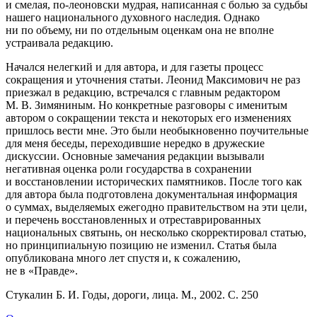
и смелая, по-леоновски мудрая, написанная с болью за судьбы
нашего национального духовного наследия. Однако
ни по объему, ни по отдельным оценкам она не вполне
устраивала редакцию.
Начался нелегкий и для автора, и для газеты процесс
сокращения и уточнения статьи. Леонид Максимович не раз
приезжал в редакцию, встречался с главным редактором
М. В. Зимяниным. Но конкретные разговоры с именитым
автором о сокращении текста и некоторых его изменениях
пришлось вести мне. Это были необыкновенно поучительные
для меня беседы, переходившие нередко в дружеские
дискуссии. Основные замечания редакции вызывали
негативная оценка роли государства в сохранении
и восстановлении исторических памятников. После того как
для автора была подготовлена документальная информация
о суммах, выделяемых ежегодно правительством на эти цели,
и перечень восстановленных и отреставрированных
национальных святынь, он несколько скорректировал статью,
но принципиальную позицию не изменил. Статья была
опубликована много лет спустя и, к сожалению,
не в «Правде».
Стукалин Б. И. Годы, дороги, лица. М., 2002. С. 250