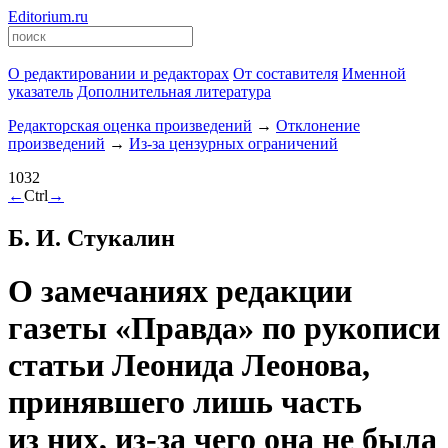
Editorium.ru
О редактировании и редакторах
От составителя
Именной
указатель
Дополнительная литература
Редакторская оценка произведений
→
Отклонение
произведений
→
Из-за цензурных ограничений
1032
←
Ctrl
→
Б. И. Стукалин
О замечаниях редакции
газеты «Правда» по рукописи
статьи Леонида Леонова,
принявшего лишь часть
из них, из-за чего она не была