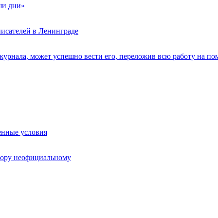
ши дни»
писателей в Ленинграде
 журнала, может успешно вести его, переложив всю работу на п
енные условия
тору неофициальному