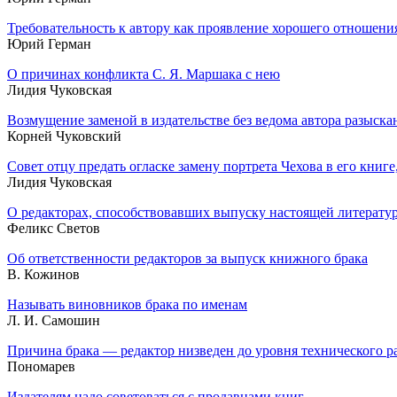
Требовательность к автору как проявление хорошего отношени
Юрий Герман
О причинах конфликта С. Я. Маршака с нею
Лидия Чуковская
Возмущение заменой в издательстве без ведома автора разыск
Корней Чуковский
Совет отцу предать огласке замену портрета Чехова в его книге
Лидия Чуковская
О редакторах, способствовавших выпуску настоящей литератур
Феликс Светов
Об ответственности редакторов за выпуск книжного брака
В. Кожинов
Называть виновников брака по именам
Л. И. Самошин
Причина брака — редактор низведен до уровня технического р
Пономарев
Издателям надо советоваться с продавцами книг