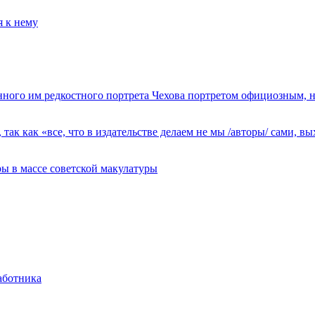
я к нему
анного им редкостного портрета Чехова портретом официозным, 
, так как «все, что в издательстве делаем не мы /авторы/ сами,
ы в массе советской макулатуры
аботника