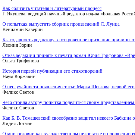
Как сблизить читателя и литературный процесс
Г. Якушева, ведущий научный редактор изд-ва «Большая Росси
О попытках выпустить сборник произведений Л. Лунца
Вениамин Каверин
Благодарность редактору за откровенное признание причины 
Леонид Зорин
Отказ редакции принять к печати роман Юрия Трифонова «Вре
Ольга Трифонова
История первой публикации его стихотворений
Наум Коржавин
О неслучайности появления статьи Марка Щеглова, первой его 
Феликс Светов
Чего стоила автору попытка поделиться своим представлением 
Феликс Светов
Как Б. В. Томашевский своеобразно защитил некоего Бабкина о
Лидия Лотман
О многословии как художественном недостатке и поощрении ег