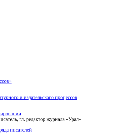
ссов»
атурного и издательского процессов
нировании
писатель, гл. редактор журнала «Урал»
ряда писателей