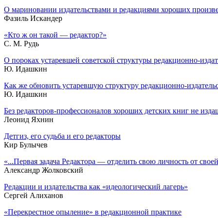
О мариновании издательствами и редакциями хороших произв
Фазиль Искандер
«Кто ж он такой — редактор?»
С. М. Рудь
О пороках устаревшей советской структуры редакционно-издат
Ю. Идашкин
Как же обновить устаревшую структуру редакционно-издательс
Ю. Идашкин
Без редакторов-профессионалов хороших детских книг не изда
Леонид Яхнин
Детгиз, его судьба и его редакторы
Кир Булычев
«...Первая задача Редактора — отделить свою личность от сво
Александр Жолковский
Редакции и издательства как «идеологический лагерь»
Сергей Алиханов
«Перекрестное опыление» в редакционной практике