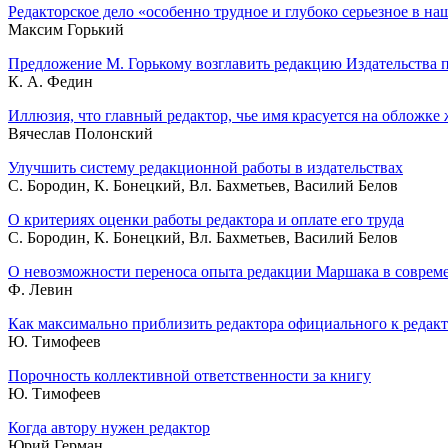
Редакторское дело «особенно трудное и глубоко серьезное в на
Максим Горький
Предложение М. Горькому возглавить редакцию Издательства 
К. А. Федин
Иллюзия, что главный редактор, чье имя красуется на обложке
Вячеслав Полонский
Улучшить систему редакционной работы в издательствах
С. Бородин, К. Бонецкий, Вл. Бахметьев, Василий Белов
О критериях оценки работы редактора и оплате его труда
С. Бородин, К. Бонецкий, Вл. Бахметьев, Василий Белов
О невозможности переноса опыта редакции Маршака в соврем
Ф. Левин
Как максимально приблизить редактора официального к редак
Ю. Тимофеев
Порочность коллективной ответственности за книгу
Ю. Тимофеев
Когда автору нужен редактор
Юрий Герман