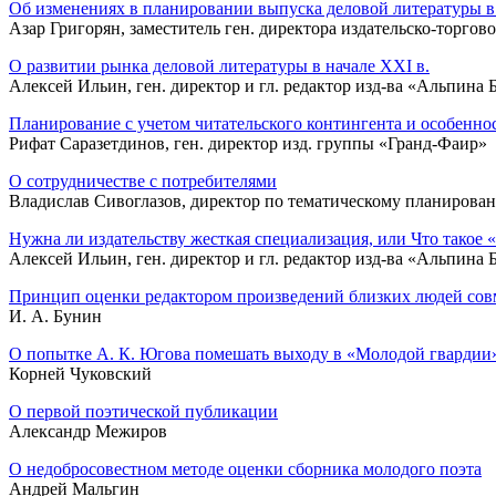
Об изменениях в планировании выпуска деловой литературы в 
Азар Григорян, заместитель ген. директора издательско-торгов
О развитии рынка деловой литературы в начале ХХI в.
Алексей Ильин, ген. директор и гл. редактор изд-ва «Альпина
Планирование с учетом читательского контингента и особенно
Рифат Саразетдинов, ген. директор изд. группы «Гранд-Фаир»
О сотрудничестве с потребителями
Владислав Сивоглазов, директор по тематическому планирова
Нужна ли издательству жесткая специализация, или Что такое «
Алексей Ильин, ген. директор и гл. редактор изд-ва «Альпина
Принцип оценки редактором произведений близких людей сов
И. А. Бунин
О попытке А. К. Югова помешать выходу в «Молодой гвардии
Корней Чуковский
О первой поэтической публикации
Александр Межиров
О недобросовестном методе оценки сборника молодого поэта
Андрей Мальгин