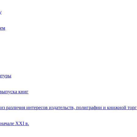
у
ием
атуры
 выпуска книг
из различия интересов издательств, полиграфии и книжной тор
начале ХХI в.