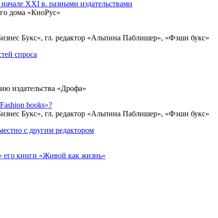
начале ХХI в. разными издательствами
ого дома «КноРус»
 Бизнес Букс», гл. редактор «Альпина Паблишер», «Фэшн букс»
стей спроса
нию издательства «Дрофа»
Fashion books»?
 Бизнес Букс», гл. редактор «Альпина Паблишер», «Фэшн букс»
местно с другим редактором
» его книги «Живой как жизнь»