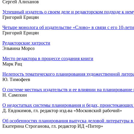
Сергей Алиханов
Успешный издатель о своем деле и редакторском подходе к нем
Григорий Ерицян
Четыре монолога об издательстве «Слово» в связи с его
10-лет
Григорий Ерицян
Редакторские хитрости
Эльвина Мороз
Место редактора в процессе создания книги
Марк Рац
Нелепость тематического планирования художественной литер
Ю. Тимофеев
О системе местных издательств и ее влиянии на планирование
Н. Самохин
О недостатках системы планирования и бедах, проистекающих 
Д. Евдокимов, гл. редактор изд-ва «Московский рабочий»
Об особенностях планирования выпуска деловой литературы в 
Екатерина Строганова, гл. редактор ИД «Питер»