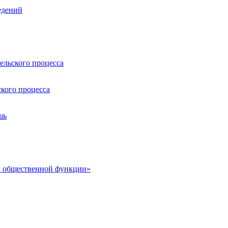
едений
ельского процесса
кого процесса
шь
ей общественной функции»