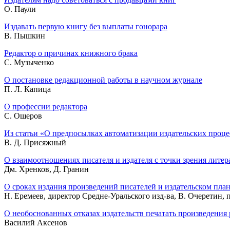
О. Паули
Издавать первую книгу без выплаты гонорара
В. Пышкин
Редактор о причинах книжного брака
С. Музыченко
О постановке редакционной работы в научном журнале
П. Л. Капица
О профессии редактора
С. Ошеров
Из статьи «О предпосылках автоматизации издательских проце
В. Д. Присяжный
О взаимоотношениях писателя и издателя с точки зрения литер
Дм. Хренков, Д. Гранин
О сроках издания произведений писателей и издательском пла
Н. Еремеев, директор Средне-Уральского изд-ва, В. Очеретин, 
О необоснованных отказах издательств печатать произведения 
Василий Аксенов