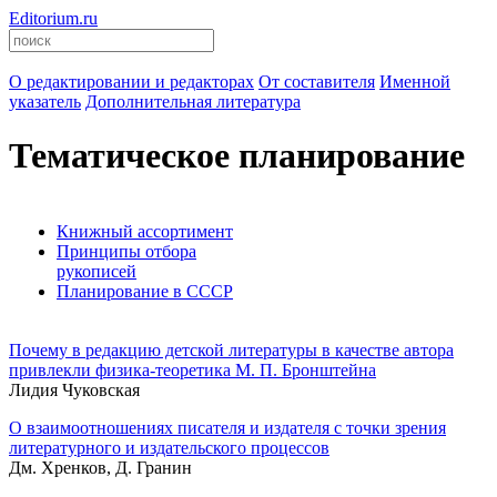
Editorium.ru
О редактировании и редакторах
От составителя
Именной
указатель
Дополнительная литература
Тематическое планирование
Книжный ассортимент
Принципы отбора
рукописей
Планирование в СССР
Почему в редакцию детской литературы в качестве автора
привлекли физика-теоретика М. П. Бронштейна
Лидия Чуковская
О взаимоотношениях писателя и издателя с точки зрения
литературного и издательского процессов
Дм. Хренков, Д. Гранин