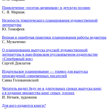
Привлечение «поэтов-заумников» в детскую поэзию
С. Я. Маршак
Нелепость тематического планирования художественной
литературы
Ю. Тимофеев
Верная и ошибочая практики планирования работы редактора
С. Музыченко
О планировании выпуска русской художественной
литературы в нью-йоркском русскоязычном издательстве
«Серебряный век»
Сергей Довлатов
Издательское планирование — тормоз для выпуска
произведений современных писателей
Савва Голованивский
Читатель видит беду не в длительных сроках выпуска книг,
а в издании множества книг серых, плохих
И. Нечаев, художник
Для кого издаются книги?