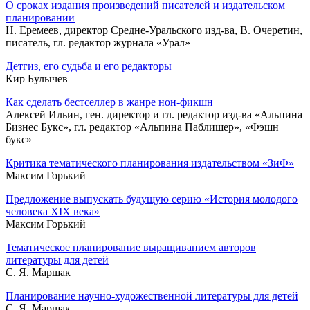
О сроках издания произведений писателей и издательском
планировании
Н. Еремеев, директор Средне-Уральского изд-ва, В. Очеретин,
писатель, гл. редактор журнала «Урал»
Детгиз, его судьба и его редакторы
Кир Булычев
Как сделать бестселлер в жанре нон-фикшн
Алексей Ильин, ген. директор и гл. редактор изд-ва «Альпина
Бизнес Букс», гл. редактор «Альпина Паблишер», «Фэшн
букс»
Критика тематического планирования издательством «ЗиФ»
Максим Горький
Предложение выпускать будущую серию «История молодого
человека XIX века»
Максим Горький
Тематическое планирование выращиванием авторов
литературы для детей
С. Я. Маршак
Планирование научно-художественной литературы для детей
С. Я. Маршак