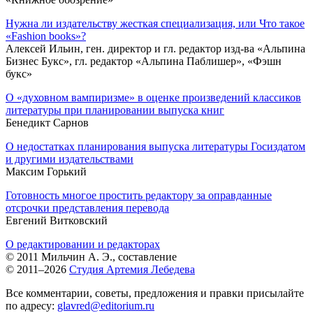
Нужна ли издательству жесткая специализация, или Что такое
«Fashion books»?
Алексей Ильин, ген. директор и гл. редактор изд-ва «Альпина
Бизнес Букс», гл. редактор «Альпина Паблишер», «Фэшн
букс»
О «духовном вампиризме» в оценке произведений классиков
литературы при планировании выпуска книг
Бенедикт Сарнов
О недостатках планирования выпуска литературы Госиздатом
и другими издательствами
Максим Горький
Готовность многое простить редактору за оправданные
отсрочки представления перевода
Евгений Витковский
О редактировании и редакторах
© 2011 Мильчин А. Э., составление
© 2011–2026
Студия Артемия Лебедева
Все комментарии, советы, предложения и правки присылайте
по адресу:
glavred@editorium.ru