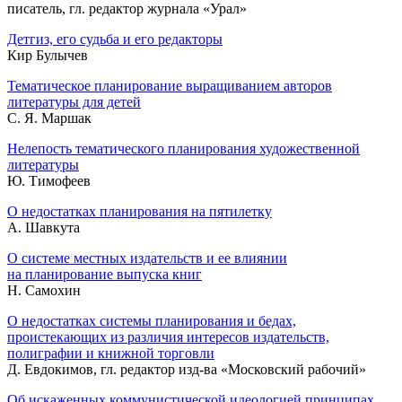
писатель, гл. редактор журнала «Урал»
Детгиз, его судьба и его редакторы
Кир Булычев
Тематическое планирование выращиванием авторов
литературы для детей
С. Я. Маршак
Нелепость тематического планирования художественной
литературы
Ю. Тимофеев
О недостатках планирования на пятилетку
А. Шавкута
О системе местных издательств и ее влиянии
на планирование выпуска книг
Н. Самохин
О недостатках системы планирования и бедах,
проистекающих из различия интересов издательств,
полиграфии и книжной торговли
Д. Евдокимов, гл. редактор изд-ва «Московский рабочий»
Об искаженных коммунистической идеологией принципах