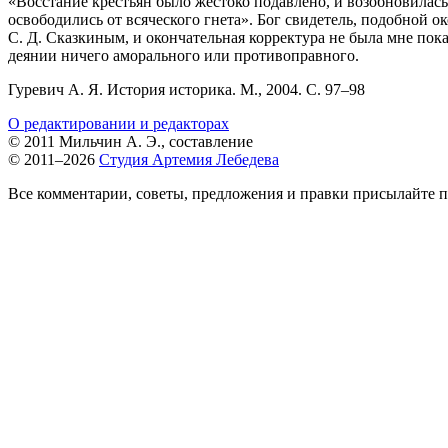
«Восстание крестьян было жестоко подавлено, и возобновилась
освободились от всяческого гнета». Бог свидетель, подобной 
С. Д. Сказкиным, и окончательная корректура не была мне показ
деянии ничего аморального или противоправного.
Гуревич А. Я. История историка. М., 2004. С.
97–98
О редактировании и редакторах
© 2011 Мильчин А. Э., составление
© 2011–2026
Студия Артемия Лебедева
Все комментарии, советы, предложения и правки присылайте п