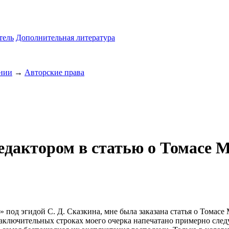
тель
Дополнительная литература
ании
→
Авторские права
редактором в статью о Томасе 
 под эгидой С. Д. Сказкина, мне была заказана статья о Томасе 
 заключительных строках моего очерка напечатано примерно след