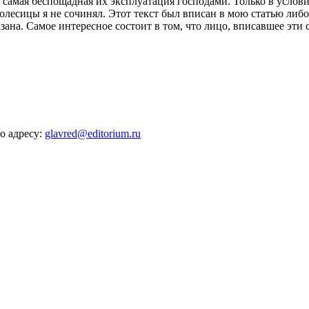
 самая беспощадная их эксплуатация господами. Только в услови
околесицы я не сочинял. Этот текст был вписан в мою статью ли
ана. Самое интересное состоит в том, что лицо, вписавшее эти с
о адресу:
glavred@editorium.ru