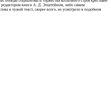
ях победы социализма и торжества колхозного строя крестьяне
бо редактором книги А. Д. Эпштейном, либо самим
лова в чужой текст, скорее всего, не усмотрело в подобном