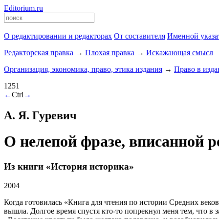
Editorium.ru
О редактировании и редакторах
От составителя
Именной указа
Редакторская правка
→
Плохая правка
→
Искажающая смысл
Организация, экономика, право, этика издания
→
Право в изд
1251
←
Ctrl
→
А. Я. Гуревич
О нелепой фразе, вписанной 
Из книги «История историка»
2004
Когда готовилась «Книга для чтения по истории Средних веков»
вышла. Долгое время спустя кто-то попрекнул меня тем, что в