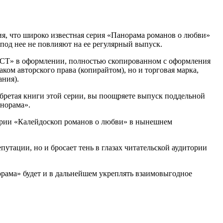
ия, что широко известная серия «Панорама романов о любви»
под нее не повлияют на ее регулярный выпуск.
АСТ» в оформлении, полностью скопированном с оформления
ом авторского права (копирайтом), но и торговая марка,
ания).
бретая книги этой серии, вы поощряете выпуск поддельной
норама».
серии «Калейдоскоп романов о любви» в нынешнем
путации, но и бросает тень в глазах читательской аудитории
орама» будет и в дальнейшем укреплять взаимовыгодное