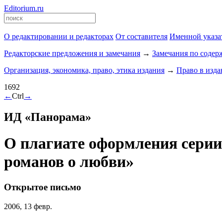
Editorium.ru
О редактировании и редакторах
От составителя
Именной указа
Редакторские предложения и замечания
→
Замечания по соде
Организация, экономика, право, этика издания
→
Право в изд
1692
←
Ctrl
→
ИД «Панорама»
О плагиате оформления серии
романов о любви»
Открытое письмо
2006, 13 февр.