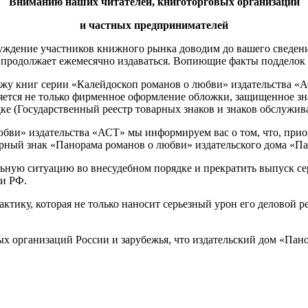
Вниманию наших читателей, книготорговых организаций
и частных предпринимателей
луждение участников книжного рынка доводим до вашего сведен
, продолжает ежемесячно издаваться. Вопиющие факты подделок 
жу книг серии «Калейдоскоп романов о любви» издательства «
тся не только фирменное оформление обложки, защищенное знак
ке (Государственный реестр товарных знаков и знаков обслужив
юбви» издательства «АСТ» мы информируем вас о том, что, прио
рный знак «Панорама романов о любви» издательского дома «Па
льную ситуацию во внесудебном порядке и прекратить выпуск 
ии РФ.
тику, которая не только наносит серьезный урон его деловой ре
ых организаций России и зарубежья, что издательский дом «Пан