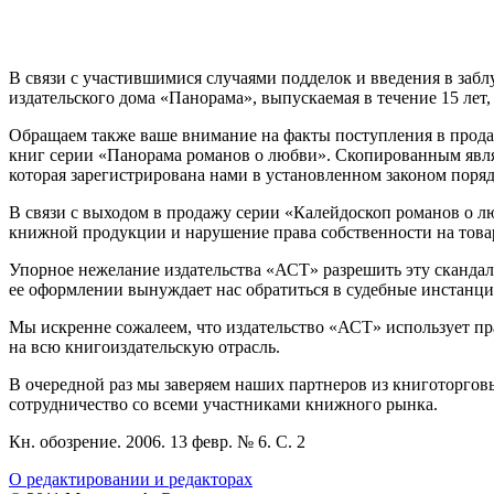
В связи с участившимися случаями подделок и введения в заб
издательского дома «Панорама», выпускаемая в течение 15 лет
Обращаем также ваше внимание на факты поступления в прода
книг серии «Панорама романов о любви». Скопированным являе
которая зарегистрирована нами в установленном законом поряд
В связи с выходом в продажу серии «Калейдоскоп романов о л
книжной продукции и нарушение права собственности на това
Упорное нежелание издательства «АСТ» разрешить эту сканда
ее оформлении вынуждает нас обратиться в судебные инстанц
Мы искренне сожалеем, что издательство «АСТ» использует прак
на всю книгоиздательскую отрасль.
В очередной раз мы заверяем наших партнеров из книготоргов
сотрудничество со всеми участниками книжного рынка.
Кн. обозрение. 2006. 13 февр. № 6. С. 2
О редактировании и редакторах