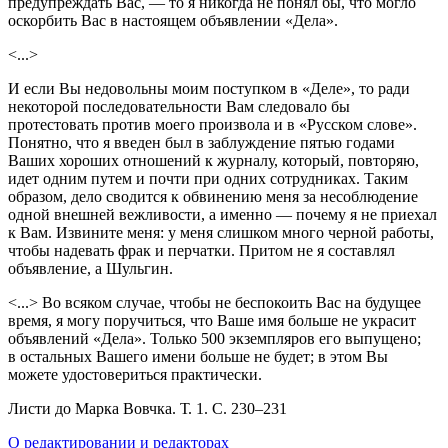
предупреждать Вас, — то я никогда не понял бы, что могло
оскорбить Вас в настоящем объявлении «Дела».
<...>
И если Вы недовольны моим поступком в «Деле», то ради
некоторой последовательности Вам следовало бы
протестовать против моего произвола и в «Русском слове».
Понятно, что я введен был в заблуждение пятью годами
Ваших хороших отношений к журналу, который, повторяю,
идет одним путем и почти при одних сотрудниках. Таким
образом, дело сводится к обвинению меня за несоблюдение
одной внешней вежливости, а именно — почему я не приехал
к Вам. Извините меня: у меня слишком много черной работы,
чтобы надевать фрак и перчатки. Притом не я составлял
объявление, а Шульгин.
<...> Во всяком случае, чтобы не беспокоить Вас на будущее
время, я могу поручиться, что Ваше имя больше не украсит
объявлений «Дела». Только 500 экземпляров его выпущено;
в остальных Вашего имени больше не будет; в этом Вы
можете удостовериться практически.
Листи до Марка Вовчка. Т. 1. С.
230–231
О редактировании и редакторах