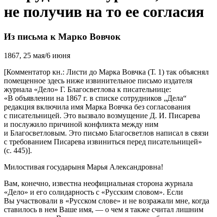
не получив на то ее согласия
Из письма к Марко Вовчок
1867, 25 мая/6 июня
[Комментатор кн.: Листи до Марка Вовчка (Т. 1) так объяснял
помещенное здесь ниже извинительное письмо издателя
журнала «Дело» Г. Благосветлова к писательнице:
«В объявлении на 1867 г. в списке сотрудников „Дела“
редакция включила имя Марка Вовчка без согласования
с писательницей. Это вызвало возмущение Д. И. Писарева
и послужило причиной конфликта между ним
и Благосветловым. Это письмо Благосветлов написал в связи
с требованием Писарева извиниться перед писательницей»
(с. 445)].
Милостивая государыня Марья Александровна!
Вам, конечно, известна неофициальная сторона журнала
«Дело» и его солидарность с «Русским словом». Если
Вы участвовали в «Русском слове» и не возражали мне, когда
ставилось в нем Ваше имя, — о чем я также считал лишним