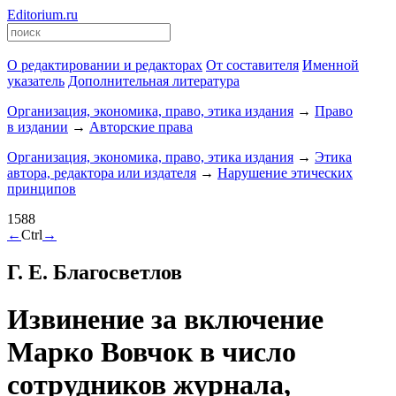
Editorium.ru
О редактировании и редакторах
От составителя
Именной
указатель
Дополнительная литература
Организация, экономика, право, этика издания
→
Право
в издании
→
Авторские права
Организация, экономика, право, этика издания
→
Этика
автора, редактора или издателя
→
Нарушение этических
принципов
1588
←
Ctrl
→
Г. Е. Благосветлов
Извинение за включение
Марко Вовчок в число
сотрудников журнала,