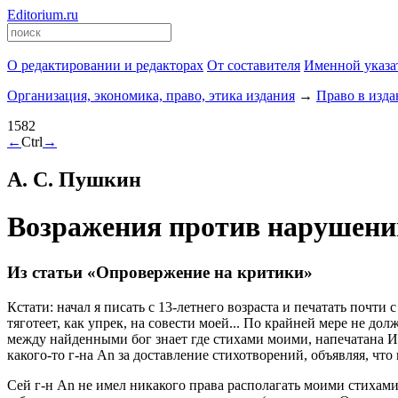
Editorium.ru
О редактировании и редакторах
От составителя
Именной указа
Организация, экономика, право, этика издания
→
Право в изд
1582
←
Ctrl
→
А. С. Пушкин
Возражения против нарушений 
Из статьи «Опровержение на критики»
Кстати: начал я писать с
13-летнего
возраста и печатать почти 
тяготеет, как упрек, на совести моей... По крайней мере не до
между найденными бог знает где стихами моими, напечатана Ид
какого-то г-на Аn за доставление стихотворений, объявляя, что
Сей г-н Аn не имел никакого права располагать моими стихами