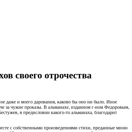
ов своего отрочества
ное даже и моего дарования, каково бы оно ни было. Иное
 паче за чужие проказы. В альманахе, изданном г-ном Федоровым,
естужев, в предисловии какого-то альманаха, благодарит
 вместе с собственными произведениями стихи, преданные мною