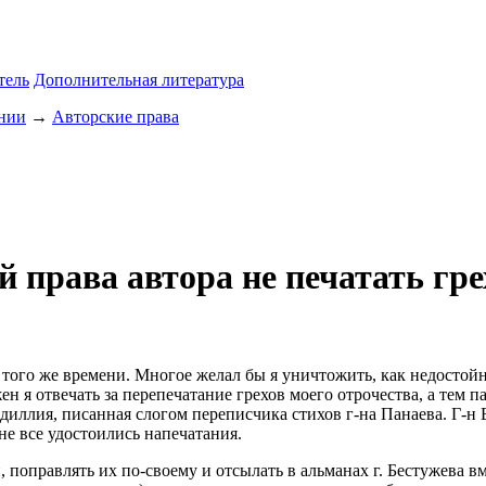
тель
Дополнительная литература
ании
→
Авторские права
права автора не печатать грех
с того же времени. Многое желал бы я уничтожить, как недостой
лжен я отвечать за перепечатание грехов моего отрочества, а тем
иллия, писанная слогом переписчика стихов г-на Панаева. Г-н Б
 не все удостоились напечатания.
, поправлять их по-своему и отсылать в альманах г. Бестужева