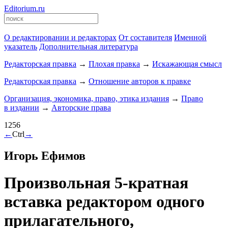
Editorium.ru
О редактировании и редакторах
От составителя
Именной
указатель
Дополнительная литература
Редакторская правка
→
Плохая правка
→
Искажающая смысл
Редакторская правка
→
Отношение авторов к правке
Организация, экономика, право, этика издания
→
Право
в издании
→
Авторские права
1256
←
Ctrl
→
Игорь Ефимов
Произвольная
5-кратная
вставка редактором одного
прилагательного,