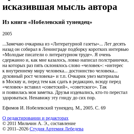
исказившая мысль автора
Из книги «Нобелевский тунеядец»
2005
...Замечаю очкарика из «Литературной газеты»... Лет десять
назад он собирал в Ленинграде подборку коротких интервью
«Молодые писатели о литературном труде». Я очень
сдержанно и, как мне казалось, ловко написал полстранички,
на которых раз пять склонялось слово «человек»: «интерес
к внутреннему миру человека... достоинство человека...
духовный рост человека» и т.п. Очкарик увез материалы
в Москву и, перед тем как сдать в редакцию, всюду перед
«человек» вставил «советский», «советского». Так
и появилась моя заметка. Друзья издевались, кто-то перестал
здороваться. Ненавижу эту гниду до сих пор.
Ефимов И. Нобелевский тунеядец. М., 2005. С. 69
О редактировании и редакторах
© 2011 Мильчин А. Э., составление
© 2011–2026
Студия Артемия Лебедева