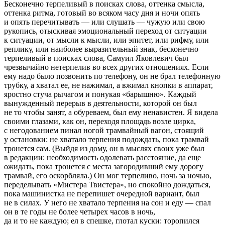
Бесконечно терпеливый в поисках слова, оттенка смысла,
оттенка ритма, готовый во всяком часу дня и ночи опять
и опять перечитывать — или слушать — чужую или свою
рукопись, отыскивая эмоциональный переход от ситуации
к ситуации, от мысли к мысли, или эпитет, или рифму, или
реплику, или наиболее выразительный знак, бесконечно
терпеливый в поисках слова, Самуил Яковлевич был
чрезвычайно нетерпелив во всех других отношениях. Если
ему надо было позвонить по телефону, он не брал телефонную
трубку, а хватал ее, не нажимал, а вжимал кнопки в аппарат,
яростно стуча рычагом и понукая «барышню». Каждый
вынужденный перерыв в деятельности, которой он был
не то чтобы занят, а обуреваем, был ему ненавистен. Я видела
своими глазами, как он, переходя площадь возле цирка,
с негодованием пинал ногой трамвайный вагон, стоящий
у остановки: не хватало терпения подождать, пока трамвай
тронется сам. (Выйдя из дому, он в мыслях своих уже был
в редакции: необходимость одолевать расстояние, да еще
ожидать, пока тронется с места загородивший ему дорогу
трамвай, его оскорбляла.) Он мог терпеливо, ночь за ночью,
переделывать «Мистера Твистера», но спокойно дождаться,
пока машинистка не перепишет очередной вариант, был
не в силах. У него не хватало терпения на сон и еду — спал
он в те годы не более четырех часов в ночь,
да и то не каждую; ел в спешке, глотал куски: торопился