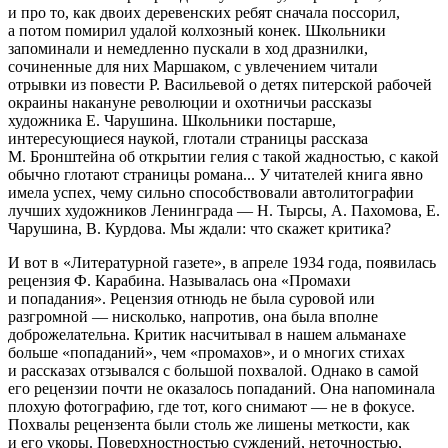
и про то, как двоих деревенских ребят сначала поссорил,
а потом помирил удалой колхозный конек. Школьники
запоминали и немедленно пускали в ход дразнилки,
сочиненные для них Маршаком, с увлечением читали
отрывки из повести Р. Васильевой о детях питерской рабочей
окраины накануне революции и охотничьи рассказы
художника Е. Чарушина. Школьники постарше,
интересующиеся наукой, глотали страницы рассказа
М. Бронштейна об открытии гелия с такой жадностью, с какой
обычно глотают страницы романа... У читателей книга явно
имела успех, чему сильно способствовали автолитографии
лучших художников Ленинграда — Н. Тырсы, А. Пахомова, Е.
Чарушина, В. Курдова. Мы ждали: что скажет критика?
И вот в «Литературной газете», в апреле 1934 года, появилась
рецензия Ф. Карабина. Называлась она «Промахи
и попадания». Рецензия отнюдь не была суровой или
разгромной — нисколько, напротив, она была вполне
доброжелательна. Критик насчитывал в нашем альманахе
больше «попаданий», чем «промахов», и о многих стихах
и рассказах отзывался с большой похвалой. Однако в самой
его рецензии почти не оказалось попаданий. Она напоминала
плохую фотографию, где тот, кого снимают — не в фокусе.
Похвалы рецензента были столь же лишены меткости, как
и его укоры. Поверхностностью суждений, неточностью,