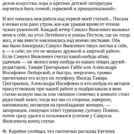
делом искусства; пора и критике детской литературы
научиться быть точной, серьезной и принципиальной».
И вот началась моя работа над первой моей статьей... Писала
я ночью или рано утром, кое-как урывая время от чтения
чужих рукописей. Каждый вечер Самуил Яковлевич вызывал
меня к себе, на угол Литейного и улицы Пестеля, где он тогда
жил, и мы вместе наклонялись над моими листками. Оба
мы были близоруки; Самуил Яковлевич тянул листки к себе,
я — к себе; но это не мешало дружной и азартной работе.
Если Самуил Яковлевич считал какой-нибудь абзац
удачным — он звонил кому-нибудь из наших общих друзей-
редакторов, Тамаре Григорьевне Габбе или Александре
Иосифовне Любарской, и быстро, энергично, громко
прочитывал его вслух по телефону. Иногда Тамара
Григорьевна, Александра Иосифовна и кто-нибудь из авторов
присутствовали при нашей работе и подбрасывали в мою
статью колкую мысль или смешное словечко; в комнате стоял
радостный хохот; тогда все мы со стороны, наверное,
напоминали, несмотря на преобладание женщин, —
запорожцев, пишущих ответ турецкому султану. Помню,
почти сразу удался и пользовался успехом у Самуила
Яковлевича конец статьи.
Ф. Карабин сообщал, что охотничьи рассказы Евгения