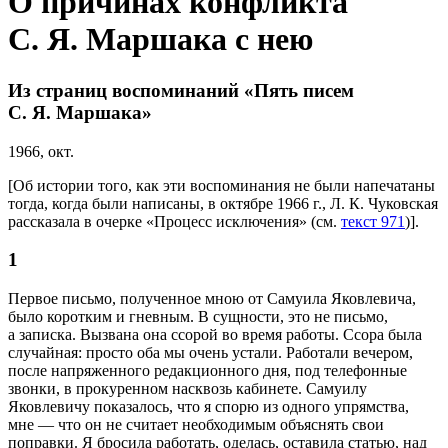
О причинах конфликта
С. Я. Маршака с нею
Из страниц воспоминаний «Пять писем
С. Я. Маршака»
1966, окт.
[Об истории того, как эти воспоминания не были напечатаны
тогда, когда были написаны, в октябре 1966 г., Л. К. Чуковская
рассказала в очерке «Процесс исключения» (см.
текст 971
)].
1
Первое письмо, полученное мною от Самуила Яковлевича,
было коротким и гневным. В сущности, это не письмо,
а записка. Вызвана она ссорой во время работы. Ссора была
случайная: просто оба мы очень устали. Работали вечером,
после напряженного редакционного дня, под телефонные
звонки, в прокуренном насквозь кабинете. Самуилу
Яковлевичу показалось, что я спорю из одного упрямства,
мне — что он не считает необходимым объяснять свои
поправки. Я бросила работать, оделась, оставила статью, над