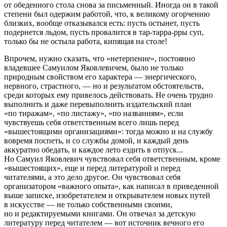
от обеденного стола снова за письменный. Иногда он в такой
степени был одержим работой, что, к великому огорчению
близких, вообще отказывался есть: пусть остынет, пусть
подернется льдом, пусть провалится в тар-тарра-рры суп,
только бы не остыла работа, кипящая на столе!
Впрочем, нужно сказать, что «нетерпение», постоянно
владевшее Самуилом Яковлевичем, было не только
природным свойством его характера — энергического,
нервного, страстного, — но и результатом обстоятельств,
среди которых ему привелось действовать. Не очень трудно
выполнить и даже перевыполнить издательский план
«по тиражам», «по листажу», «по названиям», если
чувствуешь себя ответственным всего лишь перед
«вышестоящими организациями»: тогда можно и на службу
вовремя поспеть, и со службы домой, и каждый день
аккуратно обедать, и каждое лето ездить в отпуск...
Но Самуил Яковлевич чувствовал себя ответственным, кроме
«вышестоящих», еще и перед литературой и перед
читателями, а это дело другое. Он чувствовал себя
организатором «важного опыта», как написал в приведенной
выше записке, изобретателем и открывателем новых путей
в искусстве — не только собственными своими,
но и редактируемыми книгами. Он отвечал за детскую
литературу перед читателем — вот источник вечного его