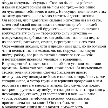
откуда «секунды, секунды». Сколько бы он ни работал
и каким плодотворным ни был бы его труд — все равно
он чувствовал себя вечно в долгу. На осуществление всех этих
«я живу для того» — не могло хватить и десяти жизней.
Он веровал, что педагогики сильнее искусства нет на свете,
хотел этой силой воспитывать поколения детей — людей
нового общества, людей будущего — и неустанно пытался
возбуждать эту силу — творческую силу искусства —
в окружающих, добывая ее, как добывают из почвы нефть,
из повестей, рассказов, стихов, перегружавших его стол.
Окруженный людьми, хотя и преданными делу, но по большей
части неопытными и молодыми, он, поручая нам какую-
нибудь работу, все равно считал в ответе за нее — себя
и нетерпеливо проверял учеников и товарищей.
В приведенной записке он пишет об «отсутствии экономии
времени». Какая там экономия, какое время! За письменным
столом течения времени Самуил Яковлевич просто
не ощущал, ему никогда не было известно, который час, какое
сегодня число, а мотор труда и нетерпения продолжал в нем
работать и гнал его вперед и вперед. Ему случалось поздно
вечером поручить кому-нибудь из нас достать на завтра книгу,
необходимую, скажем, для составления плана, — и рано
утром, разбудив телефонным звонком, осведомиться,
приготовлена ли эта книга? Он позабыл, что ночью
в библиотеках книги не выдаются, а может быть,