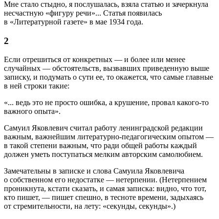
Мне стало стыдно, я послушалась, взяла статью и зачеркнула
несчастную «фигуру речи»... Статья появилась
в «Литературной газете» в мае 1934 года.
2
Если отрешиться от конкретных — и более или менее
случайных — обстоятельств, вызвавших приведенную выше
записку, и подумать о сути ее, то окажется, что самые главные
в ней строки такие:
«... ведь это не просто ошибка, а крушение, провал какого-то
важного опыта».
Самуил Яковлевич считал работу ленинградской редакции
важным, важнейшим литературно-педагогическим опытом —
в такой степени важным, что ради общей работы каждый
должен уметь поступаться мелким авторским самолюбием.
Замечательны в записке и слова Самуила Яковлевича
о собственном его недостатке — нетерпении. (Нетерпением
проникнута, кстати сказать, и самая записка: видно, что тот,
кто пишет, — пишет спешно, в тесноте времени, задыхаясь
от стремительности, на лету: «секунды, секунды».)