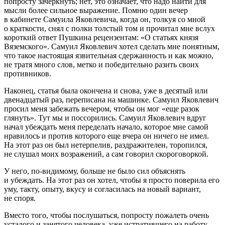
попросту зачеркнуть; нет, это означает, что надо найти для
мысли более сильное выражение. Помню один вечер
в кабинете Самуила Яковлевича, когда он, толкуя со мной
о краткости, снял с полки толстый том и прочитал мне вслух
короткий ответ Пушкина рецензентам: «О статьях князя
Вяземского». Самуил Яковлевич хотел сделать мне понятным,
что такое настоящая язвительная сдержанность и как можно,
не тратя много слов, метко и победительно разить своих
противников.
Наконец, статья была окончена и снова, уже в десятый или
двенадцатый раз, переписана на машинке. Самуил Яковлевич
просил меня забежать вечером, чтобы он мог «еще разок
глянуть». Тут мы и поссорились. Самуил Яковлевич вдруг
начал убеждать меня переделать начало, которое мне самой
нравилось и против которого еще вчера он ничего не имел.
На этот раз он был нетерпелив, раздражителен, торопился,
не слушал моих возражений, а сам говорил скороговоркой.
У него, по-видимому, больше не было сил объяснять
и убеждать. На этот раз он хотел, чтобы я просто поверила его
уму, такту, опыту, вкусу и согласилась на новый вариант,
не споря.
Вместо того, чтобы послушаться, попросту пожалеть очень
усталого и занятого человека, уже истратившего на работу