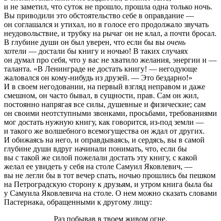
и не заметил, что суток не прошло, прошла одна только ночь.
Вы приводили это обстоятельство себе в оправдание —
он соглашался и утихал, но в голосе его продолжало звучать
неудовольствие, и трубку на рычаг он не клал, а почти бросал.
В глубине души он был уверен, что если бы вы
очень
хотели — достали бы книгу и ночью! В таких случаях
он думал про себя, что у вас не хватило желания, энергии и —
таланта. «В Ленинграде не достать книгу! — негодующе
жаловался он кому-нибудь из друзей. — Это бездарно!»
И в своем негодовании, на первый взгляд неправом и даже
смешном, он часто бывал, в сущности, прав. Сам он жил,
постоянно напрягая все силы, душевные и физические; сам
он своими неотступными звонками, просьбами, требованиями
мог достать нужную книгу, как говорится, из-под земли —
и такого же волшебного всемогущества он ждал от других.
И обижаясь на него, и оправдываясь, и сердясь, вы в самой
глубине души вдруг начинали понимать, что, если бы
вы с такой же силой пожелали достать эту книгу, с какой
желал ее увидеть у себя на столе Самуил Яковлевич, —
вы не легли бы в тот вечер спать, ночью прошлись бы пешком
на Петроградскую сторону к друзьям, и утром книга была бы
у Самуила Яковлевича на столе. О нем можно сказать словами
Пастернака, обращенными к другому лицу:
Раз побывав в твоем живом огне,