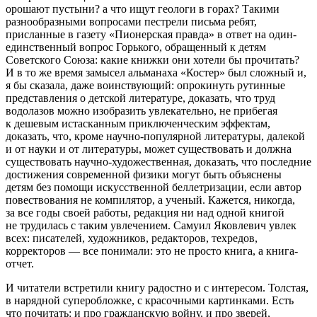
орошают пустыни? а что ищут геологи в горах? Такими
разнообразными вопросами пестрели письма ребят,
присланные в газету «Пионерская правда» в ответ на один-
единственный вопрос Горького, обращенный к детям
Советского Союза: какие книжки они хотели бы прочитать?
И в то же время замысел альманаха «Костер» был сложный и,
я бы сказала, даже воинствующий: опрокинуть рутинные
представления о детской литературе, доказать, что труд
водолазов можно изобразить увлекательно, не прибегая
к дешевым истасканным приключенческим эффектам,
доказать, что, кроме научно-популярной литературы, далекой
и от науки и от литературы, может существовать и должна
существовать научно-художественная, доказать, что последние
достижения современной физики могут быть объяснены
детям без помощи искусственной беллетризации, если автор
повествования не компилятор, а ученый. Кажется, никогда,
за все годы своей работы, редакция ни над одной книгой
не трудилась с таким увлечением. Самуил Яковлевич увлек
всех: писателей, художников, редакторов, техредов,
корректоров — все понимали: это не просто книга, а книга-
отчет.
И читатели встретили книгу радостно и с интересом. Толстая,
в нарядной суперобложке, с красочными картинками. Есть
что почитать: и про гражданскую войну, и про зверей,