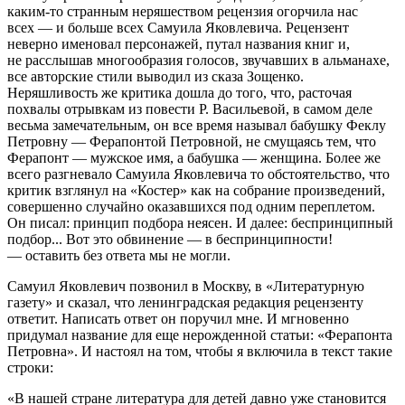
каким-то странным неряшеством рецензия огорчила нас
всех — и больше всех Самуила Яковлевича. Рецензент
неверно именовал персонажей, путал названия книг и,
не расслышав многообразия голосов, звучавших в альманахе,
все авторские стили выводил из сказа Зощенко.
Неряшливость же критика дошла до того, что, расточая
похвалы отрывкам из повести Р. Васильевой, в самом деле
весьма замечательным, он все время называл бабушку Феклу
Петровну — Ферапонтой Петровной, не смущаясь тем, что
Ферапонт — мужское имя, а бабушка — женщина. Более же
всего разгневало Самуила Яковлевича то обстоятельство, что
критик взглянул на «Костер» как на собрание произведений,
совершенно случайно оказавшихся под одним переплетом.
Он писал: принцип подбора неясен. И далее: беспринципный
подбор... Вот это обвинение — в беспринципности!
— оставить без ответа мы не могли.
Самуил Яковлевич позвонил в Москву, в «Литературную
газету» и сказал, что ленинградская редакция рецензенту
ответит. Написать ответ он поручил мне. И мгновенно
придумал название для еще нерожденной статьи: «Ферапонта
Петровна». И настоял на том, чтобы я включила в текст такие
строки:
«В нашей стране литература для детей давно уже становится