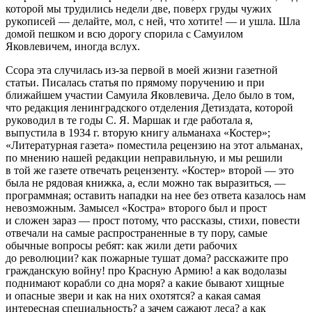
которой мы трудились недели две, поверх груды чужих
рукописей — делайте, мол, с ней, что хотите! — и ушла. Шла
домой пешком и всю дорогу спорила с Самуилом
Яковлевичем, иногда вслух.
Ссора эта случилась из-за первой в моей жизни газетной
статьи. Писалась статья по прямому поручению и при
ближайшем участии Самуила Яковлевича. Дело было в том,
что редакция ленинградского отделения Детиздата, которой
руководил в те годы С. Я. Маршак и где работала я,
выпустила в 1934 г. вторую книгу альманаха «Костер»;
«Литературная газета» поместила рецензию на этот альманах,
по мнению нашей редакции неправильную, и мы решили
в той же газете отвечать рецензенту. «Костер» второй — это
была не рядовая книжка, а, если можно так выразиться, —
программная; оставить нападки на нее без ответа казалось нам
невозможным. Замысел «Костра» второго был и прост
и сложен зараз — прост потому, что рассказы, стихи, повести
отвечали на самые распространенные в ту пору, самые
обычные вопросы ребят: как жили дети рабочих
до революции? как пожарные тушат дома? расскажите про
гражданскую войну! про Красную Армию! а как водолазы
поднимают корабли со дна моря? а какие бывают хищные
и опасные звери и как на них охотятся? а какая самая
интересная специальность? а зачем сажают леса? а как