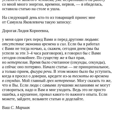
со мной много энергии, времени, нервов, — я обиделась,
оставила статью на столе и ушла.
На следующий день кто-то из товарищей принес мне
от Самуила Яковлевича такую записку:
Дорогая Лидия Корнеевна,
у меня один грех перед Вами и перед другими людьми:
отсутствие экономии времени и сил
. Если бы я работал
с Вами не тогда ночью, а, скажем, сегодня днем (мы бы
успели за эти 3–4 часа разговоров), я говорил бы с Вами
сегодня спокойнее. По существу же я был прав,
но
нетерпелив
. Время было считанное (секунды, секунды),
а сейчас оно потеряно. Начало статьи — не принципиальное,
а только прием,
фигура речи
. В этом можно было бы уступить,
когда я просил о доверии, кредите из-за
тесноты во времени
в секундах
. Мой главный
грех нетерпение
. Могу сказать то же,
что и Вы. Если люди с самыми лучшими желаниями
не
могут
сговориться, надо и Вам и мне уходить. Ведь это не просто
ошибка, а крушение, провал какого-то важного опыта. Если
можете, зайдите, возьмите статью и доделайте.
Ваш
С. Маршак