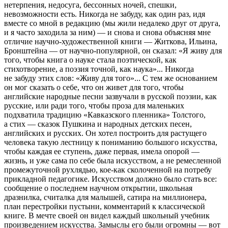
нетерпения, недосуга, бессонных ночей, спешки,
невозможности есть. Никогда не забуду, как один раз, идя
вместе со мной в редакцию (мы жили недалеко друг от друга,
и я часто заходила за ним) — и снова и снова объясняя мне
отличие научно-художественной книги — Житкова, Ильина,
Бронштейна — от научно-популярной, он сказал: «Я живу для
того, чтобы книга о науке стала поэтической, как
стихотворение, а поэзия точной, как наука»... Никогда
не забуду этих слов: «Живу для того»... С тем же основанием
он мог сказать о себе, что он живет для того, чтобы
английские народные песни зазвучали в русской поэзии, как
русские, или ради того, чтобы проза для маленьких
подхватила традицию «Кавказского пленника» Толстого,
а стих — сказок Пушкина и народных детских песен,
английских и русских. Он хотел построить для растущего
человека такую лестницу к пониманию большого искусства,
чтобы каждая ее ступень, даже первая, имела опорой —
жизнь, и уже сама по себе была искусством, а не ремесленной
промежуточной рухлядью, кое-как сколоченной на потребу
прикладной педагогике. Искусством должно было стать все:
сообщение о последнем научном открытии, школьная
дразнилка, считалка для малышей, сатира на миллионера,
план перестройки пустыни, комментарий к классической
книге. В мечте своей он видел каждый школьный учебник
произведением искусства. Замыслы его были огромны — вот