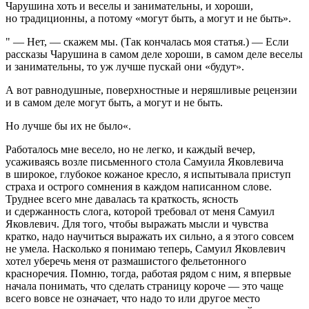
Чарушина хоть и веселы и занимательны, и хороши,
но традиционны, а потому «могут быть, а могут и не быть».
" — Нет, — скажем мы. (Так кончалась моя статья.) — Если
рассказы Чарушина в самом деле хороши, в самом деле веселы
и занимательны, то уж лучше пускай они «будут».
А вот равнодушные, поверхностные и неряшливые рецензии
и в самом деле могут быть, а могут и не быть.
Но лучше бы их не было«.
Работалось мне весело, но не легко, и каждый вечер,
усаживаясь возле письменного стола Самуила Яковлевича
в широкое, глубокое кожаное кресло, я испытывала приступ
страха и острого сомнения в каждом написанном слове.
Труднее всего мне давалась та краткость, ясность
и сдержанность слога, которой требовал от меня Самуил
Яковлевич. Для того, чтобы выражать мысли и чувства
кратко, надо научиться выражать их сильно, а я этого совсем
не умела. Насколько я понимаю теперь, Самуил Яковлевич
хотел уберечь меня от размашистого фельетонного
красноречия. Помню, тогда, работая рядом с ним, я впервые
начала понимать, что сделать страницу короче — это чаще
всего вовсе не означает, что надо то или другое место