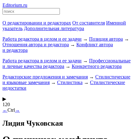
Editorium.ru
О редактировании и редакторах
От составителя
Именной
указатель
Дополнительная литература
Работа редактора в целом и ее задачи
→
Позиция автора
→
Отношения автора и редактора
→
Конфликт автора
и редактора
Работа редактора в целом и ее задачи
→
Профессиональные
и личные качества редактора
→
Конкретного редактора
Редакторские предложения и замечания
→
Стилистические
и языковые замечания
→
Стилистика
→
Стилистические
недостатки
▶
120
←
Ctrl
→
Лидия Чуковская