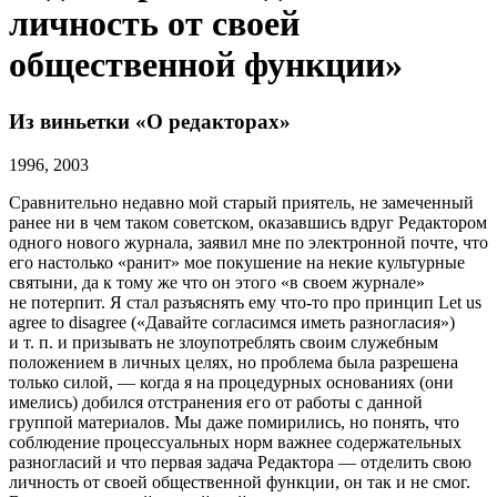
личность от своей
общественной функции»
Из виньетки «О редакторах»
1996, 2003
Сравнительно недавно мой старый приятель, не замеченный
ранее ни в чем таком советском, оказавшись вдруг Редактором
одного нового журнала, заявил мне по электронной почте, что
его настолько «ранит» мое покушение на некие культурные
святыни, да к тому же что он этого «в своем журнале»
не потерпит. Я стал разъяснять ему что-то про принцип Let us
agree to disagree («Давайте согласимся иметь разногласия»)
и т. п. и призывать не злоупотреблять своим служебным
положением в личных целях, но проблема была разрешена
только силой, — когда я на процедурных основаниях (они
имелись) добился отстранения его от работы с данной
группой материалов. Мы даже помирились, но понять, что
соблюдение процессуальных норм важнее содержательных
разногласий и что первая задача Редактора — отделить свою
личность от своей общественной функции, он так и не смог.