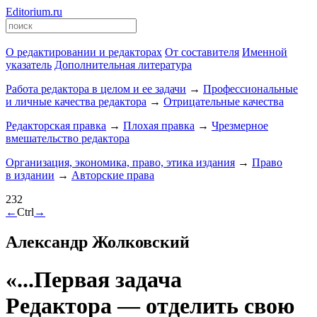
Editorium.ru
О редактировании и редакторах
От составителя
Именной
указатель
Дополнительная литература
Работа редактора в целом и ее задачи
→
Профессиональные
и личные качества редактора
→
Отрицательные качества
Редакторская правка
→
Плохая правка
→
Чрезмерное
вмешательство редактора
Организация, экономика, право, этика издания
→
Право
в издании
→
Авторские права
232
←
Ctrl
→
Александр Жолковский
«...Первая задача
Редактора — отделить свою