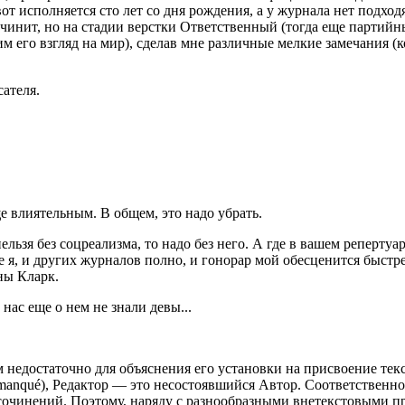
т исполняется сто лет со дня рождения, а у журнала нет подходящ
 чинит, но на стадии верстки Ответственный (тогда еще партий
его взгляд на мир), сделав мне различные мелкие замечания (ко
ателя.
е влиятельным. В общем, это надо убрать.
ельзя без соцреализма, то надо без него. А где в вашем реперту
е я, и других журналов полно, и гонорар мой обесценится быстре
ны Кларк.
 нас еще о нем не знали девы...
м недостаточно для объяснения его установки на присвоение тек
n manqué), Редактор — это несостоявшийся Автор. Соответственн
сочинений. Поэтому, наряду с разнообразными внетекстовыми п