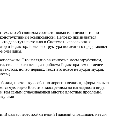
 тех, кто ей слишком соответствовал или недостаточно
а конструктивные компромиссы. Неловко признаваться
 что дело тут не столько в Системе и человеческих
ор и Редактор. Ролевая структура последнего представляет
ре очевидны.
тивоположны. Это наглядно выявилось в моем зарубежном,
и, стало как-то легче, а проблема Редактора тем не менее
 текстом, но, во-первых, текст это вовсе не хухры-мухры,
weet»).
 неизбежна, постольку особенно дороги «мелкие», «формальные»
ляет самую идею Власти в заостренном до наглядности виде.
й и тем самым сглаживающей многие властные проблемы.
шкурами.
. В разгар перестройки некий Главный спрашивает, нет ли