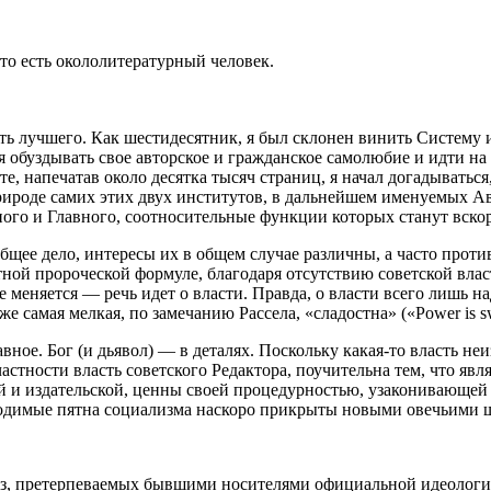
— то есть окололитературный человек.
ть лучшего. Как шестидесятник, я был склонен винить Систему и
я обуздывать свое авторское и гражданское самолюбие и идти н
е, напечатав около десятка тысяч страниц, я начал догадываться,
ироде самих этих двух институтов, в дальнейшем именуемых Авт
ного и Главного, соотносительные функции которых станут вско
общее дело, интересы их в общем случае различны, а часто про
тной пророческой формуле, благодаря отсутствию советской власт
меняется — речь идет о власти. Правда, о власти всего лишь над
аже самая мелкая, по замечанию Рассела, «сладостна» («Power is s
 главное. Бог (и дьявол) — в деталях. Поскольку какая-то власть
частности власть советского Редактора, поучительна тем, что яв
ой и издательской, ценны своей процедурностью, узаконивающе
родимые пятна социализма наскоро прикрыты новыми овечьими 
оз, претерпеваемых бывшими носителями официальной идеологии