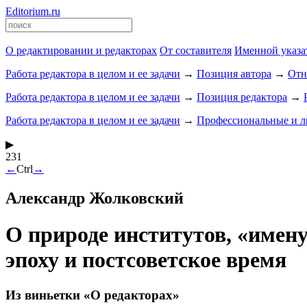
Editorium.ru
О редактировании и редакторах
От составителя
Именной указа
Работа редактора в целом и ее задачи
→
Позиция автора
→
Отн
Работа редактора в целом и ее задачи
→
Позиция редактора
→
Работа редактора в целом и ее задачи
→
Профессиональные и ли
▶
231
←
Ctrl
→
Александр Жолковский
О природе институтов, «имен
эпоху и постсоветское время
Из виньетки «О редакторах»