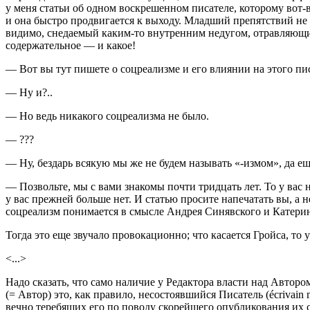
у меня статьи об одном воскрешенном писателе, которому вот-во
и она быстро продвигается к выходу. Младший препятствий не
видимо, снедаемый каким-то внутренним недугом, отравляющим 
содержательное — и какое!
— Вот вы тут пишете о соцреализме и его влиянии на этого пис
— Ну и?..
— Но ведь никакого соцреализма не было.
— ???
— Ну, бездарь всякую мы же не будем называть «-измом», да ещ
— Позвольте, мы с вами знакомы почти тридцать лет. То у вас н
у вас прежней больше нет. И статью просите напечатать вы, а н
соцреализм понимается в смысле Андрея Синявского и Катери
Тогда это еще звучало провокационно; что касается Гройса, то у
<...>
Надо сказать, что само наличие у Редактора власти над Авторо
(= Автор) это, как правило, несостоявшийся Писатель (écrivai
вечно теребящих его по поводу скорейшего опубликования их 