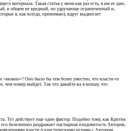
его материала. Такая статья у меня как раз есть, я им ее даю,
ный, в общем не вредный, но удручающе ограниченный и,
торые я, как всегда, принимаю), вдруг выдвигает
аре «можно»? Оно было бы тем более уместно, что власти-то
е, чем номер выйдет. Так что давайте-ка я впишу, что
ста. Тут действует еще один фактор. Подобно тому, как Критик
о его болезненно раздражает настырная плодовитость Авторов,
роявлениями власти (садистическими играми с Автором,