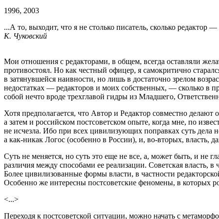
1996, 2003
...А то, выходит, что я не столько писатель, сколько редактор 
К. Чуковский
Мои отношения с редакторами, в общем, всегда оставляли жела
противостоял. Но как честный офицер, я самокритично старалс
в затянувшейся наивности, но лишь в достаточно зрелом возраст
недостатках — редакторов и моих собственных, — сколько в пр
собой нечто вроде трехглавой гидры из Младшего, Ответствен
Хотя предполагается, что Автор и Редактор совместно делают 
а затем и российском постсоветском опыте, когда мне, по извес
не исчезла. Ибо при всех цивилизующих поправках суть дела не 
а как-никак Логос (особенно в России), и, во-вторых, власть, д
Суть не меняется, но суть это еще не все, а, может быть, и не
различия между способами ее реализации. Советская власть, в 
Более цивилизованные формы власти, в частности редакторск
Особенно же интересны постсоветские феномены, в которых 
<...>
Переходя к постсоветской ситуации, можно начать с метаморф