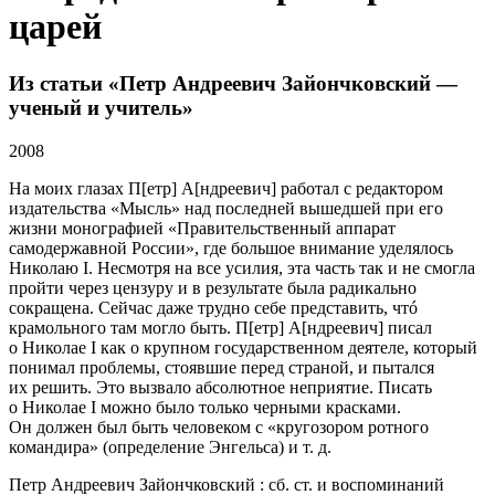
царей
Из статьи «Петр Андреевич Зайончковский —
ученый и учитель»
2008
На моих глазах П[етр] А[ндреевич] работал с редактором
издательства «Мысль» над последней вышедшей при его
жизни монографией «Правительственный аппарат
самодержавной России», где большое внимание уделялось
Николаю I. Несмотря на все усилия, эта часть так и не смогла
пройти через цензуру и в результате была радикально
сокращена. Сейчас даже трудно себе представить, чтó
крамольного там могло быть. П[етр] А[ндреевич] писал
о Николае I как о крупном государственном деятеле, который
понимал проблемы, стоявшие перед страной, и пытался
их решить. Это вызвало абсолютное неприятие. Писать
о Николае I можно было только черными красками.
Он должен был быть человеком с «кругозором ротного
командира» (определение Энгельса) и т. д.
Петр Андреевич Зайончковский : сб. ст. и воспоминаний