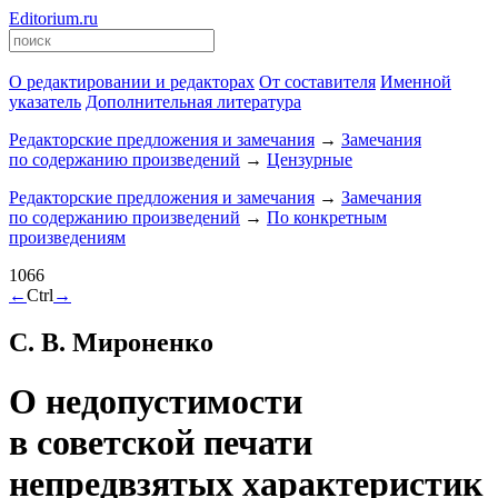
Editorium.ru
О редактировании и редакторах
От составителя
Именной
указатель
Дополнительная литература
Редакторские предложения и замечания
→
Замечания
по содержанию произведений
→
Цензурные
Редакторские предложения и замечания
→
Замечания
по содержанию произведений
→
По конкретным
произведениям
1066
←
Ctrl
→
С. В. Мироненко
О недопустимости
в советской печати
непредвзятых характеристик