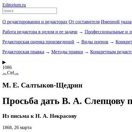
Editorium.ru
О редактировании и редакторах
От составителя
Именной указа
Работа редактора в целом и ее задачи
→
Профессиональные и ли
Редакторская оценка произведений
→
Виды оценок
→
Конкре
Редакторская правка
→
Методы правки
→
Конкретным редакт
▶
1086
←
Ctrl
→
М. Е. Салтыков-Щедрин
Просьба дать В. А. Слепцову
Из письма к Н. А. Некрасову
1868, 26 марта