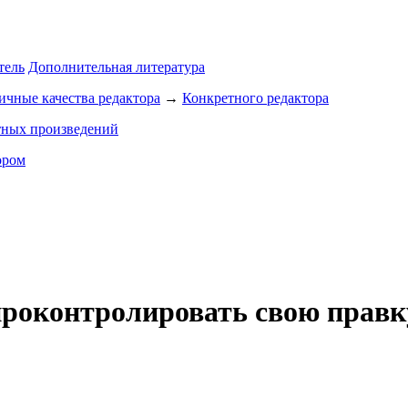
тель
Дополнительная литература
чные качества редактора
→
Конкретного редактора
тных произведений
ором
 проконтролировать свою прав