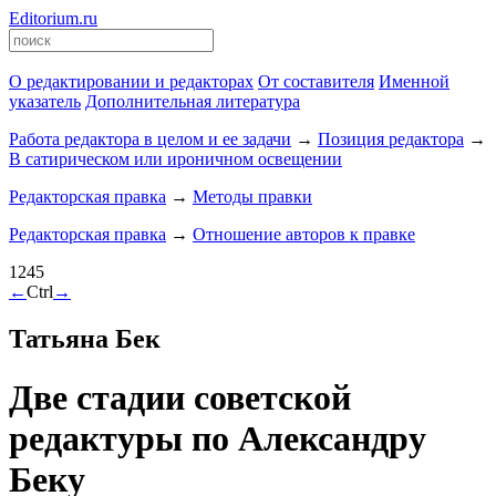
Editorium.ru
О редактировании и редакторах
От составителя
Именной
указатель
Дополнительная литература
Работа редактора в целом и ее задачи
→
Позиция редактора
→
В сатирическом или ироничном освещении
Редакторская правка
→
Методы правки
Редакторская правка
→
Отношение авторов к правке
1245
←
Ctrl
→
Татьяна Бек
Две стадии советской
редактуры по Александру
Беку