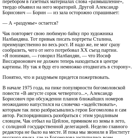
перебором в газетных материалах слова «размышление»,
твердо объявил на него мораторий. Другой Александр
Борисович — Борин — из зала осторожно спрашивает:
— А «раздумье» остается?
Чак повторяет свою любимую байку про художника
Налбандяна. Тот привык писать портреты Сталина,
преимущественно во весь рост. И надо же, не мог сразу
сообразить, чего от него потребовал ХХ съезд партии.
«Я понимаю, — говорил Налбандян, — что Иосиф
Виссарионович не должен теперь находиться в центре
картины. Ну так я буду его немножко отодвигать в сторону».
Понятно, что и раздумьем придется пожертвовать.
В начале 1975 года, на пике популярности богомоловской
повести «В августе сорок четвертого...», Александр
Борисович при обсуждении планов ближайших номеров
неожиданно напустился на словечко «задействовать»,
которым так лихо разбрасывались герои Богомолова и сам
автор. Распорядившись разобраться с этим уродливым
словцом, Чак отбыл на Цейлон, прямиком из зимы в лето,
с солидной государственной делегацией. Неделю главного
редактора не было на месте. И пока мы звонили в Институт
русского языка, где за Богомолова заступились всем