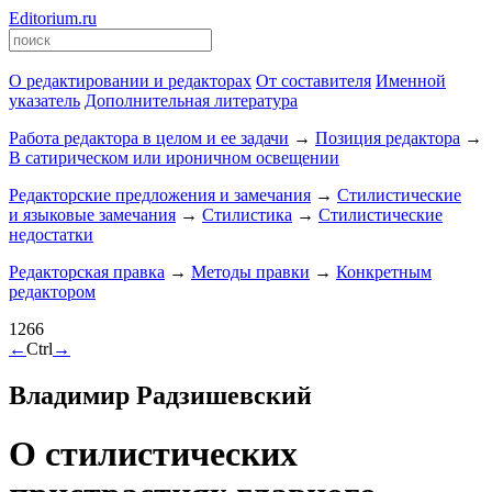
Editorium.ru
О редактировании и редакторах
От составителя
Именной
указатель
Дополнительная литература
Работа редактора в целом и ее задачи
→
Позиция редактора
→
В сатирическом или ироничном освещении
Редакторские предложения и замечания
→
Стилистические
и языковые замечания
→
Стилистика
→
Стилистические
недостатки
Редакторская правка
→
Методы правки
→
Конкретным
редактором
1266
←
Ctrl
→
Владимир Радзишевский
О стилистических