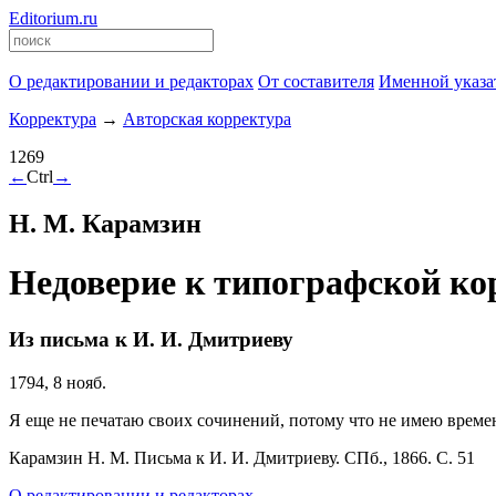
Editorium.ru
О редактировании и редакторах
От составителя
Именной указа
Корректура
→
Авторская корректура
1269
←
Ctrl
→
Н. М. Карамзин
Недоверие к типографской ко
Из письма к И. И. Дмитриеву
1794, 8 нояб.
Я еще не печатаю своих сочинений, потому что не имею времени 
Карамзин Н. М. Письма к И. И. Дмитриеву. СПб., 1866. С. 51
О редактировании и редакторах