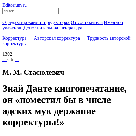
Editorium.ru
О редактировании и редакторах
От составителя
Именной
указатель
Дополнительная литература
Корректура
→
Авторская корректура
→
Трудность авторской
корректуры
1302
←
Ctrl
→
М. М. Стасюлевич
Знай Данте книгопечатание,
он «поместил бы в числе
адских мук держание
корректуры!»