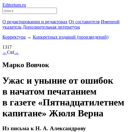
Editorium.ru
О редактировании и редакторах
От составителя
Именной
указатель
Дополнительная литература
Корректура
→
Конкретных изданий (произведений)
1317
←
Ctrl
→
Марко Вовчок
Ужас и уныние от ошибок
в начатом печатанием
в газете «Пятнадцатилетнем
капитане» Жюля Верна
Из письма к Н. А. Александрову