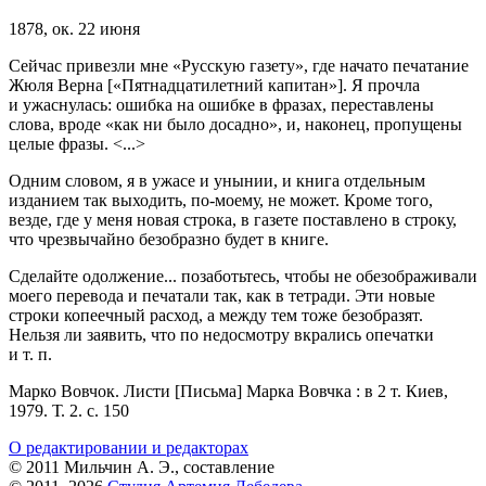
1878, ок. 22 июня
Сейчас привезли мне «Русскую газету», где начато печатание
Жюля Верна [«Пятнадцатилетний капитан»]. Я прочла
и ужаснулась: ошибка на ошибке в фразах, переставлены
слова, вроде «как ни было досадно», и, наконец, пропущены
целые фразы. <...>
Одним словом, я в ужасе и унынии, и книга отдельным
изданием так выходить, по-моему, не может. Кроме того,
везде, где у меня новая строка, в газете поставлено в строку,
что чрезвычайно безобразно будет в книге.
Сделайте одолжение... позаботьтесь, чтобы не обезображивали
моего перевода и печатали так, как в тетради. Эти новые
строки копеечный расход, а между тем тоже безобразят.
Нельзя ли заявить, что по недосмотру вкрались опечатки
и т. п.
Марко Вовчок. Листи [Письма] Марка Вовчка : в 2 т. Киев,
1979. Т. 2. с. 150
О редактировании и редакторах
© 2011 Мильчин А. Э., составление