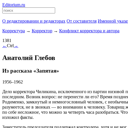
Editorium.ru
О редактировании и редакторах
От составителя
Именной указа
Корректура
→
Корректор
→
Конфликт корректора и автора
1381
←
Ctrl
→
Анатолий Глебов
Из рассказа «Запятая»
1956–1962
Дело корректора Чиликина, исключенного из партии низовой п
последним. Возник вопрос: не перенести ли его? Время поздн
Родименко, замкнутый и немногословный человек, с необычным
разумеется, не в звонках — во внимании к человеку. Товарищ ж
по себе несложное, что можно за четверть часа разобраться. Ч
изложил факты.
Заместитель председателя поддержал контролера, хотя и не мог 