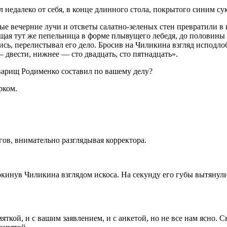
недалеко от себя, в конце длинного стола, покрытого синим су
вые вечерние лучи и отсветы салатно-зеленых стен превратили
ящая тут же пепельница в форме плывущего лебедя, до половины
ись, перелистывал его дело. Бросив на Чиликина взгляд исподло
двести, нижнее — сто двадцать, сто пятнадцать».
варищ Родименко составил по вашему делу?
рком.
ов, внимательно разглядывая корректора.
кинув Чиликина взглядом искоса. На секунду его губы вытянули
ой, и с вашим заявлением, и с анкетой, но не все нам ясно. Ск