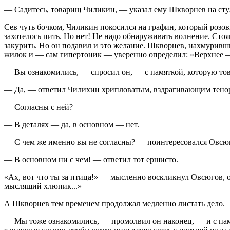
— Садитесь, товарищ Чиликин, — указал ему Шкворнев на стул 
Сев чуть бочком, Чиликин покосился на графин, который розо
захотелось пить. Но нет! Не надо обнаруживать волнение. Сто
закурить. Но он подавил и это желание. Шкворнев, нахмуривш
жилок и — сам гипертоник — уверенно определил: «Верхнее — 
— Вы ознакомились, — спросил он, — с памяткой, которую то
— Да, — ответил Чилихин хрипловатым, вздрагивающим тено
— Согласны с ней?
— В деталях — да, в основном — нет.
— С чем же именно вы не согласны? — поинтересовался Овсюг
— В основном ни с чем! — ответил тот ершисто.
«Ах, вот что ты за птица!» — мысленно воскликнул Овсюгов, о
мыслящий хлюпик...»
А Шкворнев тем временем продолжал медленно листать дело.
— Мы тоже ознакомились, — промолвил он наконец, — и с памятк