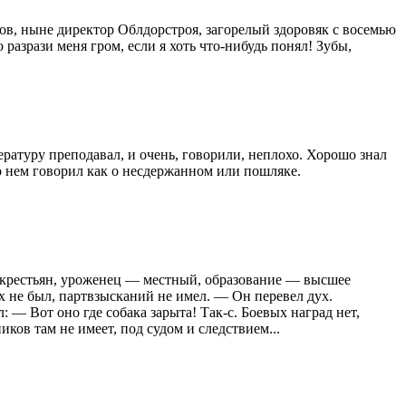
в, ныне директор Облдорстроя, загорелый здоровяк с восемью
разрази меня гром, если я хоть что-нибудь понял! Зубы,
ратуру преподавал, и очень, говорили, неплохо. Хорошо знал
 о нем говорил как о несдержанном или пошляке.
з крестьян, уроженец — местный, образование — высшее
ях не был, партвзысканий не имел. — Он перевел дух.
— Вот оно где собака зарыта! Так-с. Боевых наград нет,
ков там не имеет, под судом и следствием...