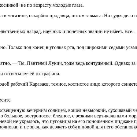
синкой, не по возрасту молодые глаза.
в магазине, оскорбил продавца, потом завмага. Но судья дело 
ельственных наград, научных и почетных званий не имеет. Все! 
но. Только под конец в уголках рта, под широкими седыми усам
ратно. — Ты, Пантелей Лукич, тоже ведь контуженый. Однако за 
и отсветы лучей от графина.
ой рабочий Караваев, темное, костистое лицо которого свидете
сите.
 освещенную вечерним солнцем, вошел невысокий, сухощавый чел
 большое, востроносое, бледное, с резкими вертикальными мор
дневой не укрылось, что пуговицы на его поношенном пиджаке 
лнован и не знал, как держать себя в новой для него обстановке