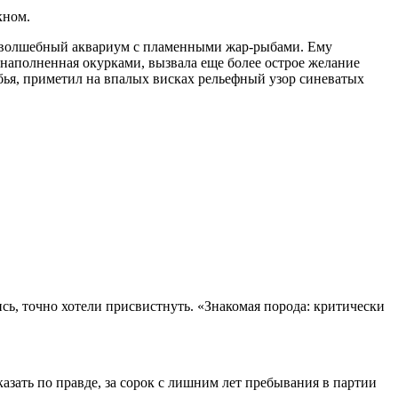
кном.
 в волшебный аквариум с пламенными жар-рыбами. Ему
 наполненная окурками, вызвала еще более острое желание
бья, приметил на впалых висках рельефный узор синеватых
сь, точно хотели присвистнуть. «Знакомая порода: критически
азать по правде, за сорок с лишним лет пребывания в партии