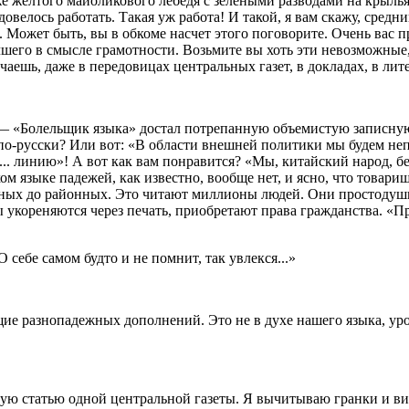
е желтого майоликового лебедя с зелеными разводами на крыльях
овелось работать. Такая уж работа! И такой, я вам скажу, сред
а. Может быть, вы в обкоме насчет этого поговорите. Очень вас п
чшего в смысле грамотности. Возьмите вы хоть эти невозможные
чаешь, даже в передовицах центральных газет, в докладах, в ли
 — «Болельщик языка» достал потрепанную объемистую записную
о по-русски? Или вот: «В области внешней политики мы будем не
ь... линию»! А вот как вам понравится? «Мы, китайский народ, 
ком языке падежей, как известно, вообще нет, и ясно, что товар
альных до районных. Это читают миллионы людей. Они простодуш
 укореняются через печать, приобретают права гражданства. «Пр
себе самом будто и не помнит, так увлекся...»
щие разнопадежных дополнений. Это не в духе нашего языка, уро
ную статью одной центральной газеты. Я вычитываю гранки и в