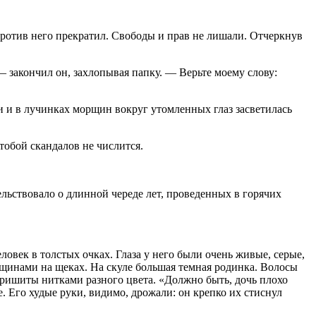
против него прекратил. Свободы и прав не лишали. Отчеркнув
— закончил он, захлопывая папку. — Верьте моему слову:
и и в лучинках морщин вокруг утомленных глаз засветилась
тобой скандалов не числится.
льствовало о длинной череде лет, проведенных в горячих
овек в толстых очках. Глаза у него были очень живые, серые,
щинами на щеках. На скуле большая темная родинка. Волосы
пришиты нитками разного цвета. «Должно быть, дочь плохо
. Его худые руки, видимо, дрожали: он крепко их стиснул