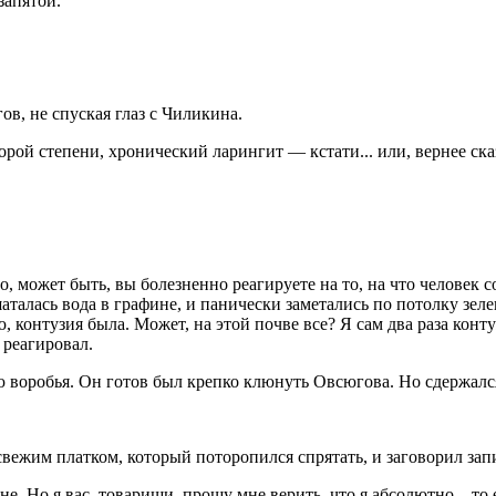
запятой.
в, не спуская глаз с Чиликина.
рой степени, хронический ларингит — кстати... или, вернее ска
о, может быть, вы болезненно реагируете на то, на что человек 
зашаталась вода в графине, и панически заметались по потолку з
рю, контузия была. Может, на этой почве все? Я сам два раза ко
 реагировал.
 воробья. Он готов был крепко клюнуть Овсюгова. Но сдержался
ежим платком, который поторопился спрятать, и заговорил зап
. Но я вас, товарищи, прошу мне верить, что я абсолютно... то 