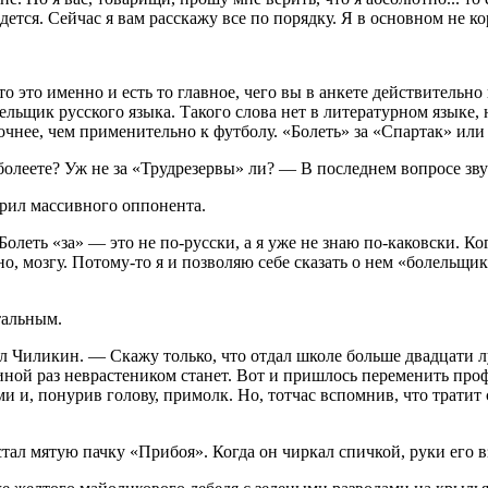
дется. Сейчас я вам расскажу все по порядку. Я в основном не ко
о это именно и есть то главное, чего вы в анкете действительно
олельщик русского языка. Такого слова нет в литературном языке,
очнее, чем применительно к футболу. «Болеть» за «Спартак» или
олеете? Уж не за «Трудрезервы» ли? — В последнем вопросе зву
ерил массивного оппонента.
Болеть «за» — это не по-русски, а я уже не знаю по-каковски. К
, мозгу. Потому-то я и позволяю себе сказать о нем «болельщик»
тальным.
л Чиликин. — Скажу только, что отдал школе больше двадцати лу
иной раз неврастеником станет. Вот и пришлось переменить про
 и, понурив голову, примолк. Но, тотчас вспомнив, что тратит с
ал мятую пачку «Прибоя». Когда он чиркал спичкой, руки его в