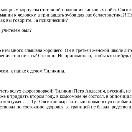
м мощным корпусом отставной полковник танковых войск Овсюго
нии к человеку, а тринадцать зубов для вас беллетристика?! Но 
ак вы говорите... а психический?
о учителем был?
 нем много слышала хорошего. Он в третьей женской школе лите
явления стал писать? Странно. Не припоминаю, чтобы кто-нибудь
сом, к папке с делом Чиликина.
тать вслух скороговоркой: Чиликин Петр Авдеевич, русский, и
 же в тридцать втором году, в комсомоле не состоял, в оппозици
 контужен. — Тут Овсюгов выразительно подморгнул и добавил: 
твовал по состоянию здоровья, за границей не бывал, родственни