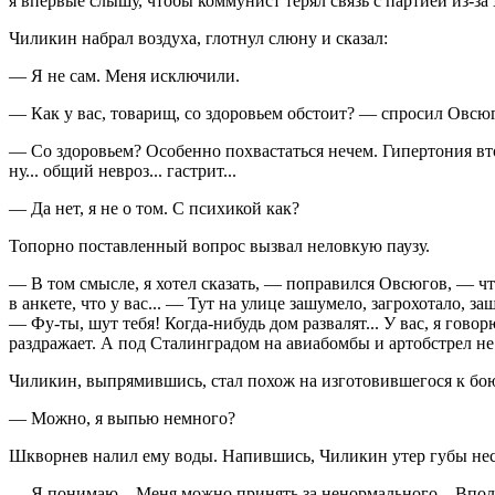
я впервые слышу, чтобы коммунист терял связь с партией из-за 
Чиликин набрал воздуха, глотнул слюну и сказал:
— Я не сам. Меня исключили.
— Как у вас, товарищ, со здоровьем обстоит? — спросил Овсюго
— Со здоровьем? Особенно похвастаться нечем. Гипертония вто
ну... общий невроз... гастрит...
— Да нет, я не о том. С психикой как?
Топорно поставленный вопрос вызвал неловкую паузу.
— В том смысле, я хотел сказать, — поправился Овсюгов, — чт
в анкете, что у вас... — Тут на улице зашумело, загрохотало, 
— Фу-ты, шут тебя! Когда-нибудь дом развалят... У вас, я гово
раздражает. А под Сталинградом на авиабомбы и артобстрел не
Чиликин, выпрямившись, стал похож на изготовившегося к бою
— Можно, я выпью немного?
Шкворнев налил ему воды. Напившись, Чиликин утер губы несв
— Я понимаю... Меня можно принять за ненормального... Вполне