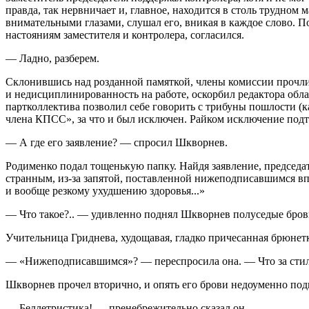
правда, так нервничает и, главное, находится в столь трудном
внимательными глазами, слушал его, вникая в каждое слово. По
настояниям заместителя и контролера, согласился.
— Ладно, разберем.
Склонившись над розданной памяткой, члены комиссии прочли
и недисциплинированность на работе, оскорбил редактора облас
партколлектива позволил себе говорить с трибуны пошлости (к
члена КПСС», за что и был исключен. Райком исключение подтв
— А где его заявление? — спросил Шкворнев.
Родименко подал тощенькую папку. Найдя заявление, председате
странным, из-за запятой, поставленной нижеподписавшимся вп
и вообще резкому ухудшению здоровья...»
— Что такое?.. — удивленно поднял Шкворнев полуседые бров
Учительница Гриднева, худощавая, гладко причесанная брюнетка
— «Нижеподписавшимся»? — переспросила она. — Что за стил
Шкворнев прочел вторично, и опять его брови недоуменно подн
— Беллетристика! — пренебрежительно сказал он.