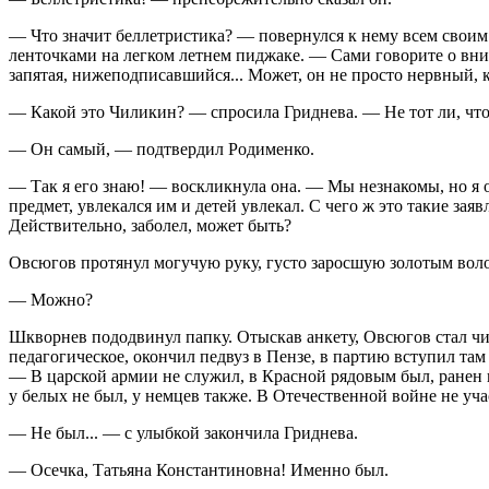
— Что значит беллетристика? — повернулся к нему всем свои
ленточками на легком летнем пиджаке. — Сами говорите о внима
запятая, нижеподписавшийся... Может, он не просто нервный, к
— Какой это Чиликин? — спросила Гриднева. — Не тот ли, чт
— Он самый, — подтвердил Родименко.
— Так я его знаю! — воскликнула она. — Мы незнакомы, но я о
предмет, увлекался им и детей увлекал. С чего ж это такие за
Действительно, заболел, может быть?
Овсюгов протянул могучую руку, густо заросшую золотым воло
— Можно?
Шкворнев пододвинул папку. Отыскав анкету, Овсюгов стал чи
педагогическое, окончил педвуз в Пензе, в партию вступил там
— В царской армии не служил, в Красной рядовым был, ранен и
у белых не был, у немцев также. В Отечественной войне не учас
— Не был... — с улыбкой закончила Гриднева.
— Осечка, Татьяна Константиновна! Именно был.