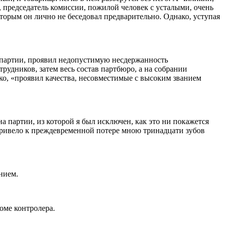
, председатель комиссии, пожилой человек с усталыми, очень
которым он лично не беседовал предварительно. Однако, уступая
 партии, проявил недопустимую несдержанность
рудников, затем весь состав партбюро, а на собрании
ко, «проявил качества, несовместимые с высоким званием
а партии, из которой я был исключен, как это ни покажется
привело к преждевременной потере мною тринадцати зубов
нием.
оме контролера.