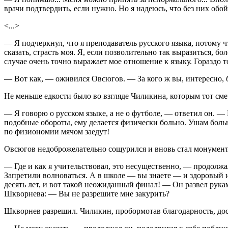
врачи подтвердить, если нужно. Но я надеюсь, что без них обой
<...>
— Я подчеркнул, что я преподаватель русского языка, потому чт
сказать, страсть моя. Я, если позволительно так выразиться, б
случае очень точно выражает мое отношение к языку. Гораздо т
— Вот как, — оживился Овсюгов. — За кого ж вы, интересно, б
Не меньше едкости было во взгляде Чиликина, которым тот см
— Я говорю о русском языке, а не о футболе, — ответил он. — 
подобные обороты, ему делается физически больно. Ушам больно
по физиономии мячом заедут!
Овсюгов недоброжелательно сощурился и вновь стал монумен
— Где и как я учительствовал, это несущественно, — продолжа
Запретили волноваться. А в школе — вы знаете — и здоровый 
десять лет, и вот такой неожиданный финал! — Он развел руками
Шкворнева: — Вы не разрешите мне закурить?
Шкворнев разрешил. Чиликин, пробормотав благодарность, дост