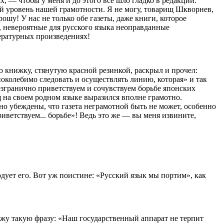
, — чтобы у меня и до этого все шло гладко в редакции.
ний уровень нашей грамотности. Я не могу, товарищ Шкворнев,
рошу! У нас не только обе газеты, даже книги, которое
, невероятные для русского языка неоправданные
тературных произведениях!
 книжку, стянутую красной резинкой, раскрыл и прочел:
поколебимо следовать и осуществлять линию, которая» и так
безгранично приветствуем и сочувствуем борьбе японских
ищ на своем родном языке выразился вполне грамотно.
но убеждены, что газета неграмотной быть не может, особенно
иветствуем... борьбе»! Ведь это же — вы меня извините,
дует его. Вот уж поистине: «Русский язык мы портим», как
ижу такую фразу: «Наш государственный аппарат не терпит