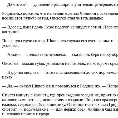
— Да что вы? — удивленно расширила учительница черные, с ко
Родименко пояснил, что нынешним летом Чиликин поскандалил 
все же этот пункт ногтем, Овсюгов стал читать дальше:
— Вдовец, имеет дочь. Тоже педагог, кандидат партии. Правит
контузия!
Повернув седую голову, Шкворнев слушал его очень вниматель
усмешка.
— Анкета — только тень человека, — сказал он, беря папку об
Овсюгов, поджав губы, уставился на потолок, на котором горел
— Надо поговорить, — отозвался молчавший до сих пор немолод
цехах.
— Да, — сказал Шкворнев и повернулся к Родименко. — Попро
Спустя минуту в комнату, где происходило заседание, приятно
мгновениями острые, мгновениями озорные. Лицо несоразмерно
ежиком, седоватые. Усы в щетинку. От внимательных глаз Гри
смотрит, — подумала она, — или неряхи оба». Чиликин был взво
и неловко прижал к груди.