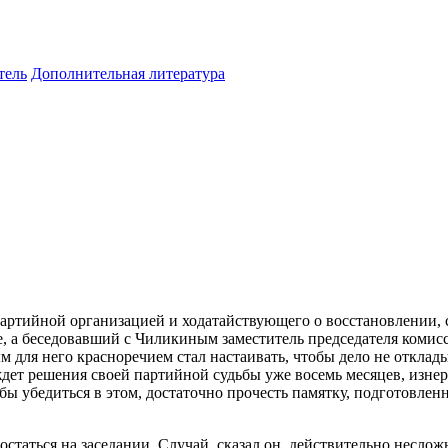
тель
Дополнительная литература
артийной организацией и ходатайствующего о восстановлении, 
ее, а беседовавший с Чиликиным заместитель председателя коми
 для него красноречием стал настаивать, чтобы дело не отклады
дет решения своей партийной судьбы уже восемь месяцев, изнерв
тобы убедиться в этом, достаточно прочесть памятку, подготовле
остаться на заседании. Случай, сказал он, действительно неслож