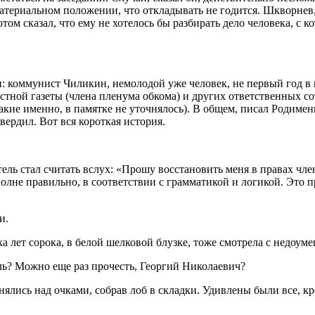
 материальном положении, что откладывать не годится. Шкворнев
том сказал, что ему не хотелось бы разбирать дело человека, с 
: коммунист Чиликин, немолодой уже человек, не первый год в
тной газеты (члена пленума обкома) и других ответственных сот
акие именно, в памятке не уточнялось). В общем, писал Родимен
ердил. Вот вся короткая история.
ль стал считать вслух: «Прошу восстановить меня в правах член
олне правильно, в соответствии с грамматикой и логикой. Это 
и.
 лет сорока, в белой шелковой блузке, тоже смотрела с недоуме
ь? Можно еще раз прочесть, Георгий Николаевич?
ялись над очками, собрав лоб в складки. Удивлены были все, кр