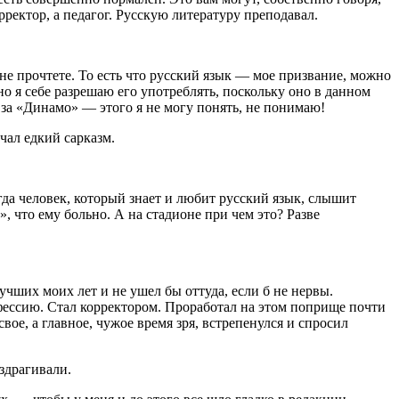
рректор, а педагог. Русскую литературу преподавал.
 не прочтете. То есть что русский язык — мое призвание, можно
 но я себе разрешаю его употреблять, поскольку оно в данном
 за «Динамо» — этого я не могу понять, не понимаю!
чал едкий сарказм.
огда человек, который знает и любит русский язык, слышит
, что ему больно. А на стадионе при чем это? Разве
чших моих лет и не ушел бы оттуда, если б не нервы.
фессию. Стал корректором. Проработал на этом поприще почти
вое, а главное, чужое время зря, встрепенулся и спросил
здрагивали.