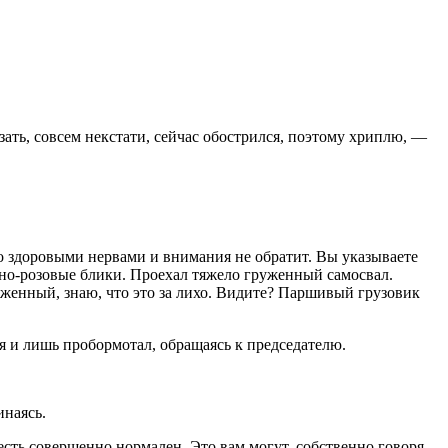
зать, совсем некстати, сейчас обострился, поэтому хриплю, —
со здоровыми нервами и внимания не обратит. Вы указываете
елено-розовые блики. Проехал тяжело груженный самосвал.
нтуженный, знаю, что это за лихо. Видите? Паршивый грузовик
 и лишь пробормотал, обращаясь к председателю.
инаясь.
есть совершенно нормален. Это вам могут, собственно говоря,