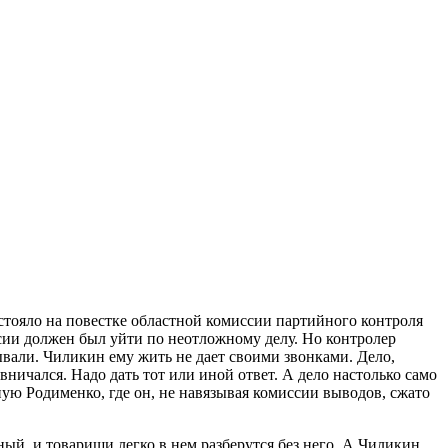
стояло на повестке областной комиссии партийного контроля
ссии должен был уйти по неотложному делу. Но контролер
вали. Чиликин ему жить не дает своими звонками. Дело,
ничался. Надо дать тот или иной ответ. А дело настолько само
нную Родименко, где он, не навязывая комиссии выводов, сжато
ный, и товарищи легко в нем разберутся без него. А Чиликин,