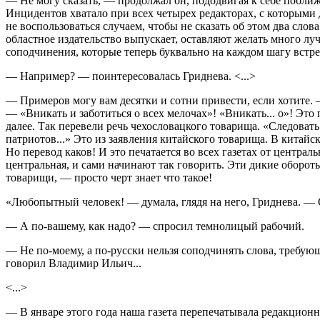
— Не могу сказать, — продолжал он, пододвигая к себе поближ
Инцидентов хватало при всех четырех редакторах, с которыми д
не воспользоваться случаем, чтобы не сказать об этом два слов
областное издательство выпускает, оставляют желать много лу
соподчинения, которые теперь буквально на каждом шагу встре
— Например? — поинтересовалась Гриднева. <...>
— Примеров могу вам десятки и сотни привести, если хотите.
— «Вникать и заботиться о всех мелочах»! «Вникать... о»! Эт
далее. Так перевели речь чехословацкого товарища. «Следоват
патриотов...» Это из заявления китайского товарища. В китайс
Но перевод каков! И это печатается во всех газетах от центр
центральная, и сами начинают так говорить. Эти дикие обороты
товарищи, — просто черт знает что такое!
«Любопытный человек! — думала, глядя на него, Гриднева. — О 
— А по-вашему, как надо? — спросил темнолицый рабочий.
— Не по-моему, а по-русски нельзя соподчинять слова, требую
говорил Владимир Ильич...
<...>
— В январе этого года наша газета перепечатывала редакцион