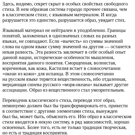
Здесь, видимо, секрет скрыт в особых свойствах свободного
стиха. В нем образная система гораздо прочнее связана, чем
в классическом стихе, с языковым материалом. И когда
разрушается это единство, разрушается образ, увядает стих.
Языковый материал не нейтрален в уподоблении. Границы
понятий, заложенных в однозначных словах на разных
языках, не совпадают. Если «вычесть» из суммы значений
слова на одном языке сумму значений на другом — останется
некая разность. Эта разность заключает в себе особый опыт
данной нации, исторические особенности мышления,
восприятия данного понятия. Сморщенная, волнистая,
коричневая, как кожа, Кастилия встает в словосочетании
«океан из кожи» для испанца. В этом словосочетании
на русском языке теряется вещественность, ибо отдаленная,
мерцающая синева русского «моря-океана» вызывает другие
ассоциации. Образ из вещественного стал умозрительным.
Переводчик классического стиха, переводя этот образ,
неминуемо должен был бы трансформировать его, привести
в соответствие с другими элементами стиха, вынужден
был бы, может быть, объяснить его. Ибо образ в классическом
стихе вводится в некую систему, в ряд зависимостей, хорошо
освоенных. Более того, есть не только традиция творческая,
но есть и традиция восприятия.