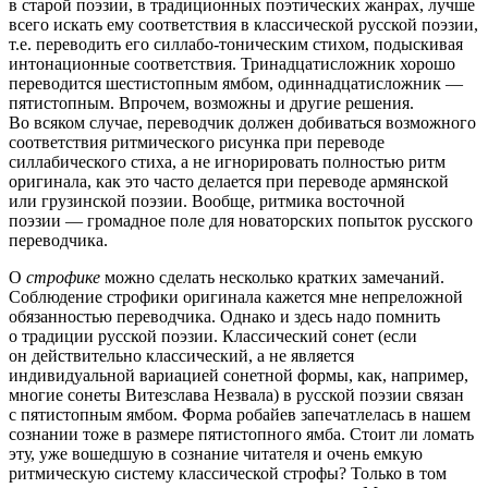
в старой поэзии, в традиционных поэтических жанрах, лучше
всего искать ему соответствия в классической русской поэзии,
т.е. переводить его силлабо-тоническим стихом, подыскивая
интонационные соответствия. Тринадцатисложник хорошо
переводится шестистопным ямбом, одиннадцатисложник —
пятистопным. Впрочем, возможны и другие решения.
Во всяком случае, переводчик должен добиваться возможного
соответствия ритмического рисунка при переводе
силлабического стиха, а не игнорировать полностью ритм
оригинала, как это часто делается при переводе армянской
или грузинской поэзии. Вообще, ритмика восточной
поэзии — громадное поле для новаторских попыток русского
переводчика.
О
строфике
можно сделать несколько кратких замечаний.
Соблюдение строфики оригинала кажется мне непреложной
обязанностью переводчика. Однако и здесь надо помнить
о традиции русской поэзии. Классический сонет (если
он действительно классический, а не является
индивидуальной вариацией сонетной формы, как, например,
многие сонеты Витезслава Незвала) в русской поэзии связан
с пятистопным ямбом. Форма робайев запечатлелась в нашем
сознании тоже в размере пятистопного ямба. Стоит ли ломать
эту, уже вошедшую в сознание читателя и очень емкую
ритмическую систему классической строфы? Только в том