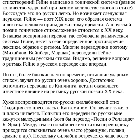
стихотворений Гейне написано в тонической системе (равное
количество ударений при разном количестве слогов в стихе).
Воссоздать это по-русски легко. Но возникает следующая
неувязка. Гейне — поэт ХIX века, его образная система
и лексика целиком принадлежат тому времени. А в русской
поэзии тоническое стихосложение относится к ХХ веку.
В нашем восприятии перевод, где соблюдена ритмическая
система Гейне, несет в себе определенное противоречие
лексики, образов с ритмом. Многие переводчики поэтому
(Михайлов, Вейнберг, Маршак) переводили Гейне
традиционным русским стихом. Видимо, решение вопроса
о ритмах Гейне в русском переводе еще впереди.
Поэты, более близкие нам по времени, писавшие ударным
стихом, звучат по-русски очень хорошо. Достаточно
вспомнить переводы из Киплинга, кстати оказавшего
известное влияние на ритмику русской поэзии ХХ века.
Хуже воспроизводится по-русски силлабический стих.
Традиция его пресеклась с Кантемиром. Он звучит тяжело
и плохо читается. Попытки его передачи по-русски мне
кажутся малоудачными (хотя бы перевод «Песни о Ролланде»
Б. Ярхо). Между тем с силлабическим стихом переводчику
приходится сталкиваться очень часто (французы, поляки,
армяне и др.). Поскольку силлабик встречается чаще всего