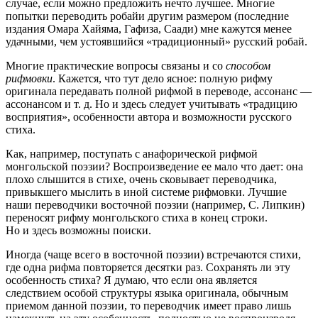
случае, если можно предложить нечто лучшее. Многие
попытки переводить робайи другим размером (последние
издания Омара Хайяма, Гафиза, Саади) мне кажутся менее
удачными, чем устоявшийся «традиционный» русский робай.
Многие практические вопросы связаны и со
способом
рифмовки
. Кажется, что тут дело ясное: полную рифму
оригинала передавать полной рифмой в переводе, ассонанс —
ассонансом и т. д. Но и здесь следует учитывать «традицию
восприятия», особенности автора и возможности русского
стиха.
Как, например, поступать с анафорической рифмой
монгольской поэзии? Воспроизведение ее мало что дает: она
плохо слышится в стихе, очень сковывает переводчика,
привыкшего мыслить в иной системе рифмовки. Лучшие
наши переводчики восточной поэзии (например, С. Липкин)
переносят рифму монгольского стиха в конец строки.
Но и здесь возможны поиски.
Иногда (чаще всего в восточной поэзии) встречаются стихи,
где одна рифма повторяется десятки раз. Сохранять ли эту
особенность стиха? Я думаю, что если она является
следствием особой структуры языка оригинала, обычным
приемом данной поэзии, то переводчик имеет право лишь