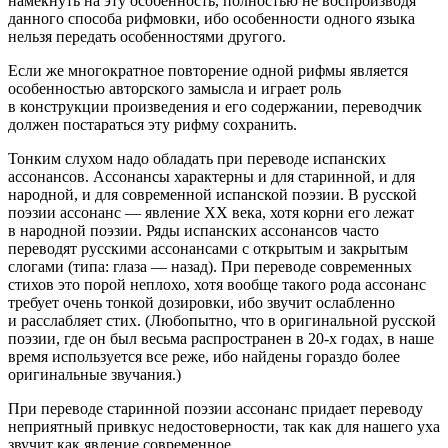
намекнуть на эту особенность, полностью не воспроизводя
данного способа рифмовки, ибо особенности одного языка
нельзя передать особенностями другого.
Если же многократное повторение одной рифмы является
особенностью авторского замысла и играет роль
в конструкции произведения и его содержании, переводчик
должен постараться эту рифму сохранить.
Тонким слухом надо обладать при переводе испанских
ассонансов. Ассонансы характерны и для старинной, и для
народной, и для современной испанской поэзии. В русской
поэзии ассонанс — явление ХХ века, хотя корни его лежат
в народной поэзии. Ряды испанских ассонансов часто
переводят русскими ассонансами с открытым и закрытым
слогами (типа: глаза — назад). При переводе современных
стихов это порой неплохо, хотя вообще такого рода ассонанс
требует очень тонкой дозировки, ибо звучит ослабленно
и расслабляет стих. (Любопытно, что в оригинальной русской
поэзии, где он был весьма распространен в
20-х
годах, в наше
время используется все реже, ибо найдены гораздо более
оригинальные звучания.)
При переводе старинной поэзии ассонанс придает переводу
неприятный привкус недостоверности, так как для нашего уха
звучит как явление современное.