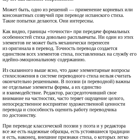
Может быть, одно из решений — применение корневых или
консонантных созвучий при переводе испанского стиха.
Такие попытки делаются. Они интересны.
Как видно, границы «точности» при передаче формальных
особенностей стиха довольно расплывчаты. Ни один из этих
элементов не может быть механически перенесен
из оригинала в перевод. Точность перевода создается
единством всех элементов стиха, поставленных на службу его
идейно-эмоциональному содержанию.
Из сказанного выше ясно, что даже элементарные вопросы
стихосложения в системе переводного стиха нельзя считать
окончательно решенными. В поэзии (и переводной) важны
не отдельные элементы формы, а их единство
и взаимодействие. Редактор, рассредоточивший свое
внимание на частностях, часто теряет ощущение целого,
непосредственное восприятие художественной ценности
перевода и способность оценить работу переводчика
по достоинству.
При переводе классической поэзии у поэта и у редактора
все же есть надежные образцы, есть устоявшиеся традиции
и есть, наконец, внешние признаки стиха, о которых легко