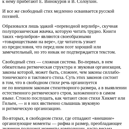
к нему прибегают Е. Винокуров и В. Солоухин.
И все же свободный стих медленно осваивается русской
поэзией.
Образовался лишь эдакий «переводной верлибр», скучная
полупрозаическая жвачка, которую читать трудно. Книги
таких «верлибров» являются своеобразными
«товариществами на вере», где читатель узнает
из предисловия, что перед ним поэт хороший или
замечательный, но это никак не подтверждается текстом.
Свободный стих — сложная система. Во-первых, в нем
обязательна ритмическая структура и звуковая организация,
законы которой, может быть, сложнее, чем законы силлабо-
тонического и тактового стиха. Суть этих законов состоит
в том, что в свободном стихе речь организуется
не по внешним законам стихотворного размера, а в выявлении
естественного ритмического строя, заложенного в самом
языке. Стоило послушать, как читают свои стихи Хикмет или
Гильен, — и в них явственно слышишь звуковую
и ритмическую организацию.
Во-вторых, в свободном стихе, где отпадают «внешние»
организующие моменты — рифма и размер, преобладающее
значение получают моменты композиции, часто весьма