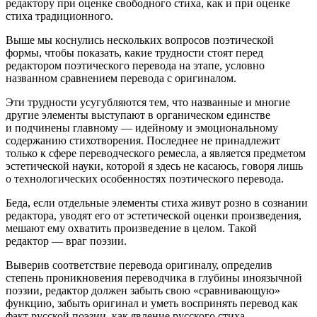
редактору при оценке свободного стиха, как и при оценке
стиха традиционного.
Выше мы коснулись нескольких вопросов поэтической
формы, чтобы показать, какие трудности стоят перед
редактором поэтического перевода на этапе, условно
названном сравнением перевода с оригиналом.
Эти трудности усугубляются тем, что названные и многие
другие элементы выступают в органическом единстве
и подчинены главному — идейному и эмоциональному
содержанию стихотворения. Последнее не принадлежит
только к сфере переводческого ремесла, а является предметом
эстетической науки, которой я здесь не касаюсь, говоря лишь
о технологических особенностях поэтического перевода.
Беда, если отдельные элементы стиха живут розно в сознании
редактора, уводят его от эстетической оценки произведения,
мешают ему охватить произведение в целом. Такой
редактор — враг поэзии.
Выверив соответствие перевода оригиналу, определив
степень проникновения переводчика в глубины иноязычной
поэзии, редактор должен забыть свою «сравнивающую»
функцию, забыть оригинал и уметь воспринять перевод как
факт русской поэзии, как явление русского стиха.