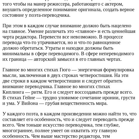
того чтобы на манер режиссера, работающего с актером,
внушить определенное понимание оригинала, создать верное
состояние у поэта-переводчика.
При этом в каждом случае внимание должно быть нацелено
на главное. Умение различать это «главное» и есть ценнейшая
черта редактора. Перевести все невозможно. В процессе
перевода что-то утрачивается, но и что-то равноценное
должно обретаться. Утраты и находки должны быть
минимальны в сфере переводимого. В сфере непереводимого
их граница — авторский замысел в его главных чертах.
Главное во многих стихах Гюго — энергичная формулировка
мысли, заключенная в двух строках четверостишия. На эти
две строки в каждом четверостишии и следует обратить
внимание переводчика. Главное во многих стихах
Киплинга — ритм. Его и следует воссоздавать прежде всего.
В стихах Гейне — трудно уловимое сочетание иронии, грусти
и ума. У Вийона — грубая вещественность мира.
У каждого поэта, в каждом произведении можно найти то, что
составляет его особенность, что и следует переводить прежде
всего. Чем тоньше искусство переводчика, тем глубже,
многограннее, полнее умеет он охватить эту главную
особенность. Чем выше мастерство редактора, тем