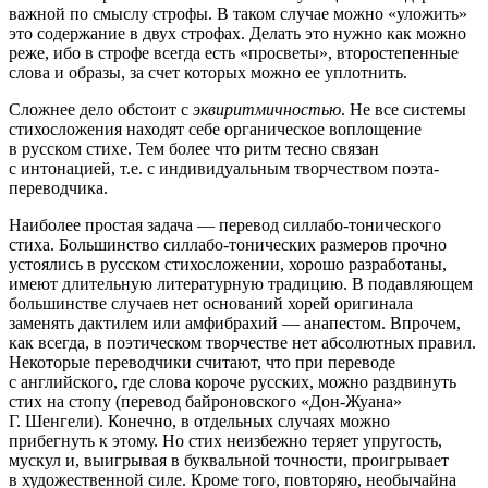
важной по смыслу строфы. В таком случае можно «уложить»
это содержание в двух строфах. Делать это нужно как можно
реже, ибо в строфе всегда есть «просветы», второстепенные
слова и образы, за счет которых можно ее уплотнить.
Сложнее дело обстоит с
эквиритмичностью
. Не все системы
стихосложения находят себе органическое воплощение
в русском стихе. Тем более что ритм тесно связан
с интонацией, т.е. с индивидуальным творчеством поэта-
переводчика.
Наиболее простая задача — перевод силлабо-тонического
стиха. Большинство силлабо-тонических размеров прочно
устоялись в русском стихосложении, хорошо разработаны,
имеют длительную литературную традицию. В подавляющем
большинстве случаев нет оснований хорей оригинала
заменять дактилем или амфибрахий — анапестом. Впрочем,
как всегда, в поэтическом творчестве нет абсолютных правил.
Некоторые переводчики считают, что при переводе
с английского, где слова короче русских, можно раздвинуть
стих на стопу (перевод байроновского «Дон-Жуана»
Г. Шенгели). Конечно, в отдельных случаях можно
прибегнуть к этому. Но стих неизбежно теряет упругость,
мускул и, выигрывая в буквальной точности, проигрывает
в художественной силе. Кроме того, повторяю, необычайна