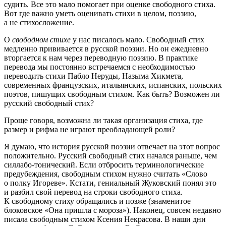
судить. Все это мало помогает при оценке свободного стиха.
Вот где важно уметь оценивать стихи в целом, поэзию,
а не стихосложение.
О
свободном стихе
у нас писалось мало. Свободный стих
медленно прививается в русской поэзии. Но он ежедневно
вторгается к нам через переводную поэзию. В практике
перевода мы постоянно встречаемся с необходимостью
переводить стихи Пабло Неруды, Назыма Хикмета,
современных французских, итальянских, испанских, польских
поэтов, пишущих свободным стихом. Как быть? Возможен ли
русский свободный стих?
Проще говоря, возможна ли такая организация стиха, где
размер и рифма не играют преобладающей роли?
Я думаю, что история русской поэзии отвечает на этот вопрос
положительно. Русский свободный стих начался раньше, чем
силлабо-тонический. Если отбросить терминологические
предубеждения, свободным стихом нужно считать «Слово
о полку Игореве». Кстати, гениальный Жуковский понял это
и разбил свой перевод на строки свободного стиха.
К свободному стиху обращались и позже (знаменитое
блоковское «Она пришла с мороза»). Наконец, совсем недавно
писала свободным стихом Ксения Некрасова. В наши дни