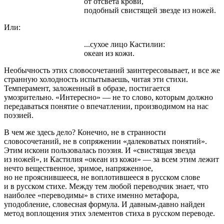
от отсвета крови,
подобный свистящей звезде из ножей.
Или:
...сухое лицо Кастилии:
океан из кожи.
Необычность этих словосочетаний заинтересовывает, и все же
странную холодность испытываешь, читая эти стихи.
Темперамент, заложенный в образе, постигается
умозрительно. «Интересно» — не то слово, которым должно
передаваться понятие о впечатлении, производимом на нас
поэзией.
В чем же здесь дело? Конечно, не в странности
словосочетаний, не в сопряжении «далековатых понятий».
Этим искони пользовалась поэзия. И «свистящая звезда
из ножей», и Кастилия «океан из кожи» — за всем этим лежит
нечто вещественное, зримое, напряженное,
но не прояснившееся, не воплотившееся в русском слове
и в русском стихе. Между тем любой переводчик знает, что
наиболее «переводимы» в стихе именно метафора,
уподобление, словесная формула. И давным-давно найден
метод воплощения этих элементов стиха в русском переводе.