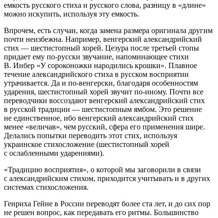
емкость русского стиха и русского слова, разницу в «длине»
можно искупить, используя эту емкость.
Впрочем, есть случаи, когда замена размера оригинала другим
почти неизбежна. Например, венгерский александрийский
стих — шестистопный хорей. Цезура после третьей стопы
придает ему по-русски звучание, напоминающее стихи
В. Инбер «У сороконожки народились крошки». Плавное
течение александрийского стиха в русском восприятии
утрачивается. Да и по-венгерски, благодаря особенностям
ударения, шестистопный хорей звучит по-иному. Почти все
переводчики воссоздают венгерский александрийский стих
в русской традиции — шестистопным ямбом. Это решение
не единственное, ибо венгерский александрийский стих
менее «величав», чем русский, сфера его применения шире.
Делались попытки переводить этот стих, используя
украинское стихосложение (шестистопный хорей
с ослабленными ударениями).
«Традицию восприятия», о которой мы заговорили в связи
с александрийским стихом, приходится учитывать и в других
системах стихосложения.
Генриха Гейне в России переводят более ста лет, и до сих пор
не решен вопрос, как передавать его ритмы. Большинство