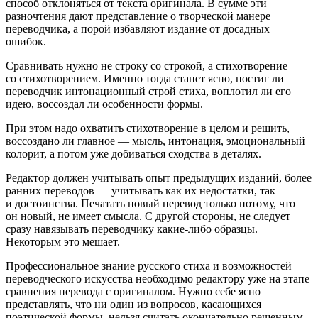
способ отклоняться от текста оригинала. В сумме эти
разночтения дают представление о творческой манере
переводчика, а порой избавляют издание от досадных
ошибок.
Сравнивать нужно не строку со строкой, а стихотворение
со стихотворением. Именно тогда станет ясно, постиг ли
переводчик интонационный строй стиха, воплотил ли его
идею, воссоздал ли особенности формы.
При этом надо охватить стихотворение в целом и решить,
воссоздано ли главное — мысль, интонация, эмоциональный
колорит, а потом уже добиваться сходства в деталях.
Редактор должен учитывать опыт предыдущих изданий, более
ранних переводов — учитывать как их недостатки, так
и достоинства. Печатать новый перевод только потому, что
он новый, не имеет смысла. С другой стороны, не следует
сразу навязывать переводчику какие-либо образцы.
Некоторым это мешает.
Профессиональное знание русского стиха и возможностей
переводческого искусства необходимо редактору уже на этапе
сравнения перевода с оригиналом. Нужно себе ясно
представлять, что ни один из вопросов, касающихся
поэтической формы, нельзя считать окончательно решенным.