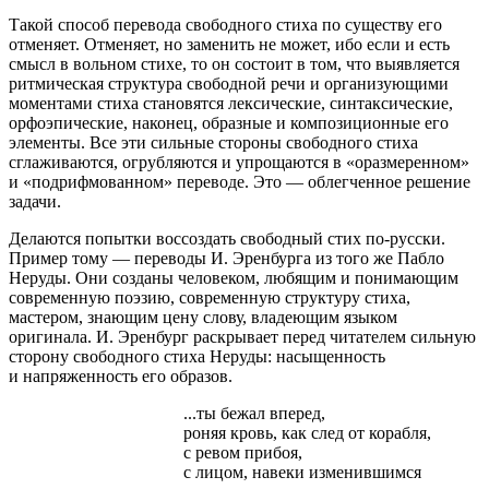
Такой способ перевода свободного стиха по существу его
отменяет. Отменяет, но заменить не может, ибо если и есть
смысл в вольном стихе, то он состоит в том, что выявляется
ритмическая структура свободной речи и организующими
моментами стиха становятся лексические, синтаксические,
орфоэпические, наконец, образные и композиционные его
элементы. Все эти сильные стороны свободного стиха
сглаживаются, огрубляются и упрощаются в «оразмеренном»
и «подрифмованном» переводе. Это — облегченное решение
задачи.
Делаются попытки воссоздать свободный стих по-русски.
Пример тому — переводы И. Эренбурга из того же Пабло
Неруды. Они созданы человеком, любящим и понимающим
современную поэзию, современную структуру стиха,
мастером, знающим цену слову, владеющим языком
оригинала. И. Эренбург раскрывает перед читателем сильную
сторону свободного стиха Неруды: насыщенность
и напряженность его образов.
...ты бежал вперед,
роняя кровь, как след от корабля,
с ревом прибоя,
с лицом, навеки изменившимся