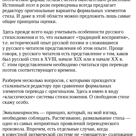
Истинный поэт в роли переводчика всегда предлагает
редактору оригинальные варианты формальных элементов
стиха. И даже в этой области можно предложить лишь самые
общие принципы оценки.
Здесь прежде всего надо учитывать особенности русского
стихосложения и то, что называют «традицией восприятия»,
т.е. исторический опыт русской поэзии и сложившиеся
у русского читателя представления об этом опыте. Проще
говоря, у русского читателя есть представление о том, каков
был русский стих в ХVIII, начале ХIХ или в начале ХХ в.
С этим представлением необходимо считаться при переводе
поэтов соответствующего времени.
Разберем несколько вопросов, с которыми приходится
сталкиваться редактору при сравнении формальных
элементов перевода с оригиналом. Здесь я имею в виду
«классические» системы стихосложения. О свободном стихе
скажу особо.
Эквилинеарность
— принцип, который, на мой взгляд,
необходимо соблюдать. Растягивание, размазывание стиха —
одно из самых неприятных проявлений переводческого
произвола. Впрочем, есть отдельные случаи, когда
в известной ритмической системе не «умещается» содержание