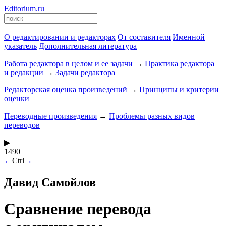
Editorium.ru
О редактировании и редакторах
От составителя
Именной
указатель
Дополнительная литература
Работа редактора в целом и ее задачи
→
Практика редактора
и редакции
→
Задачи редактора
Редакторская оценка произведений
→
Принципы и критерии
оценки
Переводные произведения
→
Проблемы разных видов
переводов
▶
1490
←
Ctrl
→
Давид Самойлов
Сравнение перевода