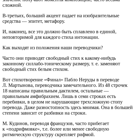
сложной.
В-третьих, больший акцент падает на изобразительные
средства — эпитет, метафору.
И, наконец, все это должно быть сплавлено в единой,
неповторимой для каждого стиха интонации.
Как выходят из положения наши переводчики?
Часто они приводят свободный стих к какому-нибудь
законному силлабо-тоническому размеру, т. е. заменяют
свободный стих белым стихом.
Вот стихотворение «Финал» Пабло Неруды в переводе
Л. Мартынова, переводчика замечательного. Из 48 строчек
18 написаны правильным дактилем, остальные —
правильным амфибрахием. Лишь в семи строках есть
перебивки, в целом не нарушающие трехсложную стопу
перевода. Даже разностопность здесь мнимая. Она в большей
степени зависит от разбивки на строки.
М. Кудинов, переводя французов, часто прибегает
к «подрифмовке», т.е. более или менее свободную
ритмическую структуру скрепляет рифмой.