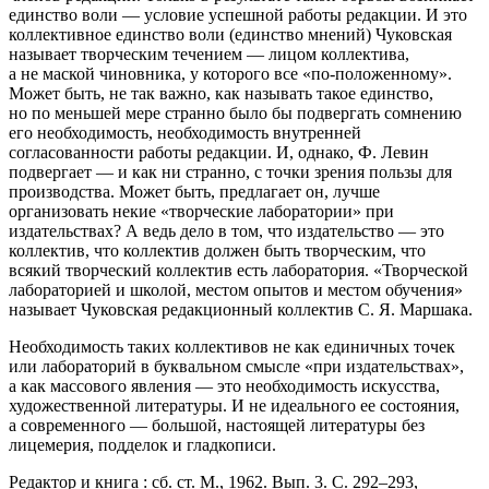
единство воли — условие успешной работы редакции. И это
коллективное единство воли (единство мнений) Чуковская
называет творческим течением — лицом коллектива,
а не маской чиновника, у которого все «по-положенному».
Может быть, не так важно, как называть такое единство,
но по меньшей мере странно было бы подвергать сомнению
его необходимость, необходимость внутренней
согласованности работы редакции. И, однако, Ф. Левин
подвергает — и как ни странно, с точки зрения пользы для
производства. Может быть, предлагает он, лучше
организовать некие «творческие лаборатории» при
издательствах? А ведь дело в том, что издательство — это
коллектив, что коллектив должен быть творческим, что
всякий творческий коллектив есть лаборатория. «Творческой
лабораторией и школой, местом опытов и местом обучения»
называет Чуковская редакционный коллектив С. Я. Маршака.
Необходимость таких коллективов не как единичных точек
или лабораторий в буквальном смысле «при издательствах»,
а как массового явления — это необходимость искусства,
художественной литературы. И не идеального ее состояния,
а современного — большой, настоящей литературы без
лицемерия, подделок и гладкописи.
Редактор и книга : сб. ст. М., 1962. Вып. 3. С.
292–293,