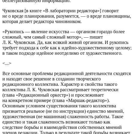
беллетризованную информацию.
Чуковская [в книге «В лаборатории редактора»] говорит
не о вреде планирования, разумеется, — о вреде плановщины,
которая делает редактора чиновником.
«Рукопись — явление искусства — организм гораздо более
сложный, чем самый сложный мотор», — пишет
Л. К. Чуковская. Да, как всякий живой организм. И рукопись
требует подхода к себе как к идейно-художественному целому;
в таком подходе идейное неотделимо от художественного.
<...>
Все основные проблемы редакционной деятельности сходятся
и находят свое решение в создании творческого
редакционного коллектива. Характер и свойства такого
коллектива Л. К. Чуковская рассматривает теоретически
(глава «Редакционный оркестр») и прослеживает
на конкретном примере (глава «Маршак-редактор»).
Основным условием существования такого коллектива
признается реальное (не по инструкции) единство мнений,
художественная (не машинная) слаженность работы. Такое
единство и такая слаженность возникают только как
следствие борьбы и взаимодействия собственных мнений
членов редакции. Только в результате такой борьбы возникает