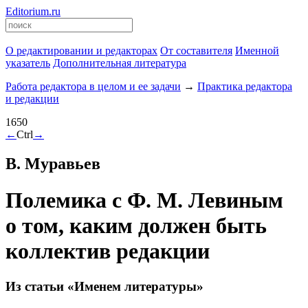
Editorium.ru
О редактировании и редакторах
От составителя
Именной
указатель
Дополнительная литература
Работа редактора в целом и ее задачи
→
Практика редактора
и редакции
1650
←
Ctrl
→
В. Муравьев
Полемика с Ф. М. Левиным
о том, каким должен быть
коллектив редакции
Из статьи «Именем литературы»