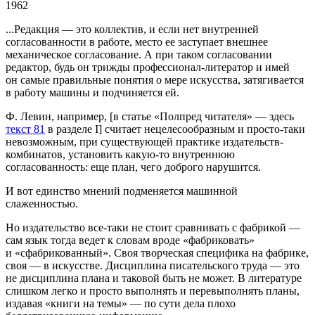
1962
...Редакция — это коллектив, и если нет внутренней
согласованности в работе, место ее заступает внешнее
механическое согласование. А при таком согласовании
редактор, будь он трижды профессионал-литератор и имей
он самые правильные понятия о мере искусства, затягивается
в работу машины и подчиняется ей.
Ф. Левин, например, [в статье «Полпред читателя» — здесь
текст 81
в разделе I] считает нецелесообразным и просто-таки
невозможным, при существующей практике издательств-
комбинатов, установить какую-то внутреннюю
согласованность: еще план, чего доброго нарушится.
И вот единство мнений подменяется машинной
слаженностью.
Но издательство все-таки не стоит сравнивать с фабрикой —
сам язык тогда ведет к словам вроде «фабриковать»
и «сфабрикованный». Своя творческая специфика на фабрике,
своя — в искусстве. Дисциплина писательского труда — это
не дисциплина плана и таковой быть не может. В литературе
слишком легко и просто выполнять и перевыполнять планы,
издавая «книги на темы» — по сути дела плохо