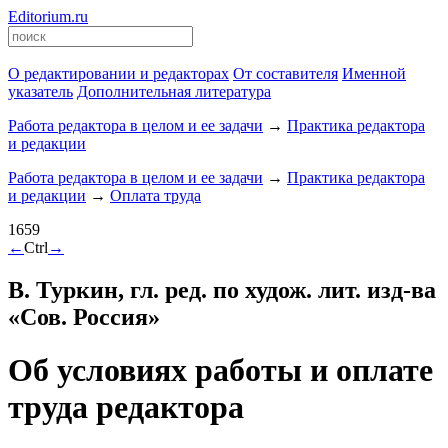
Editorium.ru
О редактировании и редакторах
От составителя
Именной
указатель
Дополнительная литература
Работа редактора в целом и ее задачи
→
Практика редактора
и редакции
Работа редактора в целом и ее задачи
→
Практика редактора
и редакции
→
Оплата труда
1659
←
Ctrl
→
В. Туркин, гл. ред. по худож. лит. изд-ва
«Сов. Россия»
Об условиях работы и оплате
труда редактора