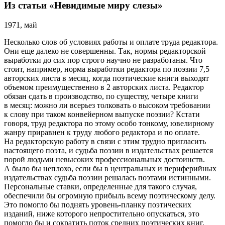
Из статьи «Невидимые миру слезы»
1971, май
Несколько слов об условиях работы и оплате труда редактора.
Они еще далеко не совершенны. Так, нормы редакторской
выработки до сих пор строго научно не разработаны. Что
стоит, например, норма выработки редактора по поэзии 7,5
авторских листа в месяц, когда поэтические книги выходят
объемом преимущественно в 2 авторских листа. Редактор
обязан сдать в производство, по существу, четыре книги
в месяц: можно ли всерьез толковать о высоком требовании
к слову при таком конвейерном выпуске поэзии? Кстати
говоря, труд редактора по этому особо тонкому, ювелирному
жанру приравнен к труду любого редактора и по оплате.
На редакторскую работу в связи с этим трудно пригласить
настоящего поэта, и судьба поэзии в издательствах решается
порой людьми невысоких профессиональных достоинств.
А было бы неплохо, если бы в центральных и периферийных
издательствах судьба поэзии решалась поэтами истинными.
Персональные ставки, определенные для такого случая,
обеспечили бы огромную прибыль всему поэтическому делу.
Это помогло бы поднять уровень-планку поэтических
изданий, ниже которого непростительно опускаться, это
помогло бы и сократить поток средних поэтических книг.