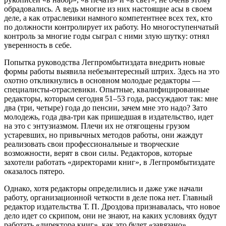
обрадовались. А ведь многие из них настоящие асы в своем
деле, а как отраслевики намного компетентнее всех тех, кто
по должности контролирует их работу. Но многоступенчатый
контроль за многие годы сыграл с ними злую шутку: отнял
уверенность в себе.
Попытка руководства Легпромбытиздата внедрить новые
формы работы выявила небезынтересный штрих. Здесь на это
охотно откликнулись в основном молодые редакторы —
специалисты-отраслевики. Опытные, квалифицированные
редакторы, которым сегодня
51–53 года,
рассуждают так: мне
два (три, четыре) года до пенсии, зачем мне это надо? Зато
молодежь, года два-три как пришедшая в издательство, идет
на это с энтузиазмом. Плечи их не отягощены грузом
устаревших, но привычных методов работы, они жаждут
реализовать свои профессиональные и творческие
возможности, верят в свои силы. Редакторов, которые
захотели работать «директорами книг», в Легпромбытиздате
оказалось пятеро.
Однако, хотя редакторы определились и даже уже начали
работу, организационной четкости в деле пока нет. Главный
редактор издательства Т. П. Дроздова признавалась, что новое
дело идет со скрипом, они не знают, на каких условиях будут
работать «директора книг», как это будет «завязано»