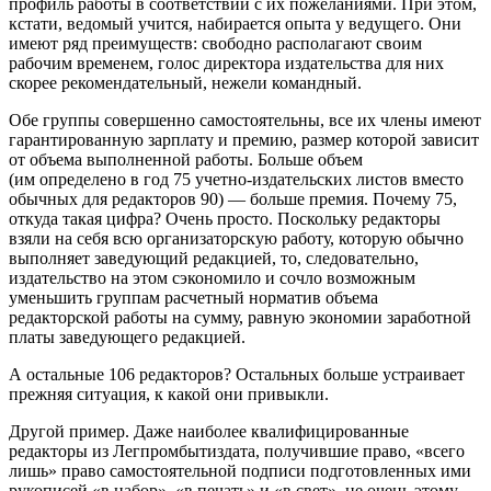
профиль работы в соответствии с их пожеланиями. При этом,
кстати, ведомый учится, набирается опыта у ведущего. Они
имеют ряд преимуществ: свободно располагают своим
рабочим временем, голос директора издательства для них
скорее рекомендательный, нежели командный.
Обе группы совершенно самостоятельны, все их члены имеют
гарантированную зарплату и премию, размер которой зависит
от объема выполненной работы. Больше объем
(им определено в год 75 учетно-издательских листов вместо
обычных для редакторов 90) — больше премия. Почему 75,
откуда такая цифра? Очень просто. Поскольку редакторы
взяли на себя всю организаторскую работу, которую обычно
выполняет заведующий редакцией, то, следовательно,
издательство на этом сэкономило и сочло возможным
уменьшить группам расчетный норматив объема
редакторской работы на сумму, равную экономии заработной
платы заведующего редакцией.
А остальные 106 редакторов? Остальных больше устраивает
прежняя ситуация, к какой они привыкли.
Другой пример. Даже наиболее квалифицированные
редакторы из Легпромбытиздата, получившие право, «всего
лишь» право самостоятельной подписи подготовленных ими
рукописей «в набор», «в печать» и «в свет», не очень этому