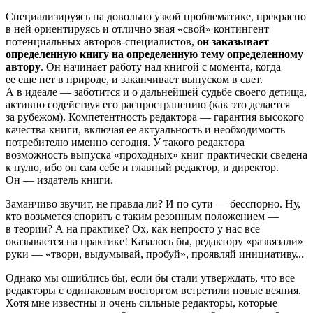
Специализируясь на довольно узкой проблематике, прекрасно
в ней ориентируясь и отлично зная «свой» контингент
потенциальных авторов-специалистов,
он заказывает
определенную книгу на определенную тему определенному
автору
. Он начинает работу над книгой с момента, когда
ее еще нет в природе, и заканчивает выпуском в свет.
А в идеале — заботится и о дальнейшей судьбе своего детища,
активно содействуя его распространению (как это делается
за рубежом). Компетентность редактора — гарантия высокого
качества книги, включая ее актуальность и необходимость
потребителю именно сегодня. У такого редактора
возможность выпуска «проходных» книг практически сведена
к нулю, ибо он сам себе и главный редактор, и директор.
Он — издатель книги.
Заманчиво звучит, не правда ли? И по сути — бесспорно. Ну,
кто возьмется спорить с таким резонным положением —
в теории? А на практике? Ох, как непросто у нас все
оказывается на практике! Казалось бы, редактору «развязали»
руки — «твори, выдумывай, пробуй», проявляй инициативу...
Однако мы ошиблись бы, если бы стали утверждать, что все
редакторы с одинаковым восторгом встретили новые веяния.
Хотя мне известны и очень сильные редакторы, которые