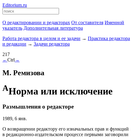
Editorium.ru
О редактировании и редакторах
От составителя
Именной
указатель
Дополнительная литература
Работа редактора в целом и ее задачи
→
Практика редактора
и редакции
→
Задачи редактора
217
←
Ctrl
→
М. Ремизова
А
Норма или исключение
Размышления о редакторе
1989, 6 янв.
О возвращении редактору его изначальных прав и функций
в редакционно-издательском процессе первыми заговорили