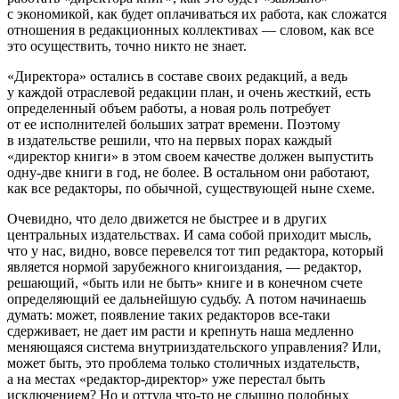
с экономикой, как будет оплачиваться их работа, как сложатся
отношения в редакционных коллективах — словом, как все
это осуществить, точно никто не знает.
«Директора» остались в составе своих редакций, а ведь
у каждой отраслевой редакции план, и очень жесткий, есть
определенный объем работы, а новая роль потребует
от ее исполнителей больших затрат времени. Поэтому
в издательстве решили, что на первых порах каждый
«директор книги» в этом своем качестве должен выпустить
одну-две книги в год, не более. В остальном они работают,
как все редакторы, по обычной, существующей ныне схеме.
Очевидно, что дело движется не быстрее и в других
центральных издательствах. И сама собой приходит мысль,
что у нас, видно, вовсе перевелся тот тип редактора, который
является нормой зарубежного книгоиздания, — редактор,
решающий, «быть или не быть» книге и в конечном счете
определяющий ее дальнейшую судьбу. А потом начинаешь
думать: может, появление таких редакторов все-таки
сдерживает, не дает им расти и крепнуть наша медленно
меняющаяся система внутрииздательского управления? Или,
может быть, это проблема только столичных издательств,
а на местах «редактор-директор» уже перестал быть
исключением? Но и оттуда что-то не слышно подобных