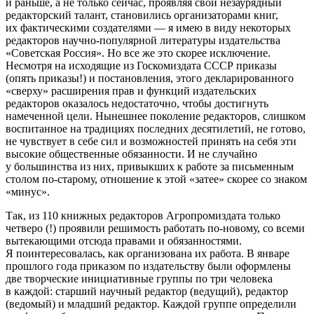
и раньше, а не только сейчас, проявляя свой незаурядный
редакторский талант, становились организаторами книг,
их фактическими создателями — я имею в виду некоторых
редакторов научно-популярной литературы издательства
«Советская Россия». Но все же это скорее исключение.
Несмотря на исходящие из Госкомиздата СССР приказы
(опять приказы!) и постановления, этого декларированного
«сверху» расширения прав и функций издательских
редакторов оказалось недостаточно, чтобы достигнуть
намеченной цели. Нынешнее поколение редакторов, слишком
воспитанное на традициях последних десятилетий, не готово,
не чувствует в себе сил и возможностей принять на себя эти
высокие общественные обязанности. И не случайно
у большинства из них, привыкших к работе за письменным
столом по-старому, отношение к этой «затее» скорее со знаком
«минус».
Так, из 110 книжных редакторов Агропромиздата только
четверо (!) проявили решимость работать по-новому, со всеми
вытекающими отсюда правами и обязанностями.
Я поинтересовалась, как организована их работа. В январе
прошлого года приказом по издательству были оформлены
две творческие инициативные группы по три человека
в каждой: старший научный редактор (ведущий), редактор
(ведомый) и младший редактор. Каждой группе определили