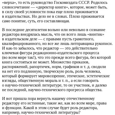
«верха», то есть руководство Госкомиздата СССР. Родилось
словосочетание — «директор книги», которое, может быть,
в силу своей условности пока еще плохо приживается
в издательствах. Но дело не в словах. Плохо приживается
само понятие, суть, его составляющая.
В последние десятилетия вольно или невольно в сознание
редактора внедрялась мысль, что он всего лишь «винтик»
в издательском деле — с правами пусть грамотного,
квалифицированного, но все же лишь литправщика рукописи.
И как-то забылось, что редактор — это действительно
ключевая фигура редакционно-издательского процесса
(во всем мире так!), что это прежде всего фигура, без которой
книга состояться не может. Множество приказов,
распоряжений, рапортичек, норм, графиков и т. д. сводили
на нет его подлинную, творческую роль, роль человека,
который формирует мировоззрение, этические, эстетические
взгляды, общественную мораль и т. п., а если говорить
о научно-технической литературе, то он участник, и далеко
не последний, научно-технического прогресса общества.
И вот пришла пора вернуть нашему отечественному
редактору его истинные, такие же, как во всем мире, права
и функции. Какой в этом случае будет роль редактора,
например, научно-технической литературы?