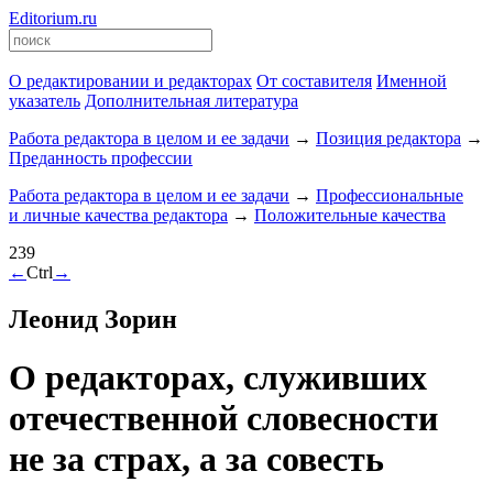
Editorium.ru
О редактировании и редакторах
От составителя
Именной
указатель
Дополнительная литература
Работа редактора в целом и ее задачи
→
Позиция редактора
→
Преданность профессии
Работа редактора в целом и ее задачи
→
Профессиональные
и личные качества редактора
→
Положительные качества
239
←
Ctrl
→
Леонид Зорин
О редакторах, служивших
отечественной словесности
не за страх, а за совесть