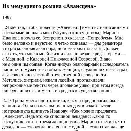
Из мемуарного романа «Авансцена»
1997
...Я мечтал, чтобы повесть [«Алексей»] вместе с написанными
рассказами вошла в мою будущую книгу [прозы]. Марина
Иванова прочла ее, бестрепетно сказала: «Попробуем». Мне
было неловко и неуютно, я четко сознавал — для редактора
это рискованная авантюра, но и ее захватил азарт. Должен
сказать, что мне в моей жизни сильно везло с редакторами —
с Мариной, с Калерией Николаевной Озеровой. Знаю,
не я один им обязан. Когда-нибудь благодарный исследователь
напишет о мужестве стойких женщин, служивших не за страх,
а за совесть несчастной отечественной словесности.
Метались, хитрили, искали лазейки, проталкивали
непроходимые тексты через игольное ушко, при этом всегда
рискуя лишиться и места, и средств к существованию.
<...> Тропа моего однотомника, как я и предполагал, была
терниста. Одна из начальственных дам в издательстве
не преминула щипнуть Иванову: «Как можно предлагать
„Алексея“. Ведь это же сплошной декаданс! Какой-то
распутник, спит с тремя женщинами». Марина ответила, что
декаданс — это когда не спят ни с одной, а если спят, да еще