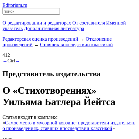
Editorium.ru
О редактировании и редакторах
От составителя
Именной
указатель
Дополнительная литература
Редакторская оценка произведений
→
Отклонение
произведений
→
Ставших впоследствии классикой
412
←
Ctrl
→
Представитель издательства
О «Стихотворениях»
Уильяма Батлера Йейтса
Статья входит в комплекс
«
Самое место в мусорной корзине: представители издательств
о произведениях, ставших впоследствии классикой
»