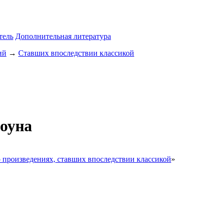
тель
Дополнительная литература
ий
→
Ставших впоследствии классикой
оуна
о произведениях, ставших впоследствии классикой
»