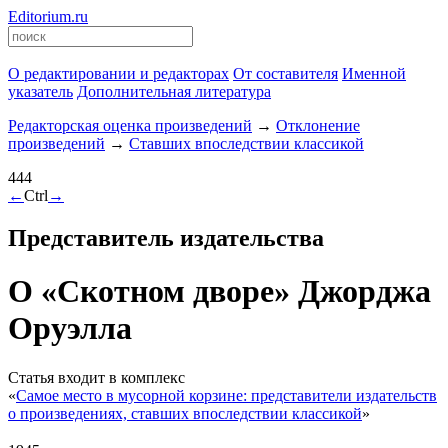
Editorium.ru
О редактировании и редакторах
От составителя
Именной
указатель
Дополнительная литература
Редакторская оценка произведений
→
Отклонение
произведений
→
Ставших впоследствии классикой
444
←
Ctrl
→
Представитель издательства
О «Скотном дворе» Джорджа
Оруэлла
Статья входит в комплекс
«
Самое место в мусорной корзине: представители издательств
о произведениях, ставших впоследствии классикой
»