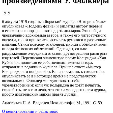
произведениями У. Фолкнера
1919
6 августа 1919 года нью-йоркский журнал «Нью рипаблик»
опубликовал «Полдень фавна» и заплатил автору первый
в его жизни гонорар — пятнадцать долларов. Эта победа
чрезвычайно вдохновила автора, а также его литературного
опекуна, и они принялись рассылать рукописи в различные
издания. Стихи повсюду отклоняли, иногда с объяснениями,
иногда без всяких объяснений. Однажды, сильно
раздраженные очередным отказом, друзья решили разыграть
издателей. Переписали знаменитую поэму Кольриджа «Хан
Кублы» и, подписав ее собственным именем автора,
отправили в редакцию журнала. Пришел ответ: «Мистер
Кольридж, нам понравилась Ваша поэма, но, к сожалению,
опубликовать ее в настоящее время не представляется
возможным». Фолкнер мог чувствовать себя
удовлетворенным: если уж Кольриджа не хотят печатать,
стало быть, не в том дело, что стихи молодого поэта дурны, —
просто издательским миром правят дураки.
Анастасьев Н. А. Владелец Йокнапатофы. М., 1991. С. 59
О редактировании и редакторах