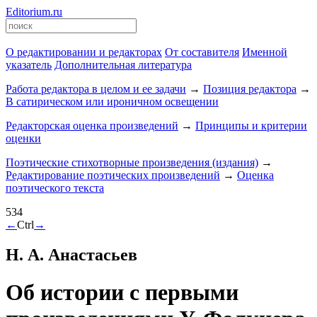
Editorium.ru
О редактировании и редакторах
От составителя
Именной
указатель
Дополнительная литература
Работа редактора в целом и ее задачи
→
Позиция редактора
→
В сатирическом или ироничном освещении
Редакторская оценка произведений
→
Принципы и критерии
оценки
Поэтические стихотворные произведения (издания)
→
Редактирование поэтических произведений
→
Оценка
поэтического текста
534
←
Ctrl
→
Н. А. Анастасьев
Об истории с первыми