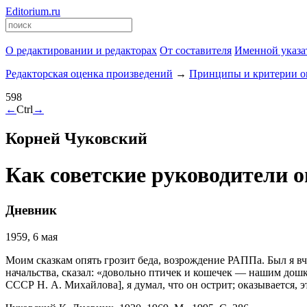
Editorium.ru
О редактировании и редакторах
От составителя
Именной указа
Редакторская оценка произведений
→
Принципы и критерии о
598
←
Ctrl
→
Корней Чуковский
Как советские руководители 
Дневник
1959, 6 мая
Моим сказкам опять грозит беда, возрождение РАППа. Был я вч
начальства, сказал: «довольно птичек и кошечек — нашим дош
СССР Н. А. Михайлова], я думал, что он острит; оказывается, 