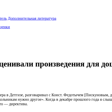
тель
Дополнительная литература
ценки
оценивали произведения для д
ера в Детгизе, разговаривал с Конст. Федотычем [Пискуновым, д
кольникам нужно другое». Когда в декабре прошлого года я слы
это — директива.