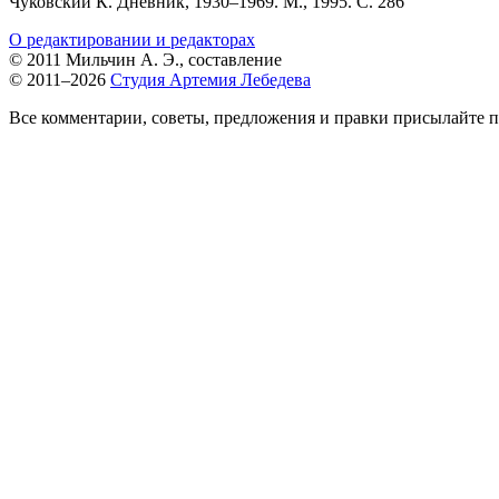
Чуковский К. Дневник,
1930–1969.
М., 1995. С. 286
О редактировании и редакторах
© 2011 Мильчин А. Э., составление
© 2011–2026
Студия Артемия Лебедева
Все комментарии, советы, предложения и правки присылайте п