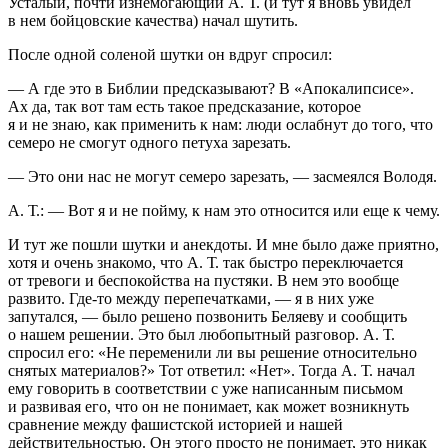
Усталый, почти изнемогающий А. Т. (и тут я вновь увидел
в нем бойцовские качества) начал шутить.
После одной соленой шутки он вдруг спросил:
— А где это в Библии предсказывают? В «Апокалипсисе».
Ах да, так вот там есть такое предсказание, которое
я и не знаю, как применить к нам: люди ослабнут до того, что
семеро не смогут одного петуха зарезать.
— Это они нас не могут семеро зарезать, — засмеялся Володя.
А. Т.: — Вот я и не пойму, к нам это относится или еще к чему.
И тут же пошли шутки и анекдоты. И мне было даже приятно,
хотя и очень знакомо, что А. Т. так быстро переключается
от тревоги и беспокойства на пустяки. В нем это вообще
развито. Где-то между перепечатками, — я в них уже
запутался, — было решено позвонить Беляеву и сообщить
о нашем решении. Это был любопытный разговор. А. Т.
спросил его: «Не переменили ли вы решение относительно
снятых материалов?» Тот ответил: «Нет». Тогда А. Т. начал
ему говорить в соответствии с уже написанным письмом
и развивая его, что он не понимает, как может возникнуть
сравнение между фашистской историей и нашей
действительностью. Он этого просто не понимает, это никак