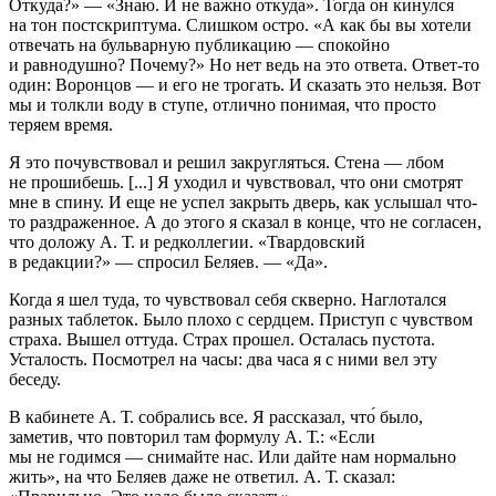
Откуда?» — «Знаю. И не важно откуда». Тогда он кинулся
на тон постскриптума. Слишком остро. «А как бы вы хотели
отвечать на бульварную публикацию — спокойно
и равнодушно? Почему?» Но нет ведь на это ответа. Ответ-то
один: Воронцов — и его не трогать. И сказать это нельзя. Вот
мы и толкли воду в ступе, отлично понимая, что просто
теряем время.
Я это почувствовал и решил закругляться. Стена — лбом
не прошибешь. [...] Я уходил и чувствовал, что они смотрят
мне в спину. И еще не успел закрыть дверь, как услышал что-
то раздраженное. А до этого я сказал в конце, что не согласен,
что доложу А. Т. и редколлегии. «Твардовский
в редакции?» — спросил Беляев. — «Да».
Когда я шел туда, то чувствовал себя скверно. Наглотался
разных таблеток. Было плохо с сердцем. Приступ с чувством
страха. Вышел оттуда. Страх прошел. Осталась пустота.
Усталость. Посмотрел на часы: два часа я с ними вел эту
беседу.
В кабинете А. Т. собрались все. Я рассказал, что́ было,
заметив, что повторил там формулу А. Т.: «Если
мы не годимся — снимайте нас. Или дайте нам нормально
жить», на что Беляев даже не ответил. А. Т. сказал: