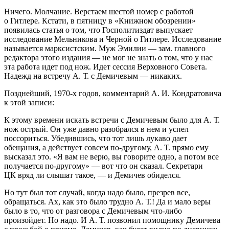
Ничего. Молчание. Верстаем шестой номер с работой
о Гитлере. Кстати, в пятницу в «Книжном обозрении»
появилась статья о том, что Госполитиздат выпускает
исследование Мельникова и Черной о Гитлере. Исследование
называется марксистским. Муж Эмилии — зам. главного
редактора этого издания — не мог не знать о том, что у нас
эта работа идет под нож. Идет сессия Верховного Совета.
Надежд на встречу А. Т. с Демичевым — никаких.
Позднейший,
1970-х
годов, комментарий А. И. Кондратовича
к этой записи:
К этому времени искать встречи с Демичевым было для А. Т.
нож острый. Он уже давно разобрался в нем и успел
поссориться. Убедившись, что тот лишь лукаво дает
обещания, а действует совсем по-другому, А. Т. прямо ему
высказал это. «Я вам не верю, вы говорите одно, а потом все
получается по-другому» — вот что он сказал. Секретари
ЦК вряд ли слышат такое, — и Демичев обиделся.
Но тут был тот случай, когда надо было, презрев все,
обращаться. Ах, как это было трудно А. Т.! Да и мало веры
было в то, что от разговора с Демичевым что-либо
произойдет. Но надо. И А. Т. позвонил помощнику Демичева