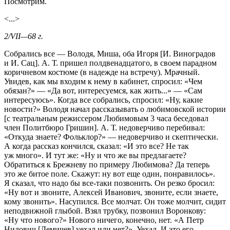
Посмотрим.
<...>
2/VII—68 г.
Собрались все — Володя, Миша, оба Игоря [И. Виноградов
и И. Сац]. А. Т. пришел полдвенадцатого, в своем парадном
коричневом костюме (в надежде на встречу). Мрачный.
Увидев, как мы входим к нему в кабинет, спросил: «Чем
обязан?» — «Да вот, интересуемся, как жить...» — «Сам
интересуюсь». Когда все собрались, спросил: «Ну, какие
новости?» Володя начал рассказывать о любимовской истории
[с театральным режиссером Любимовым 3 часа беседовал
член Политбюро Гришин]. А. Т. недоверчиво перебивал:
«Откуда знаете? Фольклор?» — недоверчиво и скептически.
А когда рассказ кончился, сказал: «И это все? Не так
уж много». И тут же: «Ну и что же вы предлагаете?
Обратиться к Брежневу по примеру Любимова? Да теперь
это же битое поле. Скажут: ну вот еще один, понравилось».
Я сказал, что надо бы все-таки позвонить. Он резко бросил:
«Ну вот и звоните, Алексей Иванович, звоните, если знаете,
кому звонить». Насупился. Все молчат. Он тоже молчит, сидит
неподвижной глыбой. Взял трубку, позвонил Воронкову:
«Ну что нового?» Нового ничего, конечно, нет. «А Петр
Нилович [Демичев] уехал или нет?». Уехал. И это его