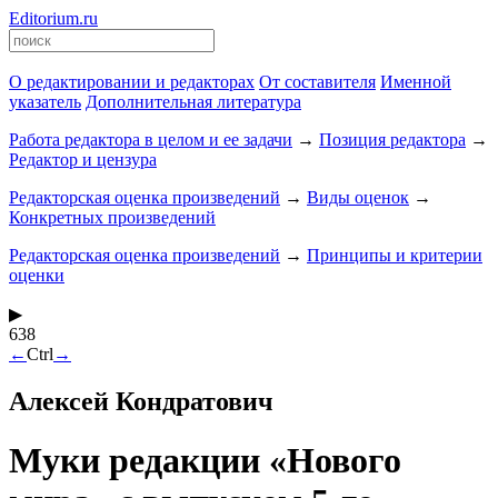
Editorium.ru
О редактировании и редакторах
От составителя
Именной
указатель
Дополнительная литература
Работа редактора в целом и ее задачи
→
Позиция редактора
→
Редактор и цензура
Редакторская оценка произведений
→
Виды оценок
→
Конкретных произведений
Редакторская оценка произведений
→
Принципы и критерии
оценки
▶
638
←
Ctrl
→
Алексей Кондратович
Муки редакции «Нового