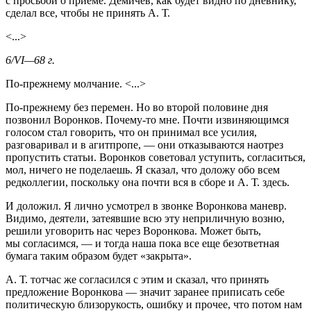
с просьбой о приеме. Демичев, как будет видно по дневнику,
сделал все, чтобы не принять А. Т.
<...>
6/VI—68 г.
По-прежнему молчание. <...>
По-прежнему без перемен. Но во второй половине дня
позвонил Воронков. Почему-то мне. Почти извиняющимся
голосом стал говорить, что он принимал все усилия,
разговаривал и в агитпропе, — они отказываются наотрез
пропустить статьи. Воронков советовал уступить, согласиться,
мол, ничего не поделаешь. Я сказал, что доложу обо всем
редколлегии, поскольку она почти вся в сборе и А. Т. здесь.
И доложил. Я лично усмотрел в звонке Воронкова маневр.
Видимо, деятели, затеявшие всю эту неприличную возню,
решили уговорить нас через Воронкова. Может быть,
мы согласимся, — и тогда наша пока все еще безответная
бумага таким образом будет «закрыта».
А. Т. тотчас же согласился с этим и сказал, что принять
предложение Воронкова — значит заранее приписать себе
политическую близорукость, ошибку и прочее, что потом нам