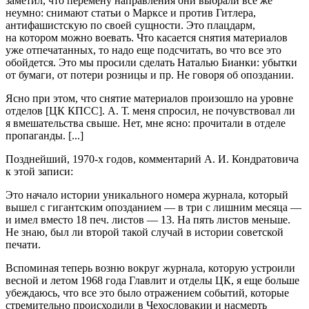
заметил, что перемену направления они выбрали все же
неумно: снимают статьи о Марксе и против Гитлера,
антифашистскую по своей сущности. Это плацдарм,
на котором можно воевать. Что касается снятия материалов
уже отпечатанных, то надо еще подсчитать, во что все это
обойдется. Это мы просили сделать Наталью Бианки: убытки
от бумаги, от потери розницы и пр. Не говоря об опоздании.
Ясно при этом, что снятие материалов произошло на уровне
отделов [ЦК КПСС]. А. Т. меня спросил, не почувствовал ли
я вмешательства свыше. Нет, мне ясно: прочитали в отделе
пропаганды. [...]
Позднейший,
1970-х
годов, комментарий А. И. Кондратовича
к этой записи:
Это начало истории уникального номера журнала, который
вышел с гигантским опозданием — в три с лишним месяца —
и имел вместо 18 печ. листов — 13. На пять листов меньше.
Не знаю, был ли второй такой случай в истории советской
печати.
Вспоминая теперь возню вокруг журнала, которую устроили
весной и летом 1968 года Главлит и отделы ЦК, я еще больше
убеждаюсь, что все это было отражением событий, которые
стремительно происходили в Чехословакии и насмерть