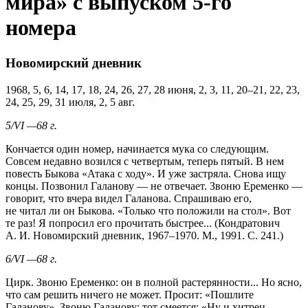
мира» с выпуском
5-го
номера
Новомирский дневник
1968, 5, 6, 14, 17, 18, 24, 26, 27, 28 июня, 2, 3, 11,
20–21,
22, 23,
24, 25, 29, 31 июля, 2, 5 авг.
5/VI —68 г.
Кончается один номер, начинается мука со следующим.
Совсем недавно возился с четвертым, теперь пятый. В нем
повесть Быкова «Атака с ходу». И уже застряла. Снова ищу
концы. Позвонил Галанову — не отвечает. Звоню Еременко —
говорит, что вчера видел Галанова. Спрашиваю его,
не читал ли он Быкова. «Только что положили на стол». Вот
те раз! Я попросил его прочитать быстрее... (Кондратович
А. И. Новомирский дневник,
1967–1970.
М., 1991. С. 241.)
6/VI —68 г.
Цирк. Звоню Еременко: он в полной растерянности... Но ясно,
что сам решить ничего не может. Просит: «Пошлите
Галанову». Звоню Галанову: тот смеется: «Ну и хитрец