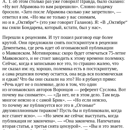
А. Т. об этом столько раз уже говорил! Правда, было сказано:
«Ну вот Абрамова-то вам разрешили». Словно подачку
бросили. «Зато после Абрамова сколько уже запретили», —
ответил я им. «Но мы не только у вас снимаем,
но и в „Октябре“» (это уже говорит Галанов). Я: «В „Октябре“
вы сняли Бондарева, который, кстати, был у нас».
Перешли к рецензиям. И тут пошел разговор еще более
крутой. Они предложили снять постскриптум в рецензии
Дементьева, где речь идет об огоньковской публикации
о Маяковском. Мотивировка: скоро будет отмечаться
75-летие
Маяковского, и не стоит заводить к этому времени полемику.
Сейчас, когда я записываю все это, то страшно жалею, что
не сказал им: ну, хорошо, полемика есть в постскриптуме,
а сама рецензия почему остается, она ведь вся полемическая
и едкая? Что бы они сказали на это? Но я рубанул прямо:
«Речь идет не о полемике, дело в том, что один
из огоньковских авторов Воронцов — референт Суслова. Вот
почему вы снимаете». — «Да нет, не в этом дело. Там ведь
многое неясно и с самой Брик». — «Но если неясно,
то почему же публикуется все это в „Огоньке“
двухмиллионным тиражом? Пусть бы и публиковали, когда
все станет ясно». — «Но зачем же сейчас выступать, когда
публикация не закончена». — «Она закончена. Напечатана
вторая статья, а третья снята цензурой». — «Вы и это знаете.