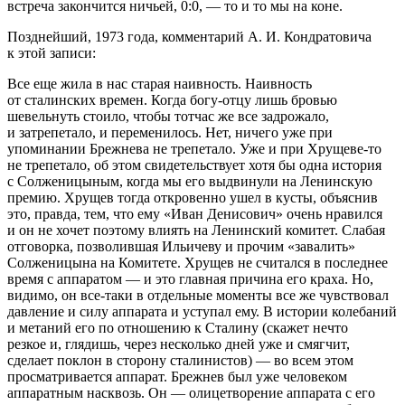
встреча закончится ничьей, 0:0, — то и то мы на коне.
Позднейший, 1973 года, комментарий А. И. Кондратовича
к этой записи:
Все еще жила в нас старая наивность. Наивность
от сталинских времен. Когда богу-отцу лишь бровью
шевельнуть стоило, чтобы тотчас же все задрожало,
и затрепетало, и переменилось. Нет, ничего уже при
упоминании Брежнева не трепетало. Уже и при Хрущеве-то
не трепетало, об этом свидетельствует хотя бы одна история
с Солженицыным, когда мы его выдвинули на Ленинскую
премию. Хрущев тогда откровенно ушел в кусты, объяснив
это, правда, тем, что ему «Иван Денисович» очень нравился
и он не хочет поэтому влиять на Ленинский комитет. Слабая
отговорка, позволившая Ильичеву и прочим «завалить»
Солженицына на Комитете. Хрущев не считался в последнее
время с аппаратом — и это главная причина его краха. Но,
видимо, он все-таки в отдельные моменты все же чувствовал
давление и силу аппарата и уступал ему. В истории колебаний
и метаний его по отношению к Сталину (скажет нечто
резкое и, глядишь, через несколько дней уже и смягчит,
сделает поклон в сторону сталинистов) — во всем этом
просматривается аппарат. Брежнев был уже человеком
аппаратным насквозь. Он — олицетворение аппарата с его