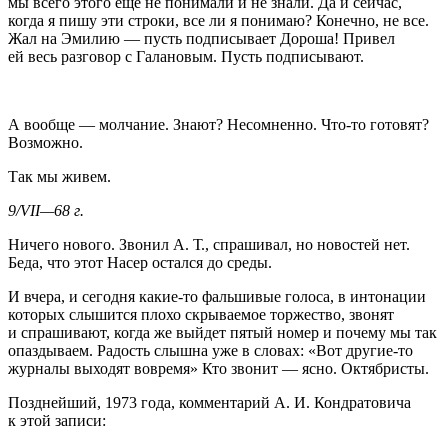
мы всего этого еще не понимали и не знали. Да и сейчас,
когда я пишу эти строки, все ли я понимаю? Конечно, не все.
Жал на Эмилию — пусть подписывает Дороша! Привел
ей весь разговор с Галановым. Пусть подписывают.
А вообще — молчание. Знают? Несомненно. Что-то готовят?
Возможно.
Так мы живем.
9/VII—68 г.
Ничего нового. Звонил А. Т., спрашивал, но новостей нет.
Беда, что этот Насер остался до среды.
И вчера, и сегодня какие-то фальшивые голоса, в интонации
которых слышится плохо скрываемое торжество, звонят
и спрашивают, когда же выйдет пятый номер и почему мы так
опаздываем. Радость слышна уже в словах: «Вот другие-то
журналы выходят вовремя» Кто звонит — ясно. Октябристы.
Позднейший, 1973 года, комментарий А. И. Кондратовича
к этой записи: