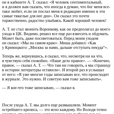
он в кабинете А. Т. сказал: «Я человек сентиментальный,
и я должен вам сказать, что иногда я думаю, что бог меня все-
таки любит, если он послал меня в редакцию именно в эти
самые тяжелые для нее дни». Он сказал это почти
торжественно, радостно улыбаясь. Какой хороший человек!
А. Т. не стал звонить Воронкову, как он предполагал до моего
ухода в ЦК. Видимо, решил все еще раз взвесить и обдумать.
Может быть, даже посоветоваться. Перед моим уходом
он сказал: «Мы на самом краю». Миша добавил: «Как
у Кривицкого: „Москва за нами, дальше отступать некуда“».
Теперь же, вернувшись, я сказал, что, несмотря ни на что,
я чувствую себя спокойно. «Наше дело правое». — «Конечно,
правое, — сказал А. Т. — Что там ни говорить, а мы страницу
в истории литературы оставили». И второй раз я услышал
от него: «Я уже многие годы записываю все, что происходит
в журнале. Это нужно. И советую вам тоже записывать».
— Я кое-что тоже записываю, — сказал я.
После ухода А. Т. мы долго еще размышляли. Момент
острейшего кризиса, — это ясно каждому. Но Володя точно