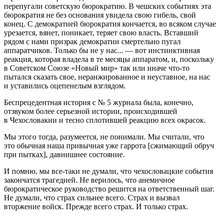
перепугали советскую бюрократию. В чешских событиях эта
бюрократия не без основания увидела свою гибель, свой
конец. С демократией бюрократия кончается, во всяком случае
урезается, вянет, поникает, теряет свою власть. Вставший
рядом с нами призрак демократии смертельно пугал
аппаратчиков. Только бы не у нас... — вот инстинктивная
реакция, которая владела в те месяцы аппаратом, и, поскольку
в Советском Союзе «Новый мир» так или иначе что-то
пытался сказать свое, неранжированное и неуставное, на нас
и уставились оцепенелым взглядом.
Беспрецедентная история с № 5 журнала была, конечно,
отзвуком более серьезной истории, происходившей
в Чехословакии и тесно сплотившей реакцию всех окрасок.
Мы этого тогда, разумеется, не понимали. Мы считали, что
это обычная наша привычная уже гаррота [сжимающий обруч
при пытках], давнишнее состояние.
И помню, мы все-таки не думали, что чехословацкие события
закончатся трагедией. Не верилось, что анемичное
бюрократическое руководство решится на ответственный шаг.
Не думали, что страх сильнее всего. Страх и вызвал
вторжение войск. Прежде всего страх. И только страх.