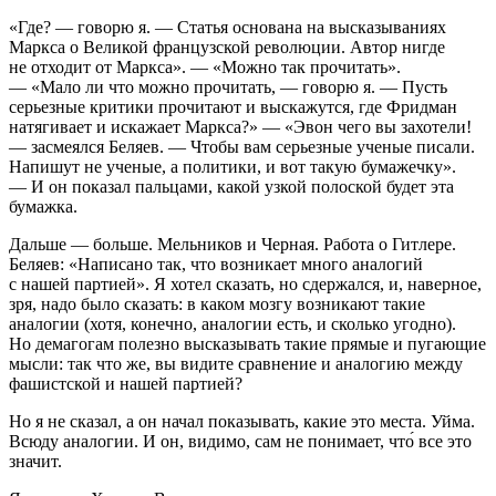
«Где? — говорю я. — Статья основана на высказываниях
Маркса о Великой французской революции. Автор нигде
не отходит от Маркса». — «Можно так прочитать».
— «Мало ли что можно прочитать, — говорю я. — Пусть
серьезные критики прочитают и выскажутся, где Фридман
натягивает и искажает Маркса?» — «Эвон чего вы захотели!
— засмеялся Беляев. — Чтобы вам серьезные ученые писали.
Напишут не ученые, а политики, и вот такую бумажечку».
— И он показал пальцами, какой узкой полоской будет эта
бумажка.
Дальше — больше. Мельников и Черная. Работа о Гитлере.
Беляев: «Написано так, что возникает много аналогий
с нашей партией». Я хотел сказать, но сдержался, и, наверное,
зря, надо было сказать: в каком мозгу возникают такие
аналогии (хотя, конечно, аналогии есть, и сколько угодно).
Но демагогам полезно высказывать такие прямые и пугающие
мысли: так что же, вы видите сравнение и аналогию между
фашистской и нашей партией?
Но я не сказал, а он начал показывать, какие это места. Уйма.
Всюду аналогии. И он, видимо, сам не понимает, что́ все это
значит.