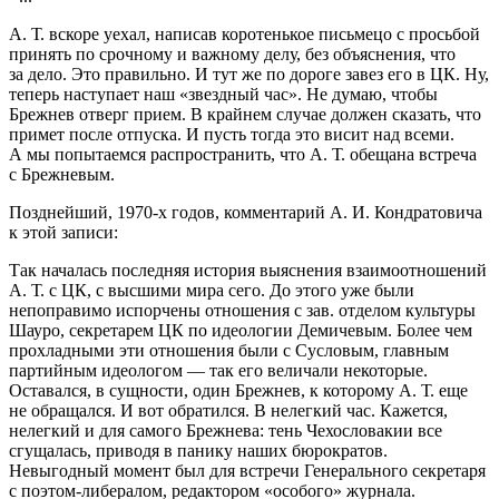
А. Т. вскоре уехал, написав коротенькое письмецо с просьбой
принять по срочному и важному делу, без объяснения, что
за дело. Это правильно. И тут же по дороге завез его в ЦК. Ну,
теперь наступает наш «звездный час». Не думаю, чтобы
Брежнев отверг прием. В крайнем случае должен сказать, что
примет после отпуска. И пусть тогда это висит над всеми.
А мы попытаемся распространить, что А. Т. обещана встреча
с Брежневым.
Позднейший,
1970-х
годов, комментарий А. И. Кондратовича
к этой записи:
Так началась последняя история выяснения взаимоотношений
А. Т. с ЦК, с высшими мира сего. До этого уже были
непоправимо испорчены отношения с зав. отделом культуры
Шауро, секретарем ЦК по идеологии Демичевым. Более чем
прохладными эти отношения были с Сусловым, главным
партийным идеологом — так его величали некоторые.
Оставался, в сущности, один Брежнев, к которому А. Т. еще
не обращался. И вот обратился. В нелегкий час. Кажется,
нелегкий и для самого Брежнева: тень Чехословакии все
сгущалась, приводя в панику наших бюрократов.
Невыгодный момент был для встречи Генерального секретаря
с поэтом-либералом, редактором «особого» журнала.