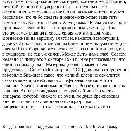
всесилием и осторожностью, которые, конечно же, от боязни,
неустойчивости и неуверенности, в конечном счете —
от сознания, что это всесилие в один день может обернуться
бессилием что-либо сделать и невозможностью защитить
самого себя. Как это и было с Хрущевым. «Брежнев не любит
принимать решений», — говорили о нем уже тогда. Так
это же самая главная и характерная черта аппаратчика.
Вознесенный на вершину власти и, кажется, всемогущий,
даже уже прославленный своим ближайшим окружением (все
члены Политбюро во всех речах только его и поминают), он,
в сущности, не так уж силен. Может быть, даже слаб. Совсем
недавно (я пишу это в октябре 1973 г.) мне рассказывали, что
один из помощников Мазурова [первый заместитель
председателя Совета Министров СССР] довольно откровенно
говорил о Брежневе такое, что мелкий клерк не осмелится
сказать даже про небольшого шефа-начальника. А этот
говорил. Значит, нисколько не боялся. Значит, не один он так
говорит. Аппарат так думает, по крайней мере та часть
аппарата, которой, скажем, не очень по душе брежневская
внешняя политика, так называемая разрядка
напряженности, — а эта часть аппарата ох какая сила.
Когда появилась надежда на разговор А. Т. с Брежневым,