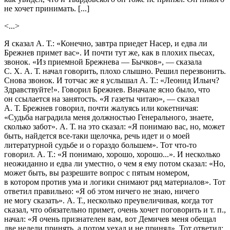
не хочет принимать. [...]
<...>
Я сказал А. Т.: «Конечно, завтра приедет Насер, и едва ли
Брежнев примет вас». И почти тут же, как в плохих пьесах,
звонок. «Из приемной Брежнева — Бычков», — сказала
С. Х. А. Т. начал говорить, плохо слышно. Решил перезвонить.
Снова звонок. И тотчас же я услышал А. Т.: «Леонид Ильич?
Здравствуйте!». Говорил Брежнев. Вначале ясно было, что
он ссылается на занятость. «Я газеты читаю», — сказал
А. Т. Брежнев говорил, почти жалуясь или кокетничая:
«Судьба наградила меня должностью Генерального, знаете,
сколько забот». А. Т. на это сказал: «Я понимаю вас, но, может
быть, найдется все-таки щелочка, речь идет и о моей
литературной судьбе и о гораздо большем». Тот что-то
говорил. А. Т.: «Я понимаю, хорошо, хорошо...». И несколько
неожиданно и едва ли уместно, о чем я ему потом сказал: «Но,
может быть, вы разрешите вопрос с пятым номером,
в котором против ума и логики снимают ряд материалов». Тот
ответил правильно: «Я об этом ничего не знаю, ничего
не могу сказать». А. Т., несколько преувеличивая, когда тот
сказал, что обязательно примет, очень хочет поговорить и т. п.,
начал: «Я очень признателен вам, вот Демичев меня обещал
две недели принять, а потом уехал и не принял». Тот ответил: