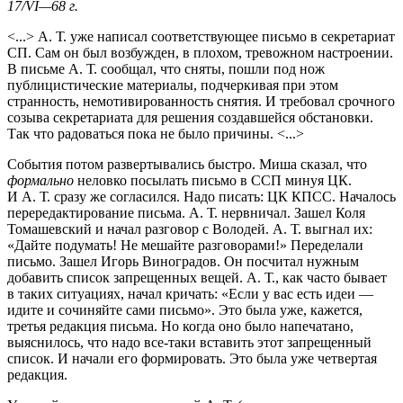
17/VI—68 г.
<...> А. Т. уже написал соответствующее письмо в секретариат
СП. Сам он был возбужден, в плохом, тревожном настроении.
В письме А. Т. сообщал, что сняты, пошли под нож
публицистические материалы, подчеркивая при этом
странность, немотивированность снятия. И требовал срочного
созыва секретариата для решения создавшейся обстановки.
Так что радоваться пока не было причины. <...>
События потом развертывались быстро. Миша сказал, что
формально
неловко посылать письмо в ССП минуя ЦК.
И А. Т. сразу же согласился. Надо писать: ЦК КПСС. Началось
перередактирование письма. А. Т. нервничал. Зашел Коля
Томашевский и начал разговор с Володей. А. Т. выгнал их:
«Дайте подумать! Не мешайте разговорами!» Переделали
письмо. Зашел Игорь Виноградов. Он посчитал нужным
добавить список запрещенных вещей. А. Т., как часто бывает
в таких ситуациях, начал кричать: «Если у вас есть идеи —
идите и сочиняйте сами письмо». Это была уже, кажется,
третья редакция письма. Но когда оно было напечатано,
выяснилось, что надо все-таки вставить этот запрещенный
список. И начали его формировать. Это была уже четвертая
редакция.