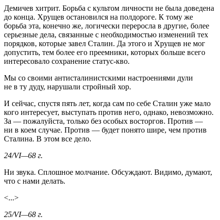
Демичев хитрит. Борьба с культом личности не была доведена
до конца. Хрущев остановился на полдороге. К тому же
борьба эта, конечно же, логически переросла в другие, более
серьезные дела, связанные с необходимостью изменений тех
порядков, которые завел Сталин. Да этого и Хрущев не мог
допустить, тем более его преемники, которых больше всего
интересовало сохранение статус-кво.
Мы со своими антисталинистскими настроениями дули
не в ту дуду, нарушали стройный хор.
И сейчас, спустя пять лет, когда сам по себе Сталин уже мало
кого интересует, выступать против него, однако, невозможно.
За — пожалуйста, только без особых восторгов. Против —
ни в коем случае. Против — будет понято шире, чем против
Сталина. В этом все дело.
24/VI—68 г.
Ни звука. Сплошное молчание. Обсуждают. Видимо, думают,
что с нами делать.
<...>
25/VI—68 г.