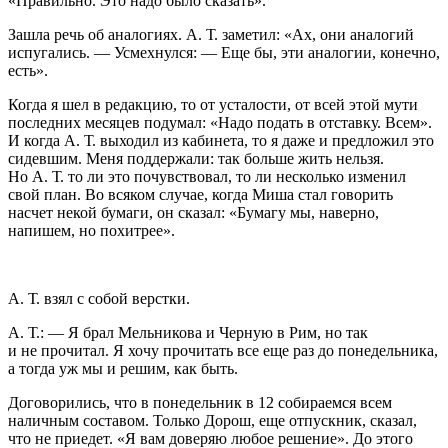
«Правильно. Это надо было сказать».
Зашла речь об аналогиях. А. Т. заметил: «Ах, они аналогий
испугались. — Усмехнулся: — Еще бы, эти аналогии, конечно,
есть».
Когда я шел в редакцию, то от усталости, от всей этой мути
последних месяцев подумал: «Надо подать в отставку. Всем».
И когда А. Т. выходил из кабинета, то я даже и предложил это
сидевшим. Меня поддержали: так больше жить нельзя.
Но А. Т. то ли это почувствовал, то ли несколько изменил
свой план. Во всяком случае, когда Миша стал говорить
насчет некой бумаги, он сказал: «Бумагу мы, наверно,
напишем, но похитрее».
А. Т. взял с собой верстки.
А. Т.: — Я брал Мельникова и Черную в Рим, но так
и не прочитал. Я хочу прочитать все еще раз до понедельника,
а тогда уж мы и решим, как быть.
Договорились, что в понедельник в 12 собираемся всем
наличным составом. Только Дорош, еще отпускник, сказал,
что не приедет. «Я вам доверяю любое решение». До этого