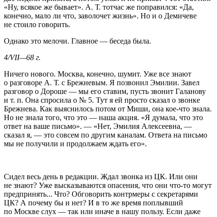
«Ну, всякое же бывает». А. Т. тотчас же поправился: «Да,
конечно, мало ли что, заволочет жизнь». Но и о Демичеве
не стоило говорить.
Однако это мелочи. Главное — беседа была.
4/VII—68 г.
Ничего нового. Москва, конечно, шумит. Уже все знают
о разговоре А. Т. с Брежневым. Я позвонил Эмилии. Завел
разговор о Дороше — мы его ставим, пусть звонит Галанову
и т. п. Она спросила о № 5. Тут я ей просто сказал о звонке
Брежнева. Как выяснилось потом от Миши, она кое-что знала.
Но не знала того, что это — наша акция. «Я думала, что это
ответ на ваше письмо». — «Нет, Эмилия Алексеевна, —
сказал я, — это совсем по другим каналам. Ответа на письмо
мы не получили и продолжаем ждать его».
Сидел весь день в редакции. Ждал звонка из ЦК. Или они
не знают? Уже высказываются опасения, что они что-то могут
предпринять... Что? Обговорить контрмеры с секретарями
ЦК? А почему бы и нет? И в то же время поплывший
по Москве слух — так или иначе в нашу пользу. Если даже