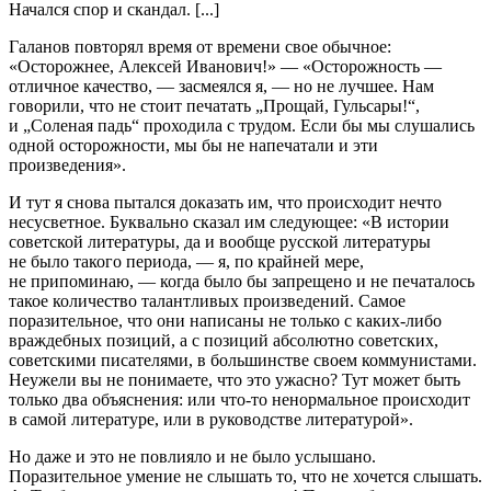
Начался спор и скандал. [...]
Галанов повторял время от времени свое обычное:
«Осторожнее, Алексей Иванович!» — «Осторожность —
отличное качество, — засмеялся я, — но не лучшее. Нам
говорили, что не стоит печатать „Прощай, Гульсары!“,
и „Соленая падь“ проходила с трудом. Если бы мы слушались
одной осторожности, мы бы не напечатали и эти
произведения».
И тут я снова пытался доказать им, что происходит нечто
несусветное. Буквально сказал им следующее: «В истории
советской литературы, да и вообще русской литературы
не было такого периода, — я, по крайней мере,
не припоминаю, — когда было бы запрещено и не печаталось
такое количество талантливых произведений. Самое
поразительное, что они написаны не только с каких-либо
враждебных позиций, а с позиций абсолютно советских,
советскими писателями, в большинстве своем коммунистами.
Неужели вы не понимаете, что это ужасно? Тут может быть
только два объяснения: или что-то ненормальное происходит
в самой литературе, или в руководстве литературой».
Но даже и это не повлияло и не было услышано.
Поразительное умение не слышать то, что не хочется слышать.