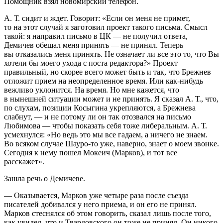
Помощник взял новомирский телефон.
А. Т. сидит и ждет. Говорит: «Если он меня не примет,
то на этот случай я заготовил проект такого письма. Смысл
такой: я направил письмо в ЦК — не получил ответа,
Демичев обещал меня принять — не принял. Теперь
вы отказались меня принять. Не означает ли все это то, что Вы
хотели бы моего ухода с поста редактора?» Проект
правильный, но скорее всего может быть и так, что Брежнев
отложит прием на неопределенное время. Или как-нибудь
вежливо уклонится. На время. Но мне кажется, что
в нынешней ситуации может и не принять. Я сказал А. Т., что,
по слухам, позиции Косыгина укрепляются, а Брежнева
слабнут, — и не потому ли он так отозвался на письмо
Любимова — чтобы показать себя тоже либеральным. А. Т.
усмехнулся: «Но ведь это мы все гадаем, а ничего не знаем.
Во всяком случае Шауро-то уже, наверно, знает о моем звонке.
Сегодня к нему пошел Мокеич (Марков), и тот все
расскажет».
Зашла речь о Демичеве.
— Оказывается, Марков уже четыре раза после съезда
писателей добивался у него приема, и он его не принял.
Марков стеснялся об этом говорить, сказал лишь после того,
как увидел, что и Твардовского он тоже не принял. Он никого