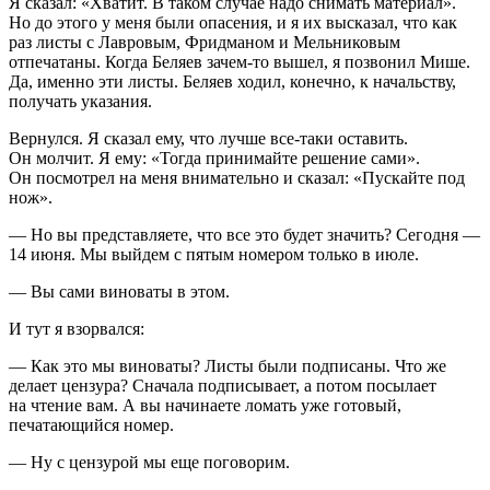
Я сказал: «Хватит. В таком случае надо снимать материал».
Но до этого у меня были опасения, и я их высказал, что как
раз листы с Лавровым, Фридманом и Мельниковым
отпечатаны. Когда Беляев зачем-то вышел, я позвонил Мише.
Да, именно эти листы. Беляев ходил, конечно, к начальству,
получать указания.
Вернулся. Я сказал ему, что лучше все-таки оставить.
Он молчит. Я ему: «Тогда принимайте решение сами».
Он посмотрел на меня внимательно и сказал: «Пускайте под
нож».
— Но вы представляете, что все это будет значить? Сегодня —
14 июня. Мы выйдем с пятым номером только в июле.
— Вы сами виноваты в этом.
И тут я взорвался:
— Как это мы виноваты? Листы были подписаны. Что же
делает цензура? Сначала подписывает, а потом посылает
на чтение вам. А вы начинаете ломать уже готовый,
печатающийся номер.
— Ну с цензурой мы еще поговорим.