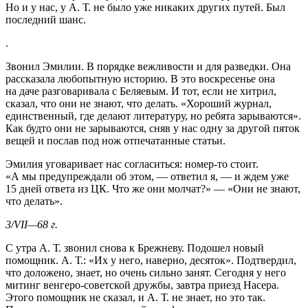
Но и у нас, у А. Т. не было уже никаких других путей. Был
последний шанс.
.
Звонил Эмилии. В порядке вежливости и для разведки. Она
рассказала любопытную историю. В это воскресенье она
на даче разговаривала с Беляевым. И тот, если не хитрил,
сказал, что они не знают, что делать. «Хороший журнал,
единственный, где делают литературу, но ребята зарываются».
Как будто они не зарываются, сняв у нас одну за другой пяток
вещей и послав под нож отпечатанные статьи.
Эмилия уговаривает нас согласиться: номер-то стоит.
«А мы предупреждали об этом, — ответил я, — и ждем уже
15 дней ответа из ЦК. Что же они молчат?» — «Они не знают,
что делать».
3/VII—68 г.
С утра А. Т. звонил снова к Брежневу. Подошел новый
помощник. А. Т.: «Их у него, наверно, десяток». Подтвердил,
что доложено, знает, но очень сильно занят. Сегодня у него
митинг венгеро-советской дружбы, завтра приезд Насера.
Этого помощник не сказал, и А. Т. не знает, но это так.