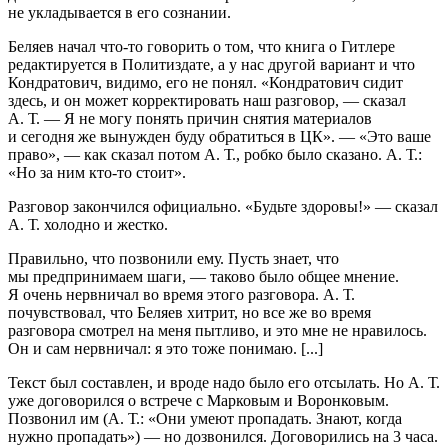
не укладывается в его сознании.
Беляев начал что-то говорить о том, что книга о Гитлере
редактируется в Политиздате, а у нас другой вариант и что
Кондратович, видимо, его не понял. «Кондратович сидит
здесь, и он может корректировать наш разговор, — сказал
А. Т. — Я не могу понять причин снятия материалов
и сегодня же вынужден буду обратиться в ЦК». — «Это ваше
право», — как сказал потом А. Т., робко было сказано. А. Т.:
«Но за ним кто-то стоит».
Разговор закончился официально. «Будьте здоровы!» — сказал
А. Т. холодно и жестко.
Правильно, что позвонили ему. Пусть знает, что
мы предпринимаем шаги, — таково было общее мнение.
Я очень нервничал во время этого разговора. А. Т.
почувствовал, что Беляев хитрит, но все же во время
разговора смотрел на меня пытливо, и это мне не нравилось.
Он и сам нервничал: я это тоже понимаю. [...]
Текст был составлен, и вроде надо было его отсылать. Но А. Т.
уже договорился о встрече с Марковым и Воронковым.
Позвонил им (А. Т.: «Они умеют пропадать. Знают, когда
нужно пропадать») — но дозвонился. Договорились на 3 часа.