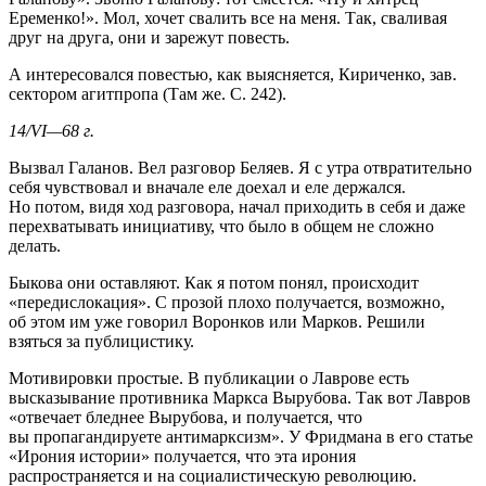
Еременко!». Мол, хочет свалить все на меня. Так, сваливая
друг на друга, они и зарежут повесть.
А интересовался повестью, как выясняется, Кириченко, зав.
сектором агитпропа (Там же. С. 242).
14/VI—68 г.
Вызвал Галанов. Вел разговор Беляев. Я с утра отвратительно
себя чувствовал и вначале еле доехал и еле держался.
Но потом, видя ход разговора, начал приходить в себя и даже
перехватывать инициативу, что было в общем не сложно
делать.
Быкова они оставляют. Как я потом понял, происходит
«передислокация». С прозой плохо получается, возможно,
об этом им уже говорил Воронков или Марков. Решили
взяться за публицистику.
Мотивировки простые. В публикации о Лаврове есть
высказывание противника Маркса Вырубова. Так вот Лавров
«отвечает бледнее Вырубова, и получается, что
вы пропагандируете антимарксизм». У Фридмана в его статье
«Ирония истории» получается, что эта ирония
распространяется и на социалистическую революцию.