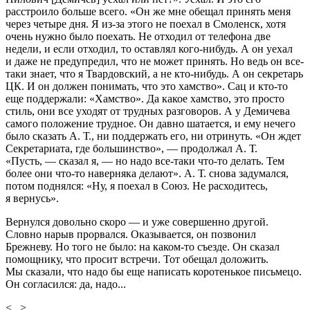
расстроило больше всего. «Он же мне обещал принять меня
через четыре дня. Я из-за этого не поехал в Смоленск, хотя
очень нужно было поехать. Не отходил от телефона две
недели, и если отходил, то оставлял кого-нибудь. А он уехал
и даже не предупредил, что не может принять. Но ведь он все-
таки знает, что я Твардовский, а не кто-нибудь. А он секретарь
ЦК. И он должен понимать, что это хамство». Сац и кто-то
еще поддержали: «Хамство». Да какое хамство, это просто
стиль, они все уходят от трудных разговоров. А у Демичева
самого положение трудное. Он давно шатается, и ему нечего
было сказать А. Т., ни поддержать его, ни отринуть. «Он ждет
Секретариата, где большинство», — продолжал А. Т.
«Пусть, — сказал я, — но надо все-таки что-то делать. Тем
более они что-то наверняка делают». А. Т. снова задумался,
потом поднялся: «Ну, я поехал в Союз. Не расходитесь,
я вернусь».
Вернулся довольно скоро — и уже совершенно другой.
Словно нарыв прорвался. Оказывается, он позвонил
Брежневу. Но того не было: на каком-то съезде. Он сказал
помощнику, что просит встречи. Тот обещал доложить.
Мы сказали, что надо бы еще написать коротенькое письмецо.
Он согласился: да, надо...
<...>