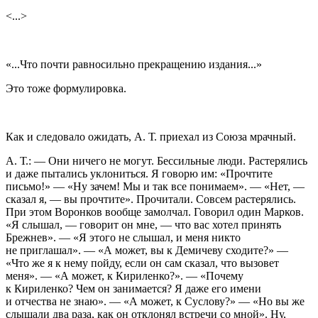
<...>
«...Что почти равносильно прекращению издания...»
Это тоже формулировка.
Как и следовало ожидать, А. Т. приехал из Союза мрачный.
А. Т.: — Они ничего не могут. Бессильные люди. Растерялись
и даже пытались уклониться. Я говорю им: «Прочтите
письмо!» — «Ну зачем! Мы и так все понимаем». — «Нет, —
сказал я, — вы прочтите». Прочитали. Совсем растерялись.
При этом Воронков вообще замолчал. Говорил один Марков.
«Я слышал, — говорит он мне, — что вас хотел принять
Брежнев». — «Я этого не слышал, и меня никто
не приглашал». — «А может, вы к Демичеву сходите?» —
«Что же я к нему пойду, если он сам сказал, что вызовет
меня». — «А может, к Кириленко?». — «Почему
к Кириленко? Чем он занимается? Я даже его имени
и отчества не знаю». — «А может, к Суслову?» — «Но вы же
слышали два раза, как он отклонял встречи со мной». Ну,