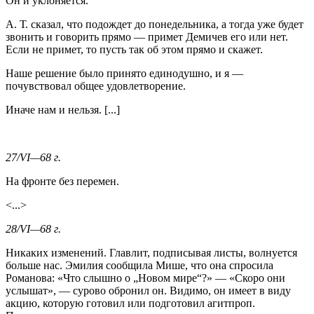
Он и уклоняется.
А. Т. сказал, что подождет до понедельника, а тогда уже будет
звонить и говорить прямо — примет Демичев его или нет.
Если не примет, то пусть так об этом прямо и скажет.
Наше решение было принято единодушно, и я —
почувствовал общее удовлетворение.
Иначе нам и нельзя. [...]
27/VI—68 г.
На фронте без перемен.
<...>
28/VI—68 г.
Никаких изменений. Главлит, подписывая листы, волнуется
больше нас. Эмилия сообщила Мише, что она спросила
Романова: «Что слышно о „Новом мире“?» — «Скоро они
услышат», — сурово обронил он. Видимо, он имеет в виду
акцию, которую готовил или подготовил агитпроп.