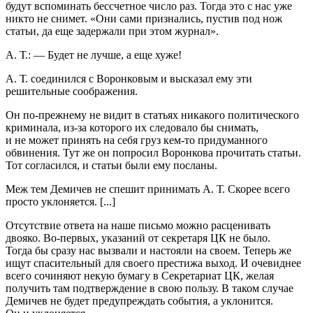
будут вспоминать бессчетное число раз. Тогда это с нас уже
никто не снимет. «Они сами признались, пустив под нож
статьи, да еще задержали при этом журнал».
А. Т.: — Будет не лучше, а еще хуже!
А. Т. соединился с Воронковым и высказал ему эти
решительные соображения.
Он по-прежнему не видит в статьях никакого политического
криминала, из-за которого их следовало бы снимать,
и не может принять на себя груз кем-то придуманного
обвинения. Тут же он попросил Воронкова прочитать статьи.
Тот согласился, и статьи были ему посланы.
Меж тем Демичев не спешит принимать А. Т. Скорее всего
просто уклоняется. [...]
Отсутствие ответа на наше письмо можно расценивать
двояко. Во-первых, указаний от секретаря ЦК не было.
Тогда бы сразу нас вызвали и настояли на своем. Теперь же
ищут спасительный для своего престижа выход. И очевиднее
всего сочиняют некую бумагу в Секретариат ЦК, желая
получить там подтверждение в свою пользу. В таком случае
Демичев не будет предупреждать события, а уклонится.