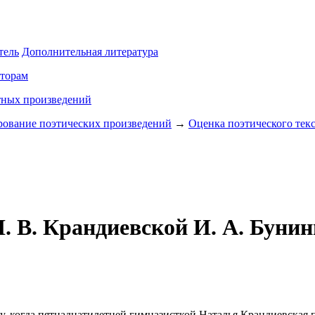
тель
Дополнительная литература
торам
тных произведений
рование поэтических произведений
→
Оценка поэтического текс
. В. Крандиевской И. А. Бунин
ду, когда пятнадцатилетней гимназисткой Наталья Крандиевская