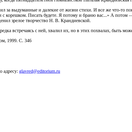
ил за выдуманные и далекие от жизни стихи. И все же что-то по
ки с корешком. Писать будете. Я потому и браню вас...» А пото
енил зрелое творчество Н. В. Крандиевской.
едка встречаясь с ней, хвалил их, но в этих похвалах, быть мож
м, 1999. С. 346
о адресу:
glavred@editorium.ru