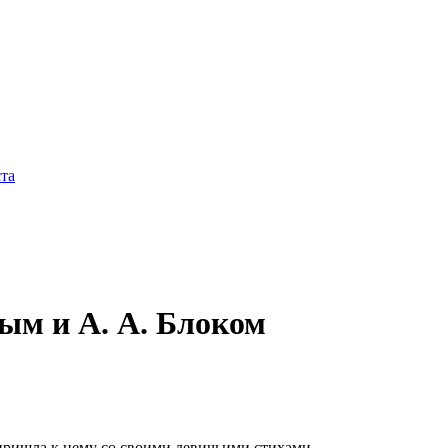
та
ым и А. А. Блоком
 пришла к нему со своими девичьими стихами.