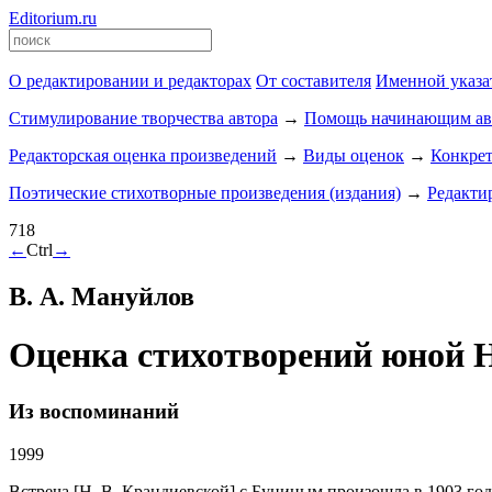
Editorium.ru
О редактировании и редакторах
От составителя
Именной указа
Стимулирование творчества автора
→
Помощь начинающим ав
Редакторская оценка произведений
→
Виды оценок
→
Конкре
Поэтические стихотворные произведения (издания)
→
Редакти
718
←
Ctrl
→
В. А. Мануйлов
Оценка стихотворений юной Н
Из воспоминаний
1999
Встреча [Н. В. Крандиевской] с Буниным произошла в 1903 го