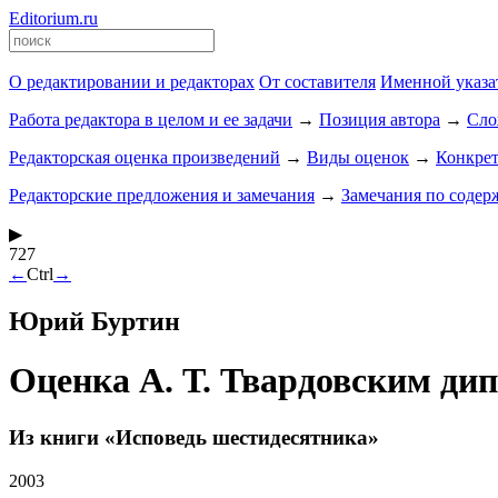
Editorium.ru
О редактировании и редакторах
От составителя
Именной указа
Работа редактора в целом и ее задачи
→
Позиция автора
→
Сло
Редакторская оценка произведений
→
Виды оценок
→
Конкре
Редакторские предложения и замечания
→
Замечания по соде
▶
727
←
Ctrl
→
Юрий Буртин
Оценка А. Т. Твардовским ди
Из книги «Исповедь шестидесятника»
2003