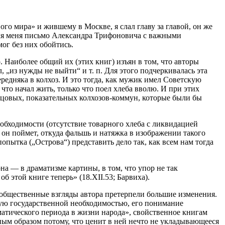
ого мира» и жившему в Москве, я слал главу за главой, он же
 для меня письмо Александра Трифоновича с важными
мог без них обойтись.
 Наиболее общий их (этих книг) изъян в том, что авторы
 „из нужды не выйти“ и т. п. Для этого подчеркивалась эта
ередняка в колхоз. И это тогда, как мужик имел Советскую
о что начал жить, только что поел хлеба вволю. И при этих
цовых, показательных колхозов-коммун, которые были бы
необходимости (отсутствие товарного хлеба с ликвидацией
и он поймет, откуда фальшь и натяжка в изображении такого
пытка („Острова“) представить дело так, как всем нам тогда
на — в драматизме картины, в том, что упор не так
б этой книге теперь» (18.ХII.53; Барвиха).
 общественные взгляды автора претерпели большие изменения.
нную государственной необходимостью, его понимание
матического периода в жизни народа», свойственное книгам
вным образом потому, что ценит в ней нечто не укладывающееся