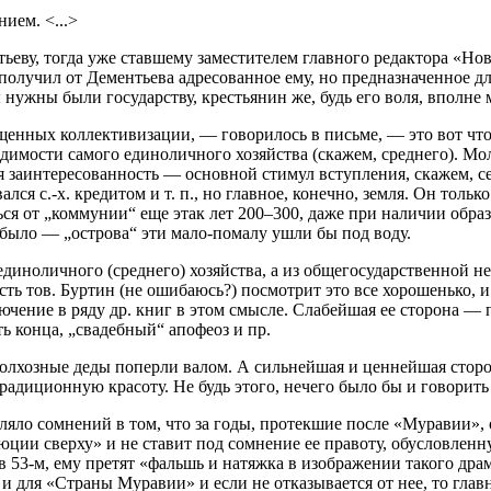
ием. <...>
ьеву, тогда уже ставшему заместителем главного редактора «Нов
я получил от Дементьева адресованное ему, но предназначенное
 нужны были государству, крестьянин же, будь его воля, вполне 
щенных коллективизации, — говорилось в письме, — это вот что.
димости самого единоличного хозяйства (скажем, среднего). Мол,
ая заинтересованность — основной стимул вступления, скажем, с
лся с.-х. кредитом и т. п., но главное, конечно, земля. Он тольк
ься от „коммунии“ еще этак лет
200–300,
даже при наличии образ
 было — „острова“ эти мало-помалу ушли бы под воду.
и единоличного (среднего) хозяйства, а из общегосударственной 
усть тов. Буртин (не ошибаюсь?) посмотрит это все хорошенько, 
чение в ряду др. книг в этом смысле. Слабейшая ее сторона — по
ь конца, „свадебный“ апофеоз и пр.
 колхозные деды поперли валом. А сильнейшая и ценнейшая сторо
адиционную красоту. Не будь этого, нечего было бы и говорить о
ляло сомнений в том, что за годы, протекшие после «Муравии»,
олюции сверху» и не ставит под сомнение ее правоту, обусловле
 в
53-м,
ему претят «фальшь и натяжка в изображении такого дра
 и для «Страны Муравии» и если не отказывается от нее, то гла