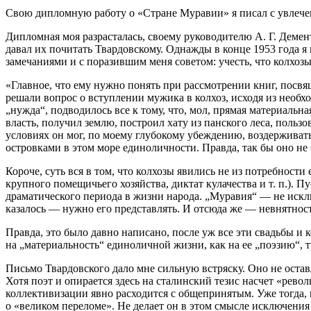
Свою дипломную работу о «Стране Муравии» я писал с увлечен
Дипломная моя разрасталась, своему руководителю А. Г. Демент
давал их почитать Твардовскому. Однажды в конце 1953 года 
замечаниями и с поразившим меня советом: учесть, что колхозы
«Главное, что ему нужно понять при рассмотрении книг, посвя
решали вопрос о вступлении мужика в колхоз, исходя из необхо
„нужда“, подводилось все к тому, что, мол, прямая материальн
власть, получил землю, построил хату из панского леса, пользова
условиях он мог, по моему глубокому убеждению, воздерживат
островками в этом море единоличности. Правда, так бы оно не
Короче, суть вся в том, что колхозы явились не из потребност
крупного помещичьего хозяйства, диктат кулачества и т. п.). П
драматического периода в жизни народа. „Муравия“ — не исклю
казалось — нужно его представлять. И отсюда же — невнятност
Правда, это было давно написано, после уж все эти свадьбы и
на „материальность“ единоличной жизни, как на ее „поэзию“, тр
Письмо Твардовского дало мне сильную встряску. Оно не остав
Хотя поэт и опирается здесь на сталинский тезис насчет «рев
коллективизации явно расходится с общепринятым. Уже тогда,
о «великом переломе». Не делает он в этом смысле исключения