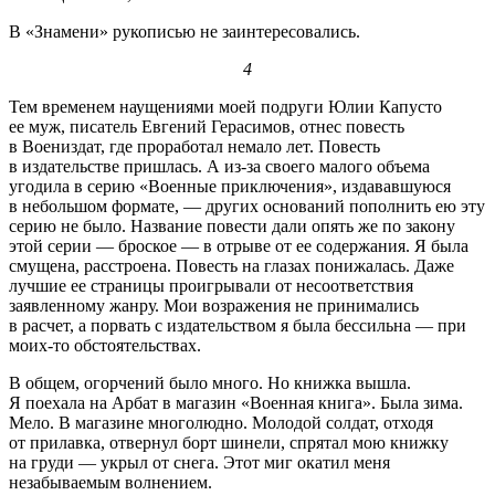
В «Знамени» рукописью не заинтересовались.
4
Тем временем наущениями моей подруги Юлии Капусто
ее муж, писатель Евгений Герасимов, отнес повесть
в Воениздат, где проработал немало лет. Повесть
в издательстве пришлась. А из-за своего малого объема
угодила в серию «Военные приключения», издававшуюся
в небольшом формате, — других оснований пополнить ею эту
серию не было. Название повести дали опять же по закону
этой серии — броское — в отрыве от ее содержания. Я была
смущена, расстроена. Повесть на глазах понижалась. Даже
лучшие ее страницы проигрывали от несоответствия
заявленному жанру. Мои возражения не принимались
в расчет, а порвать с издательством я была бессильна — при
моих-то обстоятельствах.
В общем, огорчений было много. Но книжка вышла.
Я поехала на Арбат в магазин «Военная книга». Была зима.
Мело. В магазине многолюдно. Молодой солдат, отходя
от прилавка, отвернул борт шинели, спрятал мою книжку
на груди — укрыл от снега. Этот миг окатил меня
незабываемым волнением.