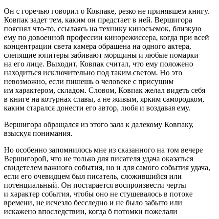
Он с горечью говорил о Ковпаке, резко не принявшем книгу.
Ковпак задет тем, каким он предстает в ней. Вершигора
пояснял что-то, ссылаясь на технику киносъемок, близкую
ему по довоенной профессии кинорежиссера, когда при всей
концентрации света камера обращена на одного актера,
слепящие юпитеры забивают морщины и любые помарки
на его лице. Выходит, Ковпак считал, что ему положено
находиться исключительно под таким светом. Но это
невозможно, если пишешь о человеке с присущим
им характером, складом. Словом, Ковпак желал видеть себя
в книге на котурнах славы, а не живым, ярким самородком,
каким старался донести его автор, любя и воздавая ему.
Вершигора обращался из этого зала к далекому Ковпаку,
взыскуя понимания.
Но особенно запомнилось мне из сказанного на том вечере
Вершигорой, что не только для писателя удача оказаться
свидетелем важного события, но и для самого события удача,
если его очевидцем был писатель, сложившийся или
потенциальный. Он постарается воспроизвести черты
и характер события, чтобы оно не стушевалось в потоке
времени, не исчезло бесследно и не было забыто или
искажено впоследствии, когда б потомки пожелали