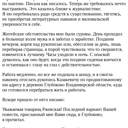
по наитию. Писала как писалось. Теперь же требовалось нечто
выстраивать. Это казалось ближе к журналистике.
Я ею перебивалась ради средств к существованию, тяготясь,
не приобретая литературных навыков и маломальской
уверенности в себе.
Житейские обстоятельства мои были суровы. День проходил
в больнице возле мужа и в заботах о заработке. Поздним
вечером, корпя над рукописью или, обессилив за день, лишь
перебирая страницы, я порой чувствовала: что-то свершится,
изменится к лучшему. Часы уходили в ночь. С опаской
думалось, как оно будет, когда эти поздние сиденья кончатся
и останешься с глазу на глаз с действительностью.
Работа медленно, но все же подошла к концу, и я смогла
наконец отослать рукопись Казакевичу по продиктованному
им адресу в деревню Глубоково Владимирской области, куда
он готовился перебраться жить и работать.
Вскоре пришло от него письмо:
Уважаемая товарищ Ржевская! Последний вариант Вашей
повести, присланный мне Вами сюда, в Глубоково,
я прочитал.