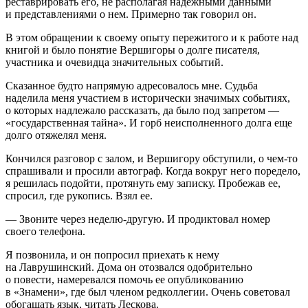
реставрировать его, не располагая надежными данными
и представлениями о нем. Примерно так говорил он.
В этом обращении к своему опыту пережитого и к работе над
книгой и было понятие Вершигоры о долге писателя,
участника и очевидца значительных событий.
Сказанное будто напрямую адресовалось мне. Судьба
наделила меня участием в исторически значимых событиях,
о которых надлежало рассказать, да было под запретом —
«государственная тайна». И горб неисполненного долга еще
долго отяжелял меня.
Кончился разговор с залом, и Вершигору обступили, о чем-то
спрашивали и просили автограф. Когда вокруг него поредело,
я решилась подойти, протянуть ему записку. Пробежав ее,
спросил, где рукопись. Взял ее.
— Звоните через неделю-другую. И продиктовал номер
своего телефона.
Я позвонила, и он попросил приехать к нему
на Лаврушинский. Дома он отозвался одобрительно
о повести, намеревался помочь ее опубликованию
в «Знамени», где был членом редколлегии. Очень советовал
обогащать язык, читать Лескова.