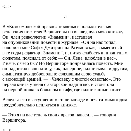
<...>
5
В «Комсомольской правде» появилась положительная
рецензиия писателя Вершигоры на вышедшую мою книжку.
Он, член редколлегии «Знамени», настаивал
на опубликовании повести в журнале. «Он на нас топал, —
говорила мне Софья Дмитриевна Разумовская, знаменитый
в те годы редактор „Знамени“, и, питая слабость к пикантным
сюжетам, поясняла от себя: — Он, Лена, влюблен в вас».
Иначе, с чего бы? Но Вершигоре понравилась повесть. Мне
он надписал свою книгу, как, наверное, надписывал и другим,
симпатизируя добровольно связавшим свою судьбу
с воюющей армией, — «Человеку с чистой совестью». Это
первая книга у меня с авторской надписью, и стоит она
на первой полке в большом шкафу, где надписанные книги.
Вслед за его выступлением стали кое-где в печати мимоходом
неодобрительно цепляться к книжке.
— Это я на вас теперь своих врагов навесил, — говорил
Вершигора.
<...>