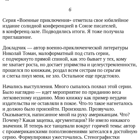
6
Серия «Военные приключения» отметила свое юбилейное
издание солидной конференцией в Союзе писателей,
в конференц-зале. Подводились итоги. Я тоже получила
приглашение.
Докладчик — автор военно-приключенческой литературы
Николай Томан, малоформатный под стать серии,
с подчеркнуто прямой спиной, как это бывает у тех, кому
не хватает роста, но достает упрямства и целеустремленности,
прошелся по книжкам, роздал всем сестрам по серьгам
и слегка пнул меня, не зло. Остальное еще предстояло.
Начались выступления. Много сыпалось похвал этой серии.
Было наглядно — идет мероприятие по приданию веса
легковесному изданию. Мою книжку как пример неудачи
издательства не оставляли в покое. Что-то такое нагнеталось
и должно было произойти. Произошло. Прозвучало.
Оказывается, написанное мной на руку американцам. Что?
Почему? Какая зацепка, аргументация? Не имело никакого
значения. И теперь все танцевали вокруг горячей темы: автор
с проамериканскими поползновениями затесался в достойную
серию. Формулировки ужесточались. Стенографистки