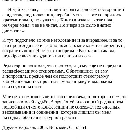
— Нет, отчего же, — вставил твердым голосом посторонний
свидетель, подполковник, перебив меня, — все говорилось
вразумительно, по существу. Книга в издательстве шла
не через меня, я ее не читал. Но вчера все было внятно
донесено...
И тут подоспело во мне негодование и за вчерашнее, и за то,
что происходит сейчас, оно помогло, мне кажется, окрепнуть,
сохранить лицо. Я резко заговорила: «Вот такие, как вы,
недобросовестно судят о книге, не читая ее».
Редактор не понимал, что происходит, ему еще не передали
расшифрованную стенограмму. Обратившись к нему,
я попросила, прежде чем он подготовит стенограмму
к опубликованию, прочитать мою книжку и выложила
ее из сумки на стол.
Мне не запомнилось лицо этого человека, от которого немало
зависело в моей судьбе. А зря. Опубликованный редактором
подробный отчет о конференции не содержал тех опасных
высказываний и обвинений, которые лишили бы меня
на годы любой литературной работы.
Дружба народов. 2005. № 5, май. С.
57–64