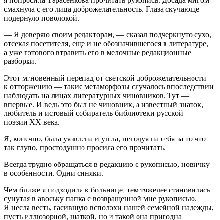
я попросила Тарасенкова прочитать рукопись. Досада мигом
смахнула с его лица доброжелательность. Глаза скучающе
подернуло поволокой.
— Я доверяю своим редакторам, — сказал подчеркнуто сухо,
отсекая посетителя, еще и не обозначившегося в литературе,
а уже готового втравить его в мелочные редакционные
разборки.
Этот мгновенный перепад от светской доброжелательности
к отторжению — такие метаморфозы случалось впоследствии
наблюдать на лицах литературных чиновников. Тут —
впервые. И ведь это был не чиновник, а известный знаток,
любитель и истовый собиратель библиотеки русской
поэзии ХХ века.
Я, конечно, была уязвлена и ушла, негодуя на себя за то что
так глупо, простодушно просила его прочитать.
Всегда трудно обращаться в редакцию с рукописью, новичку
в особенности. Одни синяки.
Чем ближе я подходила к больнице, тем тяжелее становилась
сунутая в авоську папка с возвращенной мне рукописью.
Я несла весть, гасившую всполохи нашей семейной надежды,
пусть иллюзорной, шаткой, но и такой она пригодна