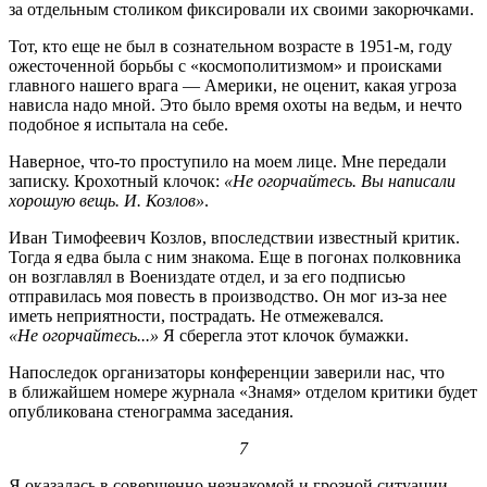
за отдельным столиком фиксировали их своими закорючками.
Тот, кто еще не был в сознательном возрасте в
1951-м,
году
ожесточенной борьбы с «космополитизмом» и происками
главного нашего врага — Америки, не оценит, какая угроза
нависла надо мной. Это было время охоты на ведьм, и нечто
подобное я испытала на себе.
Наверное, что-то проступило на моем лице. Мне передали
записку. Крохотный клочок:
«Не огорчайтесь. Вы написали
хорошую вещь. И. Козлов»
.
Иван Тимофеевич Козлов, впоследствии известный критик.
Тогда я едва была с ним знакома. Еще в погонах полковника
он возглавлял в Воениздате отдел, и за его подписью
отправилась моя повесть в производство. Он мог из-за нее
иметь неприятности, пострадать. Не отмежевался.
«Не огорчайтесь...»
Я сберегла этот клочок бумажки.
Напоследок организаторы конференции заверили нас, что
в ближайшем номере журнала «Знамя» отделом критики будет
опубликована стенограмма заседания.
7
Я оказалась в совершенно незнакомой и грозной ситуации.