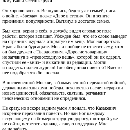
Жму Ваши честные руки.
Он хорошо воевал. Вернувшись, бедствуя с семьей, писал
о войне. «Звезда», позже «Двое в степи». Он в зените
признания, популярности. Вытянул в достаток семью.
Был ясен, верил в себя, в дружбу, видел огромное поле
работы, которое вспашет. Убежден был, что его слово выведет
на страницы журнала открытую им вещь. Мог напороться.
Нравы были бурсацкие. Могли вообще не ответить ему, хотя
он был дружен с Твардовским. «Дорогие товарищи»,
не заглянув в «превосходную вещь», которой он их одарил,
спустили ее «вниз» и выкатили из редакции. Могли
и поддеть: подвел журнал! Где обещанная повесть?! Вместо
нее подобрал что бог послал.
В послевоенной Москве, взбаламученной пережитой войной,
державными запахами победы, неясностью насчет иерархии
новых ценностей, обязательств, святынь, регламент
человеческих отношений не определился.
Не сразу, но вскоре задним умом я поняла, что Казакевич
искренне перехвалил повесть. Но дай Бог каждому
вступающему на безмерно трудную дорогу, с которой уже
не сойти, встретить однажды такую поддержку. Мне
ее не забыть.