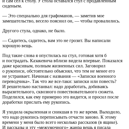
и сам сел к столу. У стола оставался стул с продавленным
сиденьем.
— Это специально для графоманов, — заметив мое
замешательство, весело пояснил он, — чтобы провалились.
Другого стула, однако, не было.
— Садитесь, садитесь, вам это не грозит. Вы написали
хорошую вещь.
Под такие слова я опустилась на стул, готовая хотя б
и пострадать. Казакевича вблизи видела впервые. Показался
даже красивым, полным жизненных сил. Заговорил
о рукописи, обстоятельно объяснял, что тем не менее его
не устраивает. Начиная с названия — «Записки военного
переводчика». Так что же все-таки: записки или повесть?
И решительно настаивал: надо доработать, добиваясь
выразительного, сквозного повествовательного сюжета.
Поделился, как ему примерно это видится, и просил после
доработки прислать ему рукопись.
Я уходила окрыленная и сникшая в то же время. Выходило,
что надо рукопись переписывать отчасти заново. К этому
времени у меня было всего несколько рассказов (в ящике).
И рассказы и эту «межумочного» жанра вещь я писала