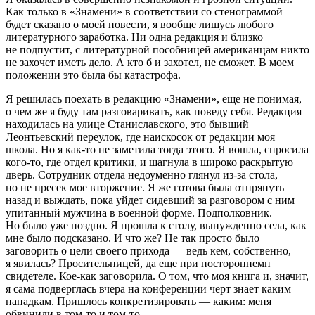
Как только в «Знамени» в соответствии со стенограммой
будет сказано о моей повести, я вообще лишусь любого
литературного заработка. Ни одна редакция и близко
не подпустит, с литературной пособницей американцам никто
не захочет иметь дело. А кто б и захотел, не сможет. В моем
положении это была бы катастрофа.
Я решилась поехать в редакцию «Знамени», еще не понимая,
о чем же я буду там разговаривать, как поведу себя. Редакция
находилась на улице Станиславского, это бывший
Леонтьевский переулок, где наискосок от редакции моя
школа. Но я как-то не заметила тогда этого. Я вошла, спросила
кого-то, где отдел критики, и шагнула в широко раскрытую
дверь. Сотрудник отдела недоуменно глянул из-за стола,
но не пресек мое вторжение. Я же готова была отпрянуть
назад и выждать, пока уйдет сидевший за разговором с ним
упитанный мужчина в военной форме. Подполковник.
Но было уже поздно. Я прошла к столу, вынужденно села, как
мне было подсказано. И что же? Не так просто было
заговорить о цели своего прихода — ведь кем, собственно,
я явилась? Просительницей, да еще при постороннемп
свидетеле. Кое-как заговорила. О том, что моя книга и, значит,
я сама подверглась вчера на конференции черт знает каким
нападкам. Пришлось конкретизировать — каким: меня
обвинили в том-то и том-то.