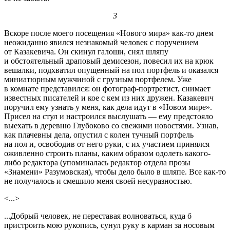
3
Вскоре после моего посещения «Нового мира» как-то днем
неожиданно явился незнакомый человек с поручением
от Казакевича. Он скинул галоши, снял шляпу
и обстоятельный драповый демисезон, повесил их на крюк
вешалки, подхватил опущенный на пол портфель и оказался
миниатюрным мужчиной с грузным портфелем. Уже
в комнате представился: он фотограф-портретист, снимает
известных писателей и кое с кем из них дружен. Казакевич
поручил ему узнать у меня, как дела идут в «Новом мире».
Присел на стул и настроился выслушать — ему предстояло
выехать в деревню Глубоково со свежими новостями. Узнав,
как плачевны дела, опустил с колен тучный портфель
на пол и, освободив от него руки, с их участием принялся
оживленно строить планы, каким образом одолеть какого-
либо редактора (упоминалась редактор отдела прозы
«Знамени» Разумовская), чтобы дело было в шляпе. Все как-то
не получалось и смешило меня своей несуразностью.
<...>
...Добрый человек, не переставая волноваться, куда б
пристроить мою рукопись, сунул руку в карман за носовым