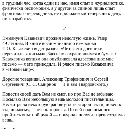
в трудный час, когда один из нас, имея опыт в журналистике,
физически беспомощен, а у другой за спиной лишь опыт
фронтового переводчика, не приложимый теперь ни к делу,
ни к заработку.
2
Эммануил Казакевич прожил недолгую жизнь. Умер
49-летним.
В книге воспоминаний о нем вдова
Г. О. Казакевич ведет раздел: «Читая его дневники,
перечитывая письма». Здесь по сохранившимся в бумагах
Казакевича копиям она опубликовала адресованное мне
письмо — я его приводила. И рядом письмо Казакевича
в «Новый мир»:
Дорогие товарищи, Александр Трифонович и Сергей
Сергеевич! (С. С. Смирнов —
1-й
зам Твардовского.)
Повести своей дать Вам не смог, но про Вас не забываю.
Посылаю Вам небольшую вещь молодой писательницы.
Несмотря на некоторую растянутость второй части, повесть
эта, по-моему, — очень хорошая. По ней надо немного
пройтись опытной рукой — и журнал получит превосходную
вещь...