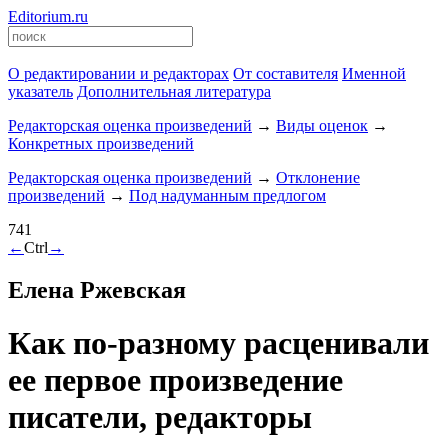
Editorium.ru
О редактировании и редакторах
От составителя
Именной
указатель
Дополнительная литература
Редакторская оценка произведений
→
Виды оценок
→
Конкретных произведений
Редакторская оценка произведений
→
Отклонение
произведений
→
Под надуманным предлогом
741
←
Ctrl
→
Елена Ржевская
Как по-разному расценивали
ее первое произведение
писатели, редакторы