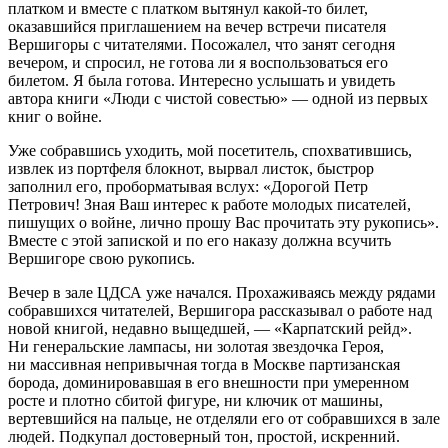
платком и вместе с платком вытянул какой-то билет,
оказавшийся приглашением на вечер встречи писателя
Вершигоры с читателями. Посожалел, что занят сегодня
вечером, и спросил, не готова ли я воспользоваться его
билетом. Я была готова. Интересно услышать и увидеть
автора книги «Люди с чистой совестью» — одной из первых
книг о войне.
Уже собравшись уходить, мой посетитель, спохватившись,
извлек из портфеля блокнот, вырвал листок, быстрор
заполнил его, проборматывая вслух: «Дорогой Петр
Петрович! Зная Ваш интерес к работе молодых писателей,
пишущих о войне, лично прошу Вас прочитать эту рукопись».
Вместе с этой запиской и по его наказу должна всучить
Вершигоре свою рукопись.
Вечер в зале ЦДСА уже начался. Прохаживаясь между рядами
собравшихся читателей, Вершигора рассказывал о работе над
новой книгой, недавно выщедшей, — «Карпатский рейд».
Ни генеральские лампасы, ни золотая звездочка Героя,
ни массивная непривычная тогда в Москве партизанская
борода, доминировавшая в его внешности при умеренном
росте и плотно сбитой фигуре, ни ключик от машины,
вертевшийся на пальце, не отделяли его от собравшихся в зале
людей. Подкупал достоверный тон, простой, искренний.