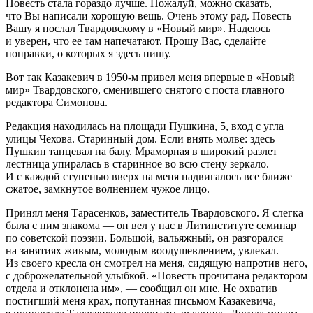
Повесть стала гораздо лучше. Пожалуй, можно сказать,
что Вы написали хорошую вещь. Очень этому рад. Повесть
Вашу я послал Твардовскому в «Новый мир». Надеюсь
и уверен, что ее там напечатают. Прошу Вас, сделайте
поправки, о которых я здесь пишу.
Вот так Казакевич в
1950-м
привел меня впервые в «Новый
мир» Твардовского, сменившего снятого с поста главного
редактора Симонова.
Редакция находилась на площади Пушкина, 5, вход с угла
улицы Чехова. Старинный дом. Если внять молве: здесь
Пушкин танцевал на балу. Мраморная в широкий разлет
лестница упиралась в старинное во всю стену зеркало.
И с каждой ступенью вверх на меня надвигалось все ближе
сжатое, замкнутое волнением чужое лицо.
Принял меня Тарасенков, заместитель Твардовского. Я слегка
была с ним знакома — он вел у нас в Литинституте семинар
по советской поэзии. Большой, вальяжный, он разгорался
на занятиях живым, молодым воодушевлением, увлекал.
Из своего кресла он смотрел на меня, сидящую напротив него,
с доброжелательной улыбкой. «Повесть прочитана редактором
отдела и отклонена им», — сообщил он мне. Не охватив
постигший меня крах, попутанная письмом Казакевича,