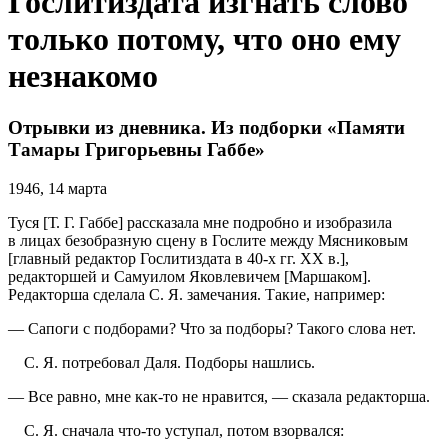
Гослитиздата изгнать слово
только потому, что оно ему
незнакомо
Отрывки из дневника. Из подборки «Памяти
Тамары Григорьевны Габбе»
1946, 14 марта
Туся [Т. Г. Габбе] рассказала мне подробно и изобразила
в лицах безобразную сцену в Гослите между Мясниковым
[главный редактор Гослитиздата в
40-х
гг. ХХ в.],
редакторшей и Самуилом Яковлевичем [Маршаком].
Редакторша сделала С. Я. замечания. Такие, например:
— Сапоги с подборами? Что за подборы? Такого слова нет.
С. Я. потребовал Даля. Подборы нашлись.
— Все равно, мне как-то не нравится, — сказала редакторша.
С. Я. сначала что-то уступал, потом взорвался: