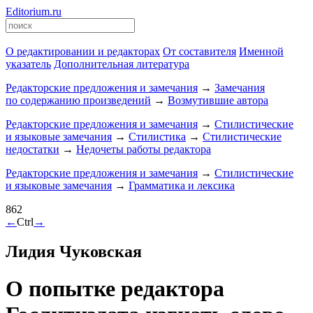
Editorium.ru
О редактировании и редакторах
От составителя
Именной
указатель
Дополнительная литература
Редакторские предложения и замечания
→
Замечания
по содержанию произведений
→
Возмутившие автора
Редакторские предложения и замечания
→
Стилистические
и языковые замечания
→
Стилистика
→
Стилистические
недостатки
→
Недочеты работы редактора
Редакторские предложения и замечания
→
Стилистические
и языковые замечания
→
Грамматика и лексика
862
←
Ctrl
→
Лидия Чуковская
О попытке редактора