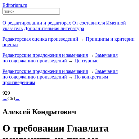
Editorium.ru
О редактировании и редакторах
От составителя
Именной
указатель
Дополнительная литература
Редакторская оценка произведений
→
Принципы и критерии
оценки
Редакторские предложения и замечания
→
Замечания
по содержанию произведений
→
Цензурные
Редакторские предложения и замечания
→
Замечания
по содержанию произведений
→
По конкретным
произведениям
929
←
Ctrl
→
Алексей Кондратович
О требовании Главлита