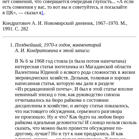
нет сомнений, что совершается очередная глупость... «А если
есть сомнения у вас, то вот вы и советуйтесь, и посылайте
в ЦК», — сказал я
1
.
Кондратович А. И. Новомирский дневник,
1967–1970.
М.,
1991. С. 282
Позднейший,
1970-х
годов, комментарий
А. И. Кондратовича к этой записи:
В № 6 за 1968 год стояла (и была потом напечатана)
интересная статья зоотехника из Магаданской области
Валентины Юдиной о всякого рода сложностях в жизни
звероводческих хозяйств. Дельная, толковая и хорошо
написанная статья, которую мы дали в разделе
«Из редакционной почты». И был в этой статье вполне
невинный эпизод о том, как руководство совхоза
отчитывалось на бюро райкома о состоянии
дисциплины в хозяйстве, и автору статьи показалось,
что настоящего обсуждения, серьезного разговора
не произошло. Ну и что? Как будто на любом бюро
райкома идеальная деловитость! И словцо нельзя скользь
сказать, что можно было провести обсуждение по-
другому, лучше? Но и тут к нам придрались. И как