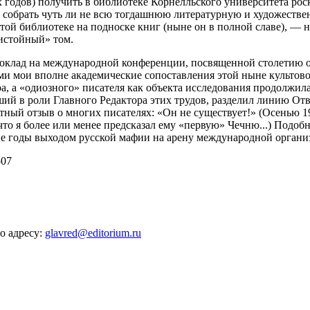
х
годов) получить в библиотеке Корнелльского университета ро
обрать чуть ли не всю тогдашнюю литературную и художестве
этой библиотеке на подноске книг (ныне он в полной славе), 
истойный» том.
оклад на международной конференции, посвященной столетию оч
ми мои вполне академические сопоставления этой ныне культов
 а «одиозного» писателя как объекта исследования продолжилас
й в роли Главного Редактора этих трудов, разделил линию Отв
тный отзыв о многих писателях: «Он не существует!» (Осенью 19
что я более или менее предсказал ему «первую» Чечню...) Подо
е годы выходом русской мафии на арену международной органи
507
о адресу:
glavred@editorium.ru