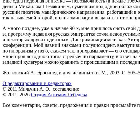
Еще одна подобная виньетка — невозможность (в начале
1980-
деньги Михаилом Шемякиным, сумевшим под одной обложкой с
русский писатель макабрического направления, работавший в 
так называемой второй, волны эмиграции выдавать этот «непр
А много позднее, уже в начале
90-х,
мне пришлось снять свой д
за программу недавняя русская эмигрантка сочла недопустимы
и некоторых других одиозным. Дискриминация меня как Автора,
конференции. Мой давний знакомец-полудиссидент, выступивши
но плюрализм у него, скажем так, прихрамывает — его стандар
мной прошлогоднюю тогда стрельбу по парламенту, в ответ на 
западной культуры можно сравнить с происшедшим в последни
Жолковский А. Эросипед и другие виньетки. М., 2003. С.
505–
О редактировании и редакторах
© 2011 Мильчин А. Э., составление
© 2011–2026
Студия Артемия Лебедева
Все комментарии, советы, предложения и правки присылайте п