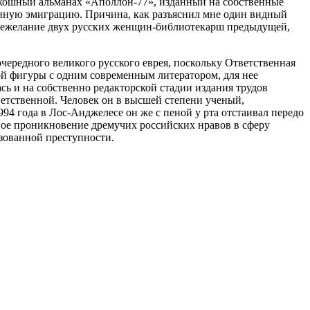
скошный альманах «Аполлон-77», изданный на собственные
нную эмиграцию. Причина, как разъяснил мне один видный
— нежелание двух русских женщин-библиотекарш предыдущей,
ередного великого русского еврея, поскольку Ответственная
ой фигуры с одним современным литератором, для нее
ь и на собственно редакторской стадии издания трудов
етственной. Человек он в высшей степени ученый,
94 года в Лос-Анджелесе он же с пеной у рта отстаивал передо
бное проникновение дремучих российских нравов в сферу
зованной преступности.