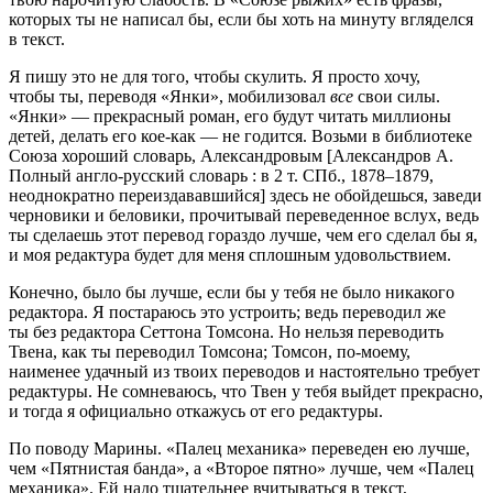
которых ты не написал бы, если бы хоть на минуту вгляделся
в текст.
Я пишу это не для того, чтобы скулить. Я просто хочу,
чтобы ты, переводя «Янки», мобилизовал
все
свои силы.
«Янки» — прекрасный роман, его будут читать миллионы
детей, делать его кое-как — не годится. Возьми в библиотеке
Союза хороший словарь, Александровым [Александров А.
Полный англо-русский словарь : в 2 т. СПб.,
1878–1879,
неоднократно переиздававшийся] здесь не обойдешься, заведи
черновики и беловики, прочитывай переведенное вслух, ведь
ты сделаешь этот перевод гораздо лучше, чем его сделал бы я,
и моя редактура будет для меня сплошным удовольствием.
Конечно, было бы лучше, если бы у тебя не было никакого
редактора. Я постараюсь это устроить; ведь переводил же
ты без редактора Сеттона Томсона. Но нельзя переводить
Твена, как ты переводил Томсона; Томсон, по-моему,
наименее удачный из твоих переводов и настоятельно требует
редактуры. Не сомневаюсь, что Твен у тебя выйдет прекрасно,
и тогда я официально откажусь от его редактуры.
По поводу Марины. «Палец механика» переведен ею лучше,
чем «Пятнистая банда», а «Второе пятно» лучше, чем «Палец
механика». Ей надо тщательнее вчитываться в текст,