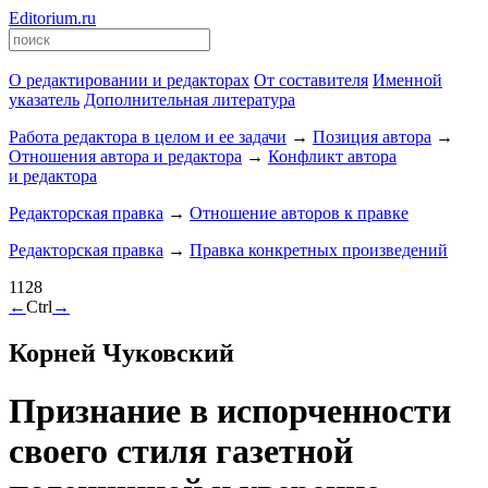
Editorium.ru
О редактировании и редакторах
От составителя
Именной
указатель
Дополнительная литература
Работа редактора в целом и ее задачи
→
Позиция автора
→
Отношения автора и редактора
→
Конфликт автора
и редактора
Редакторская правка
→
Отношение авторов к правке
Редакторская правка
→
Правка конкретных произведений
1128
←
Ctrl
→
Корней Чуковский
Признание в испорченности
своего стиля газетной