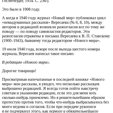
Гослитиздат, 1954. С. 236/).
Это было в 1908 году.
А когда в 1940 году журнал «Новый мир» публиковал цикл
«невыдуманных рассказов» Вересаева (№ 6, 8, 10), между
автором и редакцией возникли разногласия все по тому же
поводу — по поводу самовластия редакторов. Эти
разногласия отражены в письмах Вересаева к В. П. Ставскому
(1900–1943),
бывшему тогда редактором «Нового мира».
19 июля 1940 года, вскоре после выхода шестого номера
журнала, Вересаев написал такое письмо:
В редакцию «Нового мира».
Дорогие товарищи!
Просматривая напечатанные в последней книжке «Нового
мира» мои рассказы, я увидел, что несколько рассказцев
выброшено редакцией. Я всегда готов пойти навстречу
советам и указаниям редакции, если это для меня хоть
сколько-нибудь приемлемо. Но я решительнейшим образом
протестую против того, чтобы что-нибудь выбрасывалось без
моего ведома и согласия. Если при передаче рукописи
я не подчеркнул этого, как
первого и обязательнейшего