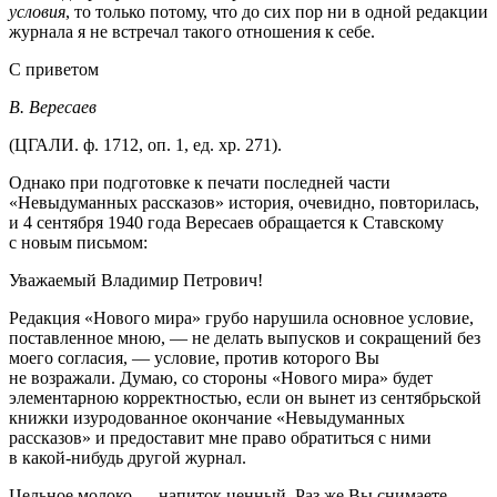
условия
, то только потому, что до сих пор ни в одной редакции
журнала я не встречал такого отношения к себе.
С приветом
В. Вересаев
(ЦГАЛИ. ф. 1712, оп. 1, ед. хр. 271).
Однако при подготовке к печати последней части
«Невыдуманных рассказов» история, очевидно, повторилась,
и 4 сентября 1940 года Вересаев обращается к Ставскому
с новым письмом:
Уважаемый Владимир Петрович!
Редакция «Нового мира» грубо нарушила основное условие,
поставленное мною, — не делать выпусков и сокращений без
моего согласия, — условие, против которого Вы
не возражали. Думаю, со стороны «Нового мира» будет
элементарною корректностью, если он вынет из сентябрьской
книжки изуродованное окончание «Невыдуманных
рассказов» и предоставит мне право обратиться с ними
в какой-нибудь другой журнал.
Цельное молоко — напиток ценный. Раз же Вы снимаете