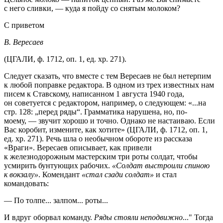
с него сливки, — куда я пойду со снятым молоком?
С приветом
В. Вересаев
(ЦГАЛИ, ф. 1712, оп. 1, ед. хр. 271).
Следует сказать, что вместе с тем Вересаев не был нетерпим
к любой поправке редактора. В одном из трех известных нам
писем к Ставскому, написанном 1 августа 1940 года,
он советуется с редактором, например, о следующем: «...на
стр. 128: „перед ряды“. Грамматика нарушена, но, по-
моему, — звучит хорошо и точно. Однако не настаиваю. Если
Вас коробит, измените, как хотите» (ЦГАЛИ, ф. 1712, оп. 1,
ед. хр. 271). Речь шла о необычном обороте из рассказа
«Враги». Вересаев описывает, как привели
к железнодорожным мастерским три роты солдат, чтобы
усмирить бунтующих рабочих.
«Солдат выстроили спиною
к вокзалу»
. Комендант
«стал сзади солдат»
и стал
командовать:
— По толпе... залпом... роты...
И вдруг оборвал команду.
Ряды стояли неподвижно
..." Тогда