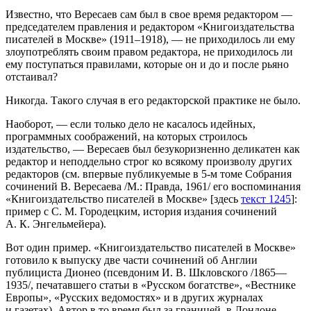
Известно, что Вересаев сам был в свое время редактором —
председателем правления и редактором «Книгоиздательства
писателей в Москве»
(1911–1918), —
не приходилось ли ему
злоупотреблять своим правом редактора, не приходилось ли
ему поступаться правилами, которые он и до и после рьяно
отстаивал?
Никогда. Такого случая в его редакторской практике не было.
Наоборот, — если только дело не касалось идейных,
программных соображений, на которых строилось
издательство, — Вересаев был безукоризненно деликатен как
редактор и неподдельно строг ко всякому произволу других
редакторов (см. впервые публикуемые в
5-м
томе Собрания
сочинений В. Вересаева /М.: Правда, 1961/ его воспоминания
«Книгоиздательство писателей в Москве» [здесь
текст 1245
]:
пример с С. М. Городецким, история издания сочинений
А. К. Энгельмейера).
Вот один пример. «Книгоиздательство писателей в Москве»
готовило к выпуску две части сочинений об Англии
публициста Дионео (псевдоним И. В. Шкловского /1865—
1935/, печатавшего статьи в «Русском богатстве», «Вестнике
Европы», «Русских ведомостях» и в других журналах
и газетах). Автор в то время был за границей, в Лондоне.