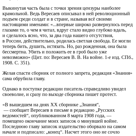
Выкинутая часть была с точки зрения цензуры наиболее
крамольной. Ведь Вересаев описывал в ней революционный
подъем среди солдат и в стране, называя всё своими
настоящими именами: «...впервые широко развернулось перед
глазами то, о чем я читал, вдруг стало видно глубоко вдаль,
и сделалось ясно, что, за два года нашего отсутствия,
в России, действительно, родилась светлая свобода. Ее могли
теперь бить, душить, истязать. Но, раз рожденная, она была
бессмертна. Убить и положить ее в гроб было уже
невозможно» (Цит. по: Вересаев В. В. На войне.
1-е
изд. СПб.,
1908. С. 351).
Желая спасти сборник от полного запрета, редакция «Знания»
сама обрубила главу.
Однако в поступке редакции писатель справедливо увидел
своеволие, и сразу по выходе сборника пишет протест.
«В вышедшем на днях ХХ сборнике „Знания“,
— сообщает Вересаев в письме в редакцию „Русских
ведомостей“, опубликованном 8 марта 1908 года, —
помещено окончание моих записок о минувшей войне.
Последнюю главу записок издательство оборвало на самом
начале и подписало: „конец“. Насчет этого оно не сочло