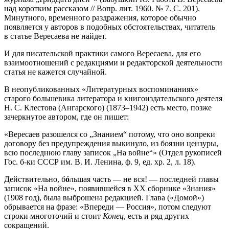
над коротким рассказом // Вопр. лит. 1960. № 7. С. 201).
Минутного, временного раздражения, которое обычно
появляется у авторов в подобных обстоятельствах, читатель
в статье Вересаева не найдет.
И для писательской практики самого Вересаева, для его
взаимоотношений с редакциями и редакторской деятельности
статья не кажется случайной.
В неопубликованных «Литературных воспоминаниях»
старого большевика литератора и книгоиздательского деятеля
Н. С. Клестова (Ангарского)
(1873–1942)
есть место, позже
зачеркнутое автором, где он пишет:
«Вересаев разошелся со „Знанием“ потому, что оно вопреки
договору без предупреждения выкинуло, из боязни цензуры,
всю последнюю главу записок „На войне“» (Отдел рукописей
Гос. б-ки СССР им. В. И. Ленина, ф. 9, ед. хр. 2, л. 18).
Действительно, б
ó
льшая часть — не вся! — последней главы
записок «На войне», появившейся в ХХ сборнике «Знания»
(1908 год), была выброшена редакцией. Глава («Домой»)
обрывается на фразе: «Впереди — Россия», потом следуют
строки многоточий и стоит
Конец
, есть и ряд других
сокращений.