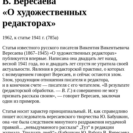
В. Вересаева
«О художественных
редакторах»
1962, к статье 1941 г. (785а)
Статья известного русского писателя Викентия Викентьевича
Вересаева
(1867–1945)
«О художественных редакторах»
публикуется впервые. Написана она двадцать лет назад,
весной 1941 года, но и двадцать лет спустя не утратила своей
актуальности. Явления в редакторской практике, о которых
с возмущением говорит Вересаев, и сейчас остаются злом.
Злом, уродующим отношения писателя и редактора,
и в конечном счете — писателя с его читателем. «В результате
(редакторской обработки. —
В. Г.
) я совершенно не могу
признать рассказа своим», — говорит Вересаев, заключая
один из примеров.
Статья носит характер принципиальный. И, как справедливо
пишет исследователь вересаевского творчества Ю. Бабушкин,
она «не была следствием минутного раздражения неудачной
правкой... „невыдуманного рассказа“ „Туз“ в редакции
журнала „Тридцать дней“» (Бабушкин Ю. Работа В. Вересаева