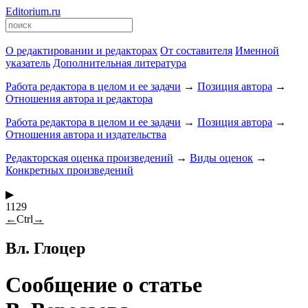
Editorium.ru
О редактировании и редакторах
От составителя
Именной
указатель
Дополнительная литература
Работа редактора в целом и ее задачи
→
Позиция автора
→
Отношения автора и редактора
Работа редактора в целом и ее задачи
→
Позиция автора
→
Отношения автора и издательства
Редакторская оценка произведений
→
Виды оценок
→
Конкретных произведений
▶
1129
←
Ctrl
→
Вл. Глоцер
Сообщение о статье