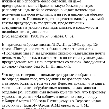
нужным ни испросить моего согласия, ни даже
предуведомить меня. Право на такую бесконтрольную
расправу отнюдь не было оговорено издательством при
получении им моей рукописи, и на это я никоим бы образом
не согласился. Позвольте через посредство вашей уважаемой
газеты предупредить товарищей, продолжающих
сотрудничать в упомянутом издательстве, о возможности
подобных неожиданностей»
(Рус. ведомости. 1908. № 57. 8 марта. С. 5).
В черновом наброске письма /ЦГАЛИ, ф. 1041, ед. хр. 15/
фраза «Последнюю главу...» была сначала записана так:
«Последняя глава г. заведующим фирмою издательства почти
целиком выброшена, и насчет этого он не счел нужным даже
предуведомить меня или встретиться со мною». Заведующим
фирмою «Знания» был К. П. Пятницкий.
Что верно, то верно — никакие цензурные соображения
не оправдывали того, что редакция не договорилась
с автором. Кстати, в том же году Вересаев доказал, что книга
могла пойти и не с обрубленным концом, издав записки
отдельно (М. Горький был немало удивлен тем, что Вересаеву
удалось выпустить «На войне», и писал по этому поводу
с Капри 6 марта 1908 года Пятницкому: «А Вересаев издал
свою книгу? Браво!» /Архив А.М.Горького. Т. 4. М.: