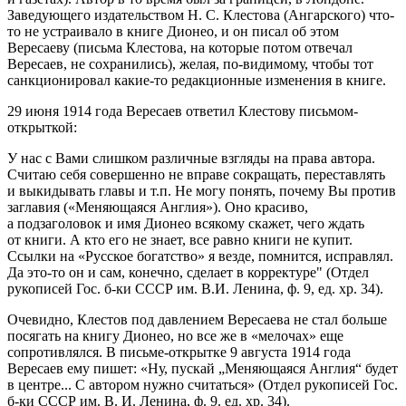
Заведующего издательством Н. С. Клестова (Ангарского) что-
то не устраивало в книге Дионео, и он писал об этом
Вересаеву (письма Клестова, на которые потом отвечал
Вересаев, не сохранились), желая, по-видимому, чтобы тот
санкционировал какие-то редакционные изменения в книге.
29 июня 1914 года Вересаев ответил Клестову письмом-
открыткой:
У нас с Вами слишком различные взгляды на права автора.
Считаю себя совершенно не вправе сокращать, переставлять
и выкидывать главы и т.п. Не могу понять, почему Вы против
заглавия («Меняющаяся Англия»). Оно красиво,
а подзаголовок и имя Дионео всякому скажет, чего ждать
от книги. А кто его не знает, все равно книги не купит.
Ссылки на «Русское богатство» я везде, помнится, исправлял.
Да это-то он и сам, конечно, сделает в корректуре" (Отдел
рукописей Гос. б-ки СССР им. В.И. Ленина, ф. 9, ед. хр. 34).
Очевидно, Клестов под давлением Вересаева не стал больше
посягать на книгу Дионео, но все же в «мелочах» еще
сопротивлялся. В письме-открытке 9 августа 1914 года
Вересаев ему пишет: «Ну, пускай „Меняющаяся Англия“ будет
в центре... С автором нужно считаться» (Отдел рукописей Гос.
б-ки СССР им. В. И. Ленина, ф. 9. ед. хр. 34).