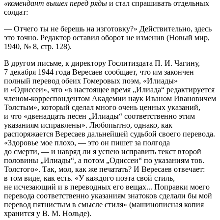
«комендант вышел перед ряды
и стал спрашивать отдельных
солдат:
— Отчего ты не берешь на изготовку?» Действительно, здесь
это точно. Редактор оставил оборот не изменив (Новый мир,
1940, № 8, стр. 128).
В другом письме, к директору Гослитиздата П. И. Чагину,
7 декабря 1944 года Вересаев сообщает, что им закончен
полный перевод обеих Гомеровых поэм, «Илиады»
и «Одиссеи», что «в настоящее время „Илиада“ редактируется
членом-корреспондентом Академии наук Иваном Ивановичем
Толстым», который сделал много очень ценных указаний,
и что «двенадцать песен „Илиады“ соответственно этим
указаниям исправлены». Любопытно, однако, как
распоряжается Вересаев дальнейшей судьбой своего перевода.
«Здоровье мое плохо, — это он пишет за полгода
до смерти, — и навряд ли я успею исправить текст второй
половины „Илиады“, а потом „Одиссеи“ по указаниям тов.
Толстого». Так, мол, как же печатать? И Вересаев отвечает:
в том виде, как есть. «У каждого поэта свой стиль,
не исчезающий и в переводных его вещах... Поправки моего
перевода соответственно указаниям знатоков сделали бы мой
перевод пятнистым в смысле стиля» (машинописная копия
хранится у В. М. Нольде).