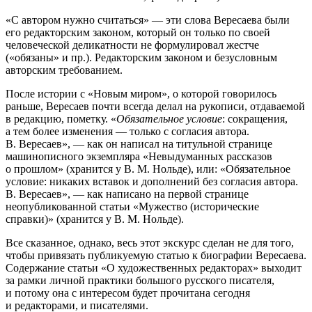
«С автором нужно считаться» — эти слова Вересаева были
его редакторским законом, который он только по своей
человеческой деликатности не формулировал жестче
(«обязаны» и пр.). Редакторским законом и безусловным
авторским требованием.
После истории с «Новым миром», о которой говорилось
раньше, Вересаев почти всегда делал на рукописи, отдаваемой
в редакцию, пометку. «
Обязательное условие
: сокращения,
а тем более изменения — только с согласия автора.
В. Вересаев», — как он написал на титульной странице
машинописного экземпляра «Невыдуманных рассказов
о прошлом» (хранится у В. М. Нольде), или: «Обязательное
условие: никаких вставок и дополнений без согласия автора.
В. Вересаев», — как написано на первой странице
неопубликованной статьи «Мужество (исторические
справки)» (хранится у В. М. Нольде).
Все сказанное, однако, весь этот экскурс сделан не для того,
чтобы привязать публикуемую статью к биографии Вересаева.
Содержание статьи «О художественных редакторах» выходит
за рамки личной практики большого русского писателя,
и потому она с интересом будет прочитана сегодня
и редакторами, и писателями.