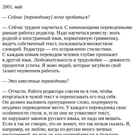
2001, май
— Сейчас [переводчику] легче пробиться?
— Сейчас труднее научиться. С начинающими переводчиками
раньше работал редактор. Надо научиться ремеслу: знать
родной и иностранный язык, нормативную грамматику,
видеть собственный текст, пользоваться множеством
словарей. Редактура — это исправление стилистики.
С каждым новым переводом человек глубже проникает
в другой язык. Любознательность и трудолюбие — девяносто
процентов успеха. Я знаю людей, которые загубили свой
талант неумением работать.
— Это известные переводчики?
— Отчасти. Работа редактора совсем не в том, чтобы
вторгаться в чужой текст и переписывать его под себя.
Он должен выловить пропущенное слово, подчеркнуть
неудачно переведенное место. У каждого переводчика свои
особенности стиля, и, если они не утяжеляют текст,
не нарушают законов русского языка, не надо им мешать.
Если я так не говорю, это не значит, что так нельзя сказать. Я,
например, не люблю, когда по-русски много личных
местоимений, но есть те, кто употребляет их в большом