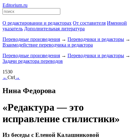
Editorium.ru
О редактировании и редакторах
От составителя
Именной
указатель
Дополнительная литература
Переводные произведения
→
Переводчики и редакторы
→
Взаимодействие переводчика и редактора
Переводные произведения
→
Переводчики и редакторы
→
Задачи редактора переводов
1530
←
Ctrl
→
Нина Федорова
«Редактура — это
исправление стилистики»
Из беседы с Еленой Калашниковой