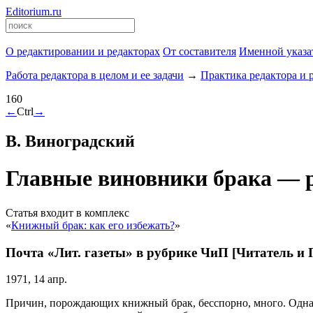
Editorium.ru
О редактировании и редакторах
От составителя
Именной указа
Работа редактора в целом и ее задачи
→
Практика редактора и 
160
←
Ctrl
→
В. Виноградский
Главные виновники брака — 
Статья входит в комплекс
«
Книжный брак: как его избежать?
»
Почта «Лит. газеты» в рубрике ЧиП [Читатель и 
1971, 14 апр.
Причин, порождающих книжный брак, бесспорно, много. Однак