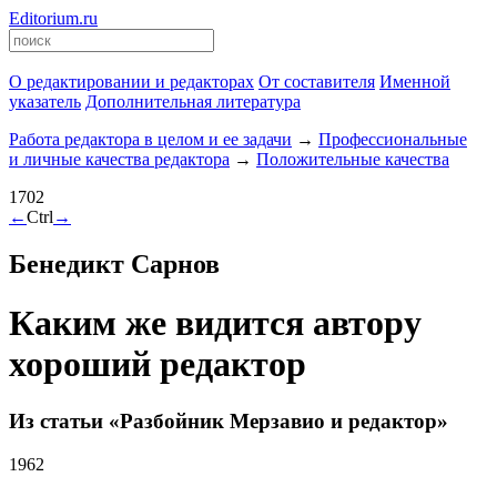
Editorium.ru
О редактировании и редакторах
От составителя
Именной
указатель
Дополнительная литература
Работа редактора в целом и ее задачи
→
Профессиональные
и личные качества редактора
→
Положительные качества
1702
←
Ctrl
→
Бенедикт Сарнов
Каким же видится автору
хороший редактор
Из статьи «Разбойник Мерзавио и редактор»
1962