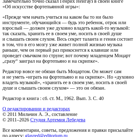
Замечательно точно сказал Генрих Нейгауз в своей книге
«Об искусстве фортепьянной игры»:
«Прежде чем начать учиться на каком бы то ни было
инструменте, обучающийся — будь это ребенок, отрок или
взрослый — должен уже духовно владеть какой-то музыкой:
так сказать, хранить ее в своем уме, носить в своей душе
и слышать своим слухом. Весь секрет таланта и гения состоит
в том, что в его мозгу уже живет полной жизнью музыка
раньше, чем он первый раз прикоснется к клавише или
проведет смычком по струне; вот почему младенцем Моцарт
„сразу“ заиграл на фортепьяно и на скрипке».
Редактор вовсе не обязан быть Моцартом. Он может сам
и не уметь «играть на фортепьяно и на скрипке». Но «духовно
владеть музыкой», «хранить ее в своем уме, носить в своей
душе и слышать своим слухом» — это он обязан.
Редактор и книга : сб. ст. М., 1962. Вып. 3. С. 40
О редактировании и редакторах
© 2011 Мильчин А. Э., составление
© 2011–2026
Студия Артемия Лебедева
Все комментарии, советы, предложения и правки присылайте
по адресу:
glavred@editorium.ru