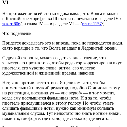
VI
На протяжении всей статьи я доказывал, что Волга впадает
в Каспийское море [глава III статьи напечатана в разделе IV /
текст 606
/, а глава IV — в разделе VI — /
текст 1157
/] .
Что поделаешь!
Придется доказывать это и впредь, пока не переведутся люди,
свято верящие в то, что Волга впадает в Ледовитый океан.
С другой стороны, может создаться впечатление, что
я выступаю против того, чтобы редактор корректировал вкус
писателя, его чувство слова, ритма, его чувство
художественной и жизненной правды, наконец.
Нет, я не против всего этого. Я целиком за то, чтобы
внимательный и чуткий редактор, подобно Станиславскому
на репетиции, воскликнул — «не верю!» — в тот момент,
когда ему послышится фальшивая нота. И я за то, чтобы
писатель прислушивался к этому голосу. Но чтобы уметь
слышать фальшивые ноты, нужно как минимум обладать
музыкальным слухом. Тут недостаточно знать нотные знаки,
помнить, где форте, где пьяно, где стаккато, где легато...