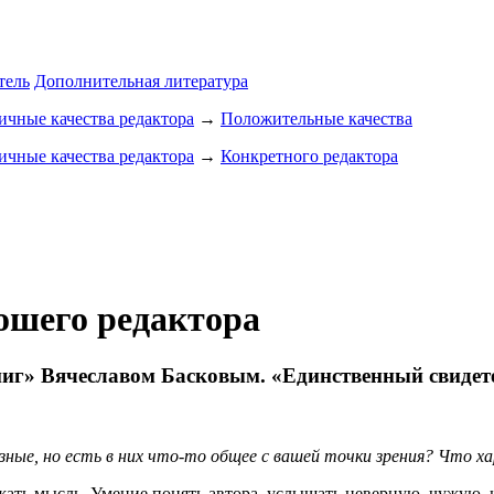
тель
Дополнительная литература
чные качества редактора
→
Положительные качества
чные качества редактора
→
Конкретного редактора
рошего редактора
ниг» Вячеславом Басковым. «Единственный свидет
разные, но есть в них что-то общее с вашей точки зрения? Что 
жать мысль. Умение понять автора, услышать неверную, чужую, н