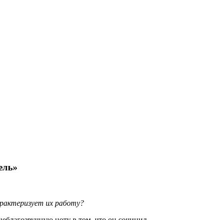
ель»
характеризует их работу?
еблагозвучную ноту в том, что он сочинил .