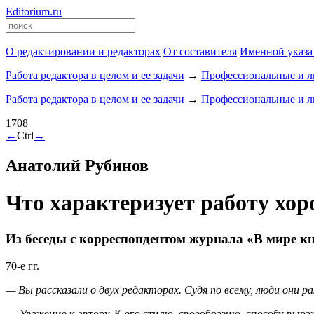
Editorium.ru
О редактировании и редакторах
От составителя
Именной указа
Работа редактора в целом и ее задачи
→
Профессиональные и ли
Работа редактора в целом и ее задачи
→
Профессиональные и ли
1708
←
Ctrl
→
Анатолий Рубинов
Что характеризует работу хо
Из беседы с корреспондентом журнала «В мире к
70-е
гг.
— Вы рассказали о двух редакторах. Судя по всему, люди они 
— Уважение к автору. К его стилю, своеобразию, способу выра