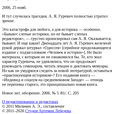
2006, 25 нояб.
И тут случилась трагедия. А. Я. Гуревич полностью утратил
зрение.
Это катастрофа для любого, а для историка — особенно.
«Бывают слепые историки, но не бывает слепых
редакторов», — грустно иронизировал сам А. Я. Оказывается,
бывают. И еще какие! Двенадцать лет А. Я. Гуревич железной
рукой держал штурвал «Одиссея» [серийное продолжающееся
издание с подзаголовком «Человек в истории»]. Не было
материала, с которым он не ознакомился бы. Те, кто знал
характер Гуревича, не удивлялись, что он продолжает
руководить семинаром, читать лекции и диктовать мемуары.
Но как он умудрялся следить за новой литературой, оставаться
«практикующим историком»? Его недавняя книга —
«Индивид и социум на средневековом Западе» — отнюдь
не перепевы старого, это принципиально новая книга.
Новое лит. обозрение. 2006. № 5 /81/. С. 205
О редактировании и редакторах
© 2011 Мильчин А. Э., составление
© 2011–2026
Студия Артемия Лебедева