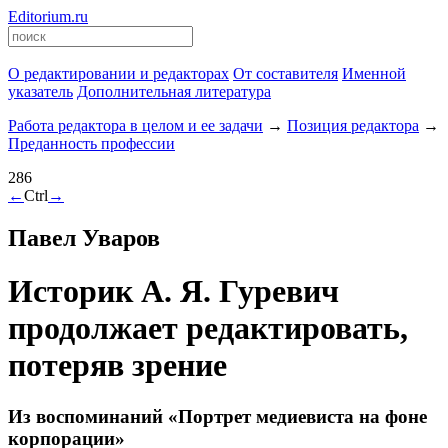
Editorium.ru
О редактировании и редакторах
От составителя
Именной
указатель
Дополнительная литература
Работа редактора в целом и ее задачи
→
Позиция редактора
→
Преданность профессии
286
←
Ctrl
→
Павел Уваров
Историк А. Я. Гуревич
продолжает редактировать,
потеряв зрение
Из воспоминаний «Портрет медиевиста на фоне
корпорации»