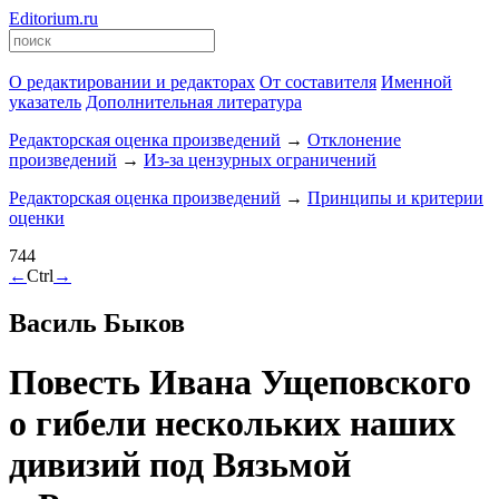
Editorium.ru
О редактировании и редакторах
От составителя
Именной
указатель
Дополнительная литература
Редакторская оценка произведений
→
Отклонение
произведений
→
Из-за цензурных ограничений
Редакторская оценка произведений
→
Принципы и критерии
оценки
744
←
Ctrl
→
Василь Быков
Повесть Ивана Ущеповского
о гибели нескольких наших
дивизий под Вязьмой