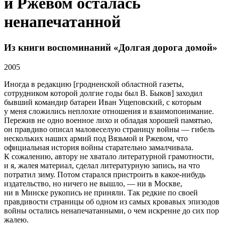
и Ржевом осталась
ненапечатанной
Из книги воспоминаний «Долгая дорога домой»
2005
Иногда в редакцию [гродненской областной газеты,
сотрудником которой долгие годы был В. Быков] заходил
бывший командир батареи Иван Ущеповский, с которым
у меня сложились неплохие отношения и взаимопонимание.
Пережив не одно военное лихо и обладая хорошей памятью,
он правдиво описал маловеселую страницу войны — гибель
нескольких наших армий под Вязьмой и Ржевом, что
официальная история войны старательно замалчивала.
К сожалению, автору не хватало литературной грамотности,
и я, жалея материал, сделал литературную запись, на что
потратил зиму. Потом старался пристроить в какое-нибудь
издательство, но ничего не вышло, — ни в Москве,
ни в Минске рукопись не приняли. Так редкие по своей
правдивости страницы об одном из самых кровавых эпизодов
войны остались ненапечатанными, о чем искренне до сих пор
жалею.