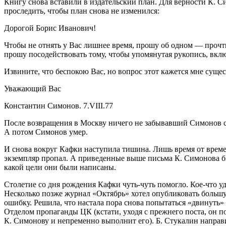
Книгу снова вставили в издательский план. Для верности К. 
проследить, чтобы план снова не изменился:
Дорогой Борис Иванович!
Чтобы не отнять у Вас лишнее время, прошу об одном — прочт
прошу посодействовать тому, чтобы упомянутая рукопись, вклю
Извините, что беспокою Вас, но вопрос этот кажется мне суще
Уважающий Вас
Константин Симонов. 7.VIII.77
После возвращения в Москву ничего не забывавший Симонов сп
А потом Симонов умер.
И снова вокруг Кафки наступила тишина. Лишь время от времен
экземпляр пропал. А приведенные выше письма К. Симонова б
какой цели они были написаны.
Столетие со дня рождения Кафки чуть-чуть помогло. Кое-что у
Несколько позже журнал «Октябрь» хотел опубликовать большу
ошибку. Решила, что настала пора снова попытаться «двинуть
Отделом пропаганды ЦК (кстати, уходя с прежнего поста, он 
К. Симонову и непременно выполнит его). Б. Стукалин направи