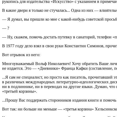
рукопись для издательства «Искусство» с указанием в примечан
В какие двери я только не стучалась... Одна из них — влиятел
— Я думал, вы пришли ко мне с какой-нибудь советской просьб
— ?
— Ну, скажем, помочь достать путевку в санаторий, телефон «про
В 1977 году дело взял в свои руки Константин Симонов, проч
Вот отрывок из него:
Многоуважаемый Вольф Николаевич! Хочу обратить Ваше личное 
не издается. Это — «Дневники» Франца Кафки (составление, п
...Я сам не специалист, но просто как писатель, прочитавший 
в различных международных литературно-идеологических диску
ни в подлиннике, ни в переводах на другие языки. Думаю, чт
«третьей корзины».
...Прошу Вас поддержать сторонников издания книги и помочь в
Вот так: ни больше ни меньше — «третья корзина» Хельсинкск