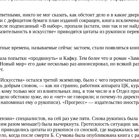
тветными, никто не мог сказать, как обстоит дело и в какие две
вязи с дефицитом бумаги план изданий сокращен, книга исключена
исле подписанный «В набор», пропали (кстати, они так и не най
разительность в искусстве» приводятся цитаты из рукописи пер
тные времена, называемые сейчас застоем, стали появляться кни
ала попытки «продвинуть» и Кафку. Тем более что и роман «Зам
 «Новый мир» его даже несколько раз аннонсировал, но всякий р
т.
«Искусства» остался третий экземпляр, было с чего перепечатыв
есь добрым словом, — как ни странно, работник аппарата ЦК, 
ь кому только мог из влиятельных лиц, в том числе и в Отдел п
 дело обстояло хуже, но и «нет» не говорили; и почему-то дире
 напоминал ему о рукописи). «Прогресс» — издательство иностр
цензии» специалистов, на сей раз уже пяти. Снова рукопись была
ним разом меньше!) была вычеркнута. Гротескность ситуации зак
) приводились цитаты из рукописи со сноской, где выражалась м
ло, когда после смерти Б. Сучкова была опубликована книга с р