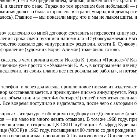
чковым, с его же предисловием, видимо, должен был «закрыть тем
, и хватит его с нас. Тираж по тем временам был небольшой — 
львиная доля его была отправлена в страны «народной демократи
алось). Главное — мы показали миру, что и мы не лыком шиты, 
тво» заключило со мной договор: составить и перевести книгу и
тупления срока сдачи рукописи напомнило «Глубокоуважаемой Е
тельство заказало две «внутренние» рецензии, кстати Б. Сучкову 
 Оформление (художник Борис Алимов) тоже было готово.
сказать, в чем причина ареста Иозефа К. (роман «Процесс»)? Как
ащенное уже просто к «Уважаемой Е. А.», в котором меня извещ
ключить из своих планов все непрофильные работы», и потому 
 телефон, и через два месяца пришло новое письмо из издательст
овор восстанавливается, а предыдущее письмо аннулируется. Рец
ить объем книги за счет
4-х
(четырех!) статей именитых специал
 Все вовремя поступило в издательство, после чего с авторами
Вопросах литературы» обширную подборку из «Дневников» (для 
в — ни мало ни много девять отзывов). В том же 1968 году, при
«свершился», и секретарь ЦК СЕПГ публицист Альфред Курелла (
ице (ЧССР) в 1963 году, посвященная
80-летию
со дня рождения
дного ревизионизма, породившей Пражскую весну. Определение