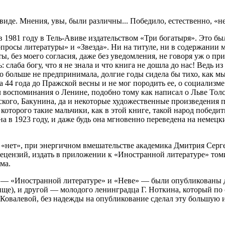
де. Мнения, увы, были различны... Победило, естественно, «не
в 1981 году в Тель-Авиве издательством «Три богатыря». Это б
просы литературы» и «Звезда». Ни на титуле, ни в содержании 
ы, без моего согласия, даже без уведомления, не говоря уж о пр
 слаба богу, что я не знала и что книга не дошла до нас! Ведь из
го больше не предпринимала, долгие годы сидела бы тихо, как м
а 44 года до Пражской весны и не мог породить ее, о социализм
л воспоминания о Ленине, подобно тому как написал о Льве Толс
ского, Бакунина, да и некоторые художественные произведения п
торого такие мальчики, как в этой книге, такой народ победить 
а в 1923 году, и даже будь она мгновенно переведена на немецк
— «нет», при энергичном вмешательстве академика Дмитрия Серг
рецензий, издать в приложении к «Иностранной литературе» то
ма.
 — «Иностранной литературе» и «Неве» — были опубликованы д
тище), и другой — молодого ленинградца Г. Ноткина, который п
-Ковалевой, без надежды на опубликование сделал эту большую и