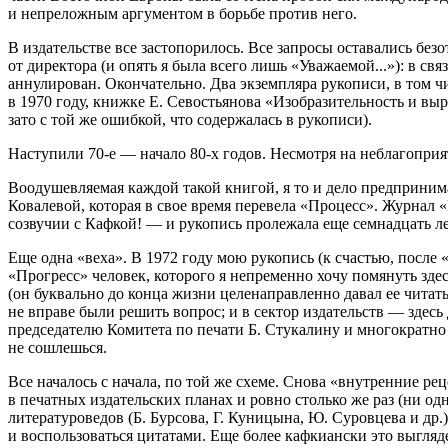
и непреложным аргументом в борьбе против него.
В издательстве все застопорилось. Все запросы оставались безо
от директора (и опять я была всего лишь «Уважаемой...»): в с
аннулирован. Окончательно. Два экземпляра рукописи, в том ч
в 1970 году, книжке Е. Севостьянова «Изобразительность и вы
зато с той же ошибкой, что содержалась в рукописи).
Наступили
70-е —
начало
80-х
годов. Несмотря на неблагоприя
Воодушевляемая каждой такой книгой, я то и дело предприним
Ковалевой, которая в свое время перевела «Процесс». Журнал
созвучии с Кафкой! — и рукопись пролежала еще семнадцать ле
Еще одна «веха». В 1972 году мою рукопись (к счастью, после 
«Прогресс» человек, которого я непременно хочу помянуть зд
(он буквально до конца жизни целенаправленно давал ее читат
не вправе были решить вопрос; и в сектор издательств — здесь
председателю Комитета по печати Б. Стукалину и многократно
не сошлешься.
Все началось с начала, по той же схеме. Снова «внутренние ре
в печатных издательских планах и ровно столько же раз (ни од
литературоведов (Б. Бурсова, Г. Куницына, Ю. Суровцева и др.
и воспользоваться цитатами. Еще более кафкиански это выгляде