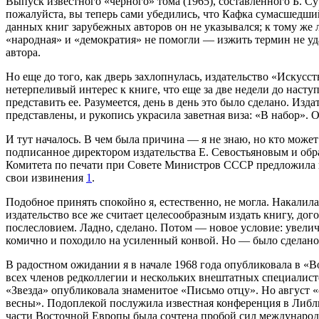
Выпуск известного «черного» тома (1965), составленного Б. Су
пожалуйста, вы теперь сами убедились, что Кафка сумасшедший
данных книг зарубежных авторов он не указывался; к тому же 
«народная» и «демократия» не помогли — изжить термин не уд
автора.
Но еще до того, как дверь захлопнулась, издательство «Искусс
нетерпеливый интерес к книге, что еще за две недели до нас
представить ее. Разумеется, день в день это было сделано. Изда
представлены, и рукопись украсила заветная виза: «В набор».
И тут началось. В чем была причина — я не знаю, но кто может 
подписанное директором издательства Е. Севостьяновым и обр
Комитета по печати при Совете Министров СССР предложила ис
свои извинения
1
.
Подобное принять спокойно я, естественно, не могла. Накалила
издательство все же считает целесообразным издать книгу, дог
послесловием. Ладно, сделано. Потом — новое условие: увелич
комично и походило на усиленный конвой. Но — было сделано.
В радостном ожидании я в начале 1968 года опубликовала в «
всех членов редколлегии и нескольких внештатных специалисто
«Звезда» опубликовала знаменитое «Письмо отцу». Но август 
весны». Подоплекой послужила известная конференция в Либл
части Восточной Европы была сочтена пробой сил междунаро