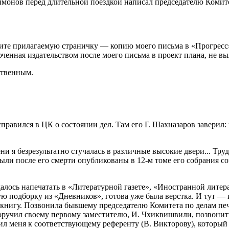
Симонов перед длительной поездкой написал председателю Комит
ите прилагаемую страничку — копию моего письма в «Прогресс»
ченная издательством после моего письма в проект плана, не выл
ственным.
равился в ЦК о состоянии дел. Там его Г. Шахназаров заверил:
и я безрезультатно стучалась в различные высокие двери... Тру
ыли после его смерти опубликованы в
12-м
томе его собрания с
далось напечатать в «Литературной газете», «Иностранной литер
ю подборку из «Дневников», готова уже была верстка. И тут —
» книгу. Позвонила бывшему председателю Комитета по делам пе
поручил своему первому заместителю, И. Чхиквишвили, позвонить
л меня к соответствующему референту (В. Викторову), который п