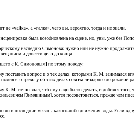
 не «чайка», а «галка», чего вы, вероятно, тогда и не знали.
нсценировка была возобновлена на сцене, но, увы, уже без Попо
ворческому наследию Симонова: нужно или не нужно продолжить
завещанием и довести дело до конца.
шего с К. Симоновым] по этому поводу:
чу поставить вопрос и о тех делах, которыми К. М. занимался в
помня его тревогу об этих делах совсем незадолго до роковой раз
К. М. точно знал, чтó ему надо было сделать, и добился того, 
льевичем [Зимяниным], хотел посоветоваться, прежде чем писат
ыло ли в последние месяцы какого-либо движения воды. Если вдр
се.