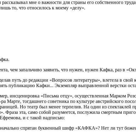
н рассказывал мне о важности для страны его собственного труд
лишь то, что относилось к моему «делу».
афка.
мента, чем запальчиво заявить, что нужен, нужен Кафка, раз в «
роделав путь до редакции «Вопросов литературы», влетела в свой 
нять публикацию Кафки... Экземпляр выправленной верстки остал
ример, инсценировка «Письма отцу», осуществленная Марком Р
-ра Марте, тогдашнего советника по культуре австрийского посо
границей. Но театр был менее терпелив. На один из спектаклей
». Фраза эта, само собой разумеется, послужила смертным приго
 Ефремова, и с такой надписью:
 изначально спрятан буквенный шифр «КАФКА»? Нет ли тут боже