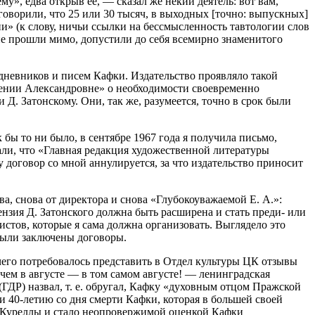
у», едва открыв ее, — сказал же некий деятель: вот вам,
говорили, что 25 или 30 тысяч, в выходных [точно: выпускных]
и» (к слову, ничьи ссылки на бессмысленность тавтологии слов
не прошли мимо, допустили до себя всемирно знаменитого
з дневников и писем Кафки. Издательство проявляло такой
вгении Александровне» о необходимости своевременно
и Д. Затонскому. Они, так же, разумеется, точно в срок были
 бы то ни было, в сентябре 1967 года я получила письмо,
али, что «Главная редакция художественной литературы
договор со мной аннулируется, за что издательство приносит
ва, снова от директора и снова «Глубокоуважаемой Е. А.»:
ензия Д. Затонского должна быть расширена и стать преди- или
истов, которые я сама должна организовать. Выглядело это
 были заключены договоры.
чего потребовалось представить в Отдел культуры ЦК отзывы
чем в августе — в том самом августе! — ленинградская
ГДР) назвал, т. е. обругал, Кафку «духовным отцом Пражской
 и
40-летию
со дня смерти Кафки, которая в большей своей
 Куреллы и стало неопровержимой оценкой Кафки