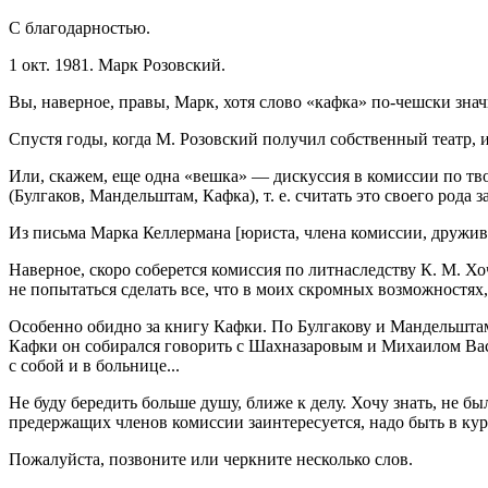
С благодарностью.
1 окт. 1981. Марк Розовский.
Вы, наверное, правы, Марк, хотя слово «кафка» по-чешски значит
Спустя годы, когда М. Розовский получил собственный театр, и
Или, скажем, еще одна «вешка» — дискуссия в комиссии по т
(Булгаков, Мандельштам, Кафка), т. е. считать это своего рода 
Из письма Марка Келлермана [юриста, члена комиссии, дружив
Наверное, скоро соберется комиссия по литнаследству К. М. Хо
не попытаться сделать все, что в моих скромных возможностях, 
Особенно обидно за книгу Кафки. По Булгакову и Мандельштаму 
Кафки он собирался говорить с Шахназаровым и Михаилом Васи
с собой и в больнице...
Не буду бередить больше душу, ближе к делу. Хочу знать, не б
предержащих членов комиссии заинтересуется, надо быть в кур
Пожалуйста, позвоните или черкните несколько слов.