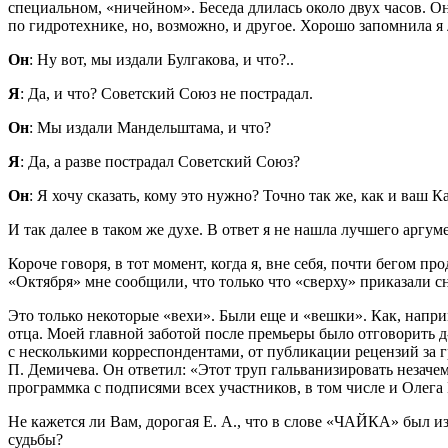
специальном, «ничейном». Беседа длилась около двух часов. О
по гидротехнике, но, возможно, и другое. Хорошо запомнила я 
Он
: Ну вот, мы издали Булгакова, и что?..
Я
: Да, и что? Советский Союз не пострадал.
Он
: Мы издали Мандельштама, и что?
Я
: Да, а разве пострадал Советский Союз?
Он
: Я хочу сказать, кому это нужно? Точно так же, как и ваш К
И так далее в таком же духе. В ответ я не нашла лучшего аргу
Короче говоря, в тот момент, когда я, вне себя, почти бегом п
«Октября» мне сообщили, что только что «сверху» приказали с
Это только некоторые «вехи». Были еще и «вешки». Как, нап
отца. Моей главной заботой после премьеры было отговорить д
с несколькими корреспондентами, от публикации рецензий за 
П. Демичева. Он ответил: «Этот труп гальванизировать незачем
программка с подписями всех участников, в том числе и Олега
Не кажется ли Вам, дорогая Е. А., что в слове «ЧАЙКА» был
судьбы?