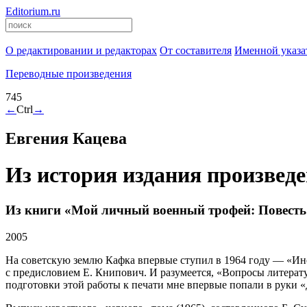
Editorium.ru
О редактировании и редакторах
От составителя
Именной указа
Переводные произведения
745
←
Ctrl
→
Евгения Кацева
Из история издания произведе
Из книги «Мой личный военный трофей: Повесть
2005
На советскую землю Кафка впервые ступил в 1964 году — «Ин
с предисловием Е. Книпович. И разумеется, «Вопросы литерат
подготовки этой работы к печати мне впервые попали в руки «