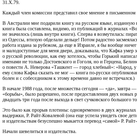
31.Х.79.
Каждый член комиссии представил свое мнение в письменном ви
В Австралии мне подарили книгу на русском языке, изданную 
книга была составлена, видимо, из публикаций в журналах «Во
не значилось (лишь внутри книги). Сперва я возмутилась: пират
из Одессы, втихую обделали дельце! Потом радостно засмеялась:
работа издана за рубежом, да еще в Израиле, я бы вообще ниче
и малодоступные для меня двери, доказывала, что Кафка умер з
о русской революции, как ему хотелось, чтобы Горький написа
именами не только Достоевского и Гоголя, но и Герцена, Белин
о повести А. Неверова «Ташкент — город хлебный»: «Народ, у ко
ему слова Кафка сказать не мог — книга по-русски опубликован
болен и с собеседником к этому времени давно не встречался.)
В начале 1988 года, после множества сегодня — «да», завтра 
«борьбы», было разрешено, после предоставления двух новых 
двадцать три года после выхода в свет сучковского большого то
Это было как прорыв плотины: одновременно в двух журналах
выдержки, Р. Райт-Ковалевой (она еще успела увидеть свое де
и издательствам безуспешно мыкается перевод «самой» Р. Райт
Начали шевелиться и издательства.