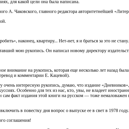
иях, для какой цели она была написана.
ьного А. Чаковского, главного редактора авторитетнейшей «Лите
ой.
бить», наконец, квартиру... Нет-нет, я и браться за это не стану.
итавший мою рукопись. Он написал новому директору издательст
внимание на рукопись, которая еще несколько лет назад была п
еревод и комментарии Е. Кацевой).
эту очень интересную рукопись, думаю, что издание «Дневников»
ссиях. Особенно для тех из нас, кто, увы, не владеет иностра
о и сам факт издания этой книги на русском — тоже немаловажен
ключить в повестку дня вопрос о выпуске ее в свет в 1978 году.
ого соглашения!