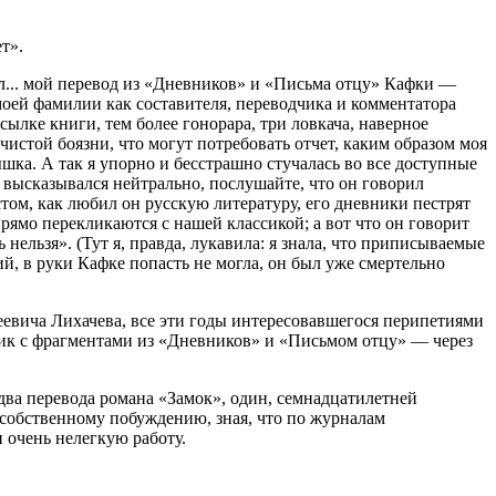
т».
ыл... мой перевод из «Дневников» и «Письма отцу» Кафки —
моей фамилии как составителя, переводчика и комментатора
исылке книги, тем более гонорара, три ловкача, наверное
 чистой боязни, что могут потребовать отчет, каким образом моя
ышка. А так я упорно и бесстрашно стучалась во все доступные
е высказывался нейтрально, послушайте, что он говорил
том, как любил он русскую литературу, его дневники пестрят
рямо перекликаются с нашей классикой; а вот что он говорит
нельзя». (Тут я, правда, лукавила: я знала, что приписываемые
ий, в руки Кафке попасть не могла, он был уже смертельно
еевича Лихачева, все эти годы интересовавшегося перипетиями
мик с фрагментами из «Дневников» и «Письмом отцу» — через
ва перевода романа «Замок», один, семнадцатилетней
о собственному побуждению, зная, что по журналам
 очень нелегкую работу.