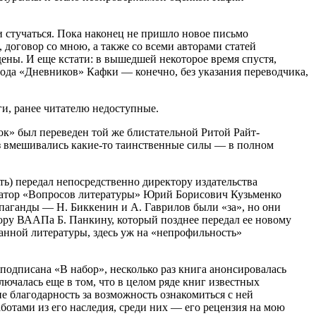
ри стучаться. Пока наконец не пришло новое письмо
, договор со мною, а также со всеми авторами статей
дены. И еще кстати: в вышедшей некоторое время спустя,
евода «Дневников» Кафки — конечно, без указания переводчика,
ги, ранее читателю недоступные.
ок» был переведен той же блистательной Ритой Райт-
аз вмешивались какие-то таинственные силы — в полном
ать) передал непосредственно директору издательства
куратор «Вопросов литературы» Юрий Борисович Кузьменко
ропаганды — Н. Биккенин и А. Гаврилов были «за», но они
ктору ВААПа Б. Панкину, который позднее передал ее новому
анной литературы, здесь уж на «непрофильность»
 подписана «В набор», несколько раз книга анонсировалась
лючалась еще в том, что в целом ряде книг известных
не благодарность за возможность ознакомиться с ней
аботами из его наследия, среди них — его рецензия на мою