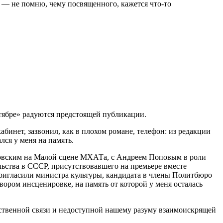
а — не помню, чему посвященного, кажется что-то
Октябре» радуются предстоящей публикации.
кабинет, зазвонил, как в плохом романе, телефон: из редакции
ся у меня на память.
озовским на Малой сцене МХАТа, с Андреем Поповым в роли
льства в СССР, присутствовавшего на премьере вместе
 пригласили министра культуры, кандидата в члены Политбюро
вором инсценировке, на память от которой у меня осталась
ственной связи и недоступной нашему разуму взаимоискрящей