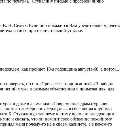
ета по печати Б. Стукалину письмо с просьбой лично
 В. Н. Седых. Если оно покажется Вам убедительным, очень
етела из него при окончательной утряске.
 подождем, как пройдет
10-я
годовщина августа-68, а потом...
дно поверить, но и в «Прогрессе» подписанный «В набор»
очинений с уже знакомым объяснением в примечаниях, для
атуре» и даже в альманахе «Современная драматургия».
 из чистого «нетерпения сердца» — я совершила крупную
чати Б. Стукалину, ставшему к этому времени заведующим
 мне и сказать, что он помнит свое обещание покойному
ринял меня почему-то не в своем кабинете, а в каком-то