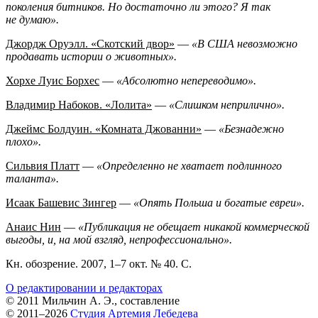
поколения битников. Но достаточно ли этого? Я так
не думаю».
Джордж Оруэлл. «Скотский двор»
—
«В США невозможно
продавать истории о животных».
Хорхе Луис Борхес
—
«Абсолютно непереводимо».
Владимир Набоков. «Лолита»
—
«Слишком неприлично».
Джеймс Болдуин. «Комната Джованни»
—
«Безнадежно
плохо».
Сильвия Платт
—
«Определенно не хватает подлинного
таланта».
Исаак Башевис Зингер
—
«Опять Польша и богатые евреи».
Анаис Нин
—
«Публикация не обещает никакой коммерческой
выгоды, и, на мой взгляд, непрофессионально».
Кн. обозрение. 2007,
1–7 окт.
№ 40. С.
О редактировании и редакторах
© 2011 Мильчин А. Э., составление
© 2011–2026
Студия Артемия Лебедева