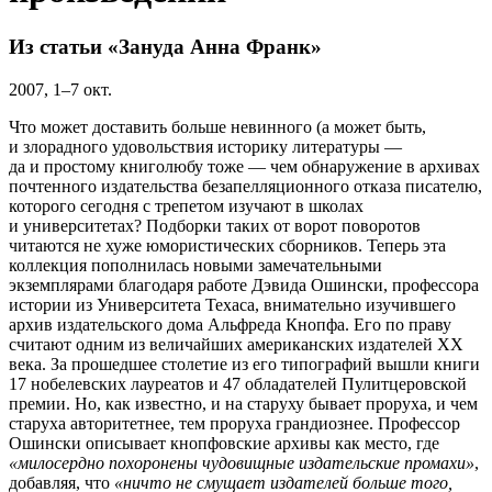
Из статьи «Зануда Анна Франк»
2007,
1–7 окт.
Что может доставить больше невинного (а может быть,
и злорадного удовольствия историку литературы —
да и простому книголюбу тоже — чем обнаружение в архивах
почтенного издательства безапелляционного отказа писателю,
которого сегодня с трепетом изучают в школах
и университетах? Подборки таких от ворот поворотов
читаются не хуже юмористических сборников. Теперь эта
коллекция пополнилась новыми замечательными
экземплярами благодаря работе Дэвида Ошински, профессора
истории из Университета Техаса, внимательно изучившего
архив издательского дома Альфреда Кнопфа. Его по праву
считают одним из величайших американских издателей ХХ
века. За прошедшее столетие из его типографий вышли книги
17 нобелевских лауреатов и 47 обладателей Пулитцеровской
премии. Но, как известно, и на старуху бывает проруха, и чем
старуха авторитетнее, тем проруха грандиознее. Профессор
Ошински описывает кнопфовские архивы как место, где
«милосердно похоронены чудовищные издательские промахи»
,
добавляя, что
«ничто не смущает издателей больше того,