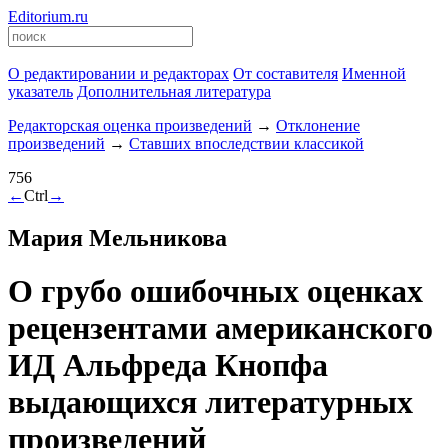
Editorium.ru
О редактировании и редакторах
От составителя
Именной
указатель
Дополнительная литература
Редакторская оценка произведений
→
Отклонение
произведений
→
Ставших впоследствии классикой
756
←
Ctrl
→
Мария Мельникова
О грубо ошибочных оценках
рецензентами американского
ИД Альфреда Кнопфа
выдающихся литературных
произведений