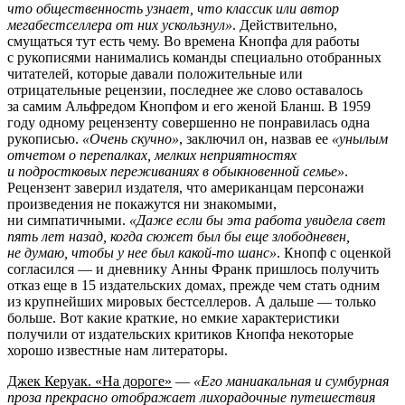
что общественность узнает, что классик или автор
мегабестселлера от них ускользнул»
. Действительно,
смущаться тут есть чему. Во времена Кнопфа для работы
с рукописями нанимались команды специально отобранных
читателей, которые давали положительные или
отрицательные рецензии, последнее же слово оставалось
за самим Альфредом Кнопфом и его женой Бланш. В 1959
году одному рецензенту совершенно не понравилась одна
рукописью.
«Очень скучно»
, заключил он, назвав ее
«унылым
отчетом о перепалках, мелких неприятностях
и подростковых переживаниях в обыкновенной семье»
.
Рецензент заверил издателя, что американцам персонажи
произведения не покажутся ни знакомыми,
ни симпатичными.
«Даже если бы эта работа увидела свет
пять лет назад, когда сюжет был бы еще злободневен,
не думаю, чтобы у нее был какой-то шанс»
. Кнопф с оценкой
согласился — и дневнику Анны Франк пришлось получить
отказ еще в 15 издательских домах, прежде чем стать одним
из крупнейших мировых бестселлеров. А дальше — только
больше. Вот какие краткие, но емкие характеристики
получили от издательских критиков Кнопфа некоторые
хорошо известные нам литераторы.
Джек Керуак. «На дороге»
—
«Его маниакальная и сумбурная
проза прекрасно отображает лихорадочные путешествия