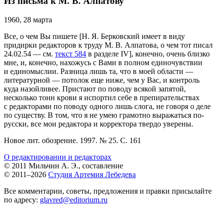
Из письма к М. В. Алпатову
1960, 28 марта
Все, о чем Вы пишете [Н. Я. Берковский имеет в виду
придирки редакторов к труду М. В. Алпатова, о чем тот писал
24.02.54 — см.
текст 584
в разделе IV], конечно, очень близко
мне, и, конечно, нахожусь с Вами в полном единочувствии
и единомыслии. Разница лишь та, что в моей области —
литературной — потолок еще ниже, чем у Вас, и контроль
куда назойливее. Пристают по поводу всякой запятой,
несколько тонн крови я испортил себе в препирательствах
с редакторами по поводу одного лишь слога, не говоря о деле
по существу. В том, что я не умею грамотно выражаться по-
русски, все мои редактора и корректора твердо уверены.
Новое лит. обозрение. 1997. № 25. С. 161
О редактировании и редакторах
© 2011 Мильчин А. Э., составление
© 2011–2026
Студия Артемия Лебедева
Все комментарии, советы, предложения и правки присылайте
по адресу:
glavred@editorium.ru