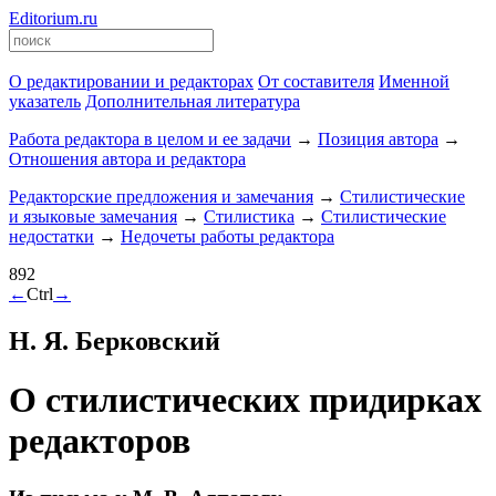
Editorium.ru
О редактировании и редакторах
От составителя
Именной
указатель
Дополнительная литература
Работа редактора в целом и ее задачи
→
Позиция автора
→
Отношения автора и редактора
Редакторские предложения и замечания
→
Стилистические
и языковые замечания
→
Стилистика
→
Стилистические
недостатки
→
Недочеты работы редактора
892
←
Ctrl
→
Н. Я. Берковский
О стилистических придирках
редакторов