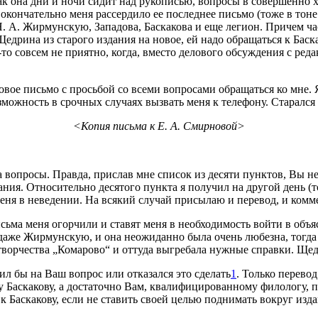
 как она дни и ночи сидит над рукописью, вопросы в совершенно
окончательно меня рассердило ее последнее письмо (тоже в тоне 
 Н. А. Жирмунскую, Западова, Баскакова и еще легион. Причем ч
дрина из старого издания на новое, ей надо обращаться к Баска
то совсем не приятно, когда, вместо делового обсуждения с редак
ровое письмо с просьбой со всеми вопросами обращаться ко мне.
зможность в срочных случаях вызвать меня к телефону. Старался я 
<Копия письма к Е. А. Смирновой>
опросы. Правда, прислав мне список из десяти пунктов, Вы не н
ния. Относительно десятого пункта я получил на другой день (т
еня в неведении. На всякий случай присылаю и перевод, и коммен
сьма меня огорчили и ставят меня в необходимость войти в объя
 даже Жирмунскую, и она неожиданно была очень любезна, тогда 
ворчества „Комарово“ и оттуда выгребала нужные справки. Щедр
ил бы на Ваш вопрос или отказался это сделать
1
. Только перево
му Баскакову, а достаточно Вам, квалифицированному филологу, 
 к Баскакову, если не ставить своей целью поднимать вокруг из