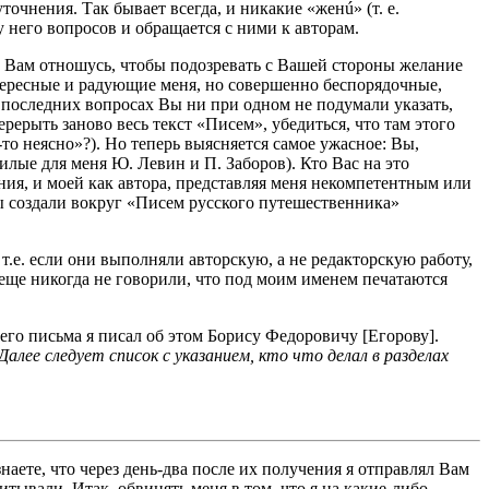
очнения. Так бывает всегда, и никакие «женú» (т. е.
 него вопросов и обращается с ними к авторам.
к Вам отношусь, чтобы подозревать с Вашей стороны желание
тересные и радующие меня, но совершенно беспорядочные,
 последних вопросах Вы ни при одном не подумали указать,
ерыть заново весь текст «Писем», убедиться, что там этого
то неясно»?). Но теперь выясняется самое ужасное: Вы,
илые для меня Ю. Левин и П. Заборов). Кто Вас на это
ия, и моей как автора, представляя меня некомпетентным или
ы создали вокруг «Писем русского путешественника»
т.е. если они выполняли авторскую, а не редакторскую работу,
гда не говорили, что под моим именем печатаются
го письма я писал об этом Борису Федоровичу [Егорову].
Далее следует список с указанием, кто что делал в разделах
аете, что через день-два после их получения я отправлял Вам
тывали. Итак, обвинять меня в том, что я на какие-либо