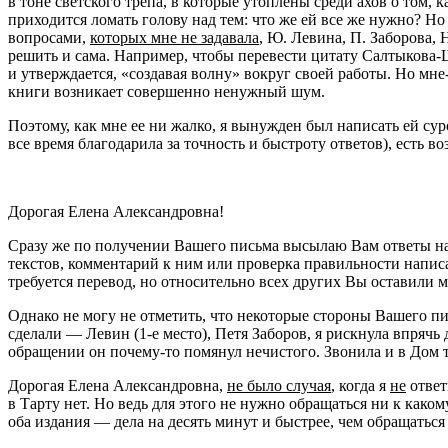
в тоне светского трепа, в которые утоплены среди ахов о том,
приходится ломать голову над тем: что же ей все же нужно? Но 
вопросами,
которых мне не задавала
, Ю. Левина, П. Заборова,
решить и сама. Например, чтобы перевести цитату Салтыкова-Ще
и утверждается, «создавая волну» вокруг своей работы. Но мне-
книги возникает совершенно ненужный шум.
Поэтому, как мне ее ни жалко, я вынужден был написать ей су
все время благодарила за точность и быстроту ответов), есть во
Дорогая Елена Александровна!
Сразу же по получении Вашего письма высылаю Вам ответы на в
текстов, комментарий к ним или проверка правильности написа
требуется перевод, но относительно всех других Вы оставили м
Однако не могу не отметить, что некоторые стороны Вашего пи
сделали — Левин
(1-е
место), Петя Заборов, я рискнула впрячь
обращении он почему-то помянул нечистого. Звонила и в Дом т
Дорогая Елена Александровна,
не было случая
, когда я
не
ответ
в Тарту нет. Но ведь для этого не нужно обращаться ни к како
оба издания — дела на десять минут и быстрее, чем обращаться