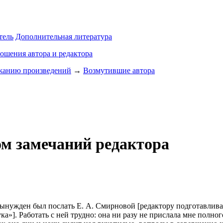
тель
Дополнительная литература
ошения автора и редактора
ржанию произведений
→
Возмутившие автора
м замечаний редактора
вынужден был послать Е. А. Смирновой [редактору подготавли
а»]. Работать с ней трудно: она ни разу не прислала мне полно