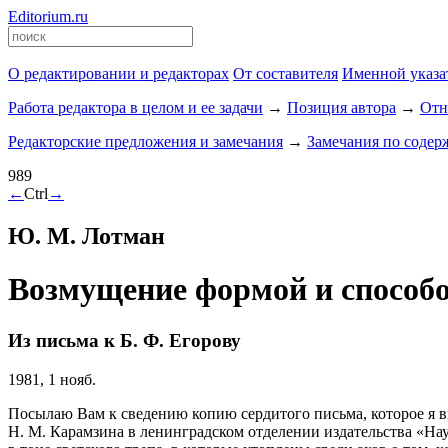
Editorium.ru
О редактировании и редакторах
От составителя
Именной указа
Работа редактора в целом и ее задачи
→
Позиция автора
→
Отн
Редакторские предложения и замечания
→
Замечания по соде
989
←
Ctrl
→
Ю. М. Лотман
Возмущение формой и способо
Из письма к Б. Ф. Егорову
1981, 1 нояб.
Посылаю Вам к сведению копию сердитого письма, которое я 
Н. М. Карамзина в ленинградском отделении издательства «Наук