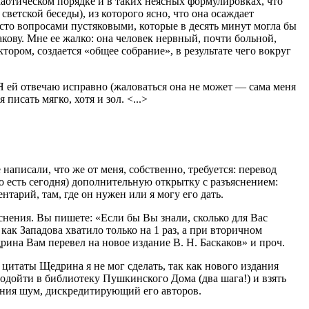
 хаотическом порядке и в таких неясных формулировках, что
светской беседы), из которого ясно, что она осаждает
асто вопросами пустяковыми, которые в десять минут могла бы
кову. Мне ее жалко: она человек нервный, почти больной,
тором, создается «общее собрание», в результате чего вокруг
 Я ей отвечаю исправно (жаловаться она не может — сама меня
писать мягко, хотя и зол. <...>
аписали, что же от меня, собственно, требуется: перевод
о есть сегодня) дополнительную открытку с разъяснением:
тарий, там, где он нужен или я могу его дать.
снения. Вы пишете: «Если бы Вы знали, сколько для Вас
как Западова хватило только на 1 раз, а при вторичном
ина Вам перевел на новое издание В. Н. Баскаков» и проч.
д цитаты Щедрина я не мог сделать, так как нового издания
подойти в библиотеку Пушкинского Дома (два шага!) и взять
дания шум, дискредитирующий его авторов.