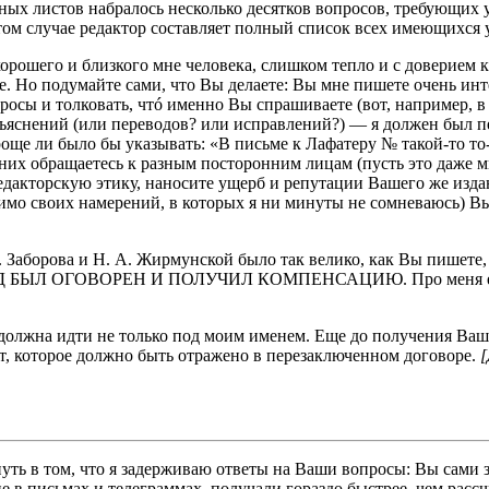
ых листов набралось несколько десятков вопросов, требующих ут
ом случае редактор составляет полный список всех имеющихся у
орошего и близкого мне человека, слишком тепло и с доверием 
. Но подумайте сами, что Вы делаете: Вы мне пишете очень ин
осы и толковать, чтó именно Вы спрашиваете (вот, например, в
ъяснений (или переводов? или исправлений?) — я должен был пер
роще ли было бы указывать: «В письме к Лафатеру № такой-то то-
 них обращаетесь к разным посторонним лицам (пусть это даже м
дакторскую этику, наносите ущерб и репутации Вашего же издан
имо своих намерений, в которых я ни минуты не сомневаюсь) В
 Заборова и Н. А. Жирмунской было так велико, как Вы пишете, 
Л ОГОВОРЕН И ПОЛУЧИЛ КОМПЕНСАЦИЮ. Про меня еще нико
должна идти не только под моим именем. Еще до получения Ваше
т, которое должно быть отражено в перезаключенном договоре.
[
уть в том, что я задерживаю ответы на Ваши вопросы: Вы сами зн
 в письмах и телеграммах, получали гораздо быстрее, чем рассчи