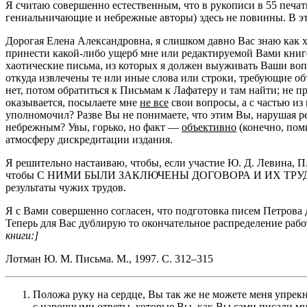
Я считаю совершенно естественным, что в рукописи в 55 печатн
гениальничающие и небрежные авторы) здесь не повинны. В эт
Дорогая Елена Александровна, я слишком давно Вас знаю как х
принести какой-либо ущерб мне или редактируемой Вами книге
хаотические письма, из которых я должен выуживать Ваши вопр
откуда извлечены те или иные слова или строки, требующие об
нет, потом обратиться к Письмам к Лафатеру и там найти; не п
оказывается, посылаете мне
не все
свои вопросы, а с частью из
уполномочил? Разве Вы не понимаете, что этим Вы, нарушая ре
небрежным? Увы, горько, но факт —
объективно
(конечно, пом
атмосферу дискредитации издания.
Я решительно настаиваю, чтобы, если участие Ю. Д. Левина, П.
чтобы С НИМИ БЫЛИ ЗАКЛЮЧЕНЫ ДОГОВОРА И ИХ ТРУД БЫ
результаты чужих трудов.
Я с Вами совершенно согласен, что подготовка писем Петрова 
Теперь для Вас дублирую то окончательное распределение рабо
книги:]
Лотман Ю. М. Письма. М., 1997. С.
312–315
Положа руку на сердце, Вы так же не можете меня упрекн
с нарочными ответы, которые Вы, как Вы сами писали мне