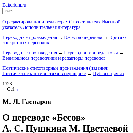
Editorium.ru
О редактировании и редакторах
От составителя
Именной
указатель
Дополнительная литература
Переводные произведения
→
Качество перевода
→
Критика
конкретных переводов
Переводные произведения
→
Переводчики и редакторы
→
Выдающиеся переводчики и редакторы переводов
Поэтические стихотворные произведения (издания)
→
Поэтические книги и стихи в периодике
→
Публикация их
1523
←
Ctrl
→
М. Л. Гаспаров
О переводе «Бесов»
А. С. Пушкина М. Цветаевой